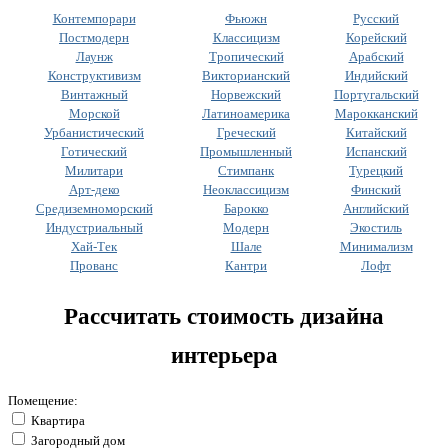
Контемпорари
Фьюжн
Русский
Постмодерн
Классицизм
Корейский
Лаунж
Тропический
Арабский
Конструктивизм
Викторианский
Индийский
Винтажный
Норвежский
Португальский
Морской
Латиноамерика
Марокканский
Урбанистический
Греческий
Китайский
Готический
Промышленный
Испанский
Милитари
Стимпанк
Турецкий
Арт-деко
Неоклассицизм
Финский
Средиземноморский
Барокко
Английский
Индустриальный
Модерн
Экостиль
Хай-Тек
Шале
Минимализм
Прованс
Кантри
Лофт
Рассчитать стоимость дизайна
интерьера
Помещение:
Квартира
Загородный дом