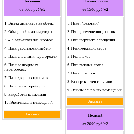
Базовый
Оптимальный
от 1000 руб/м2
от 1500 руб/м2
1. Выезд дизайнера на объект
1. Пакет "Базовый"
2. Обмерный план квартиры
2. План размещения розеток
3. 4-5 вариантов планировок
3. План верхнего освещения
4. План расстановки мебели
4. План кондиционеров
5. План сносимых перегородок
5. План полов
6. План возводимых
6. План теплых полов
перегородок
7. План потолков
7. План дверных проемов
8. Развертка стен санузлов
8. План сантехприборов
9. Эскизы основных помещений
9. Разработка концепции
Заказать
10. Экспликация помещений
Заказать
Полный
от 2000 руб/м2