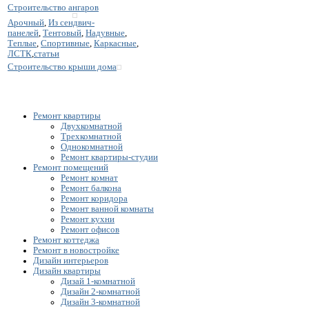
Строительство ангаров
Арочный
,
Из сендвич-
панелей
,
Тентовый
,
Надувные
,
Теплые
,
Спортивные
,
Каркасные
,
ЛСТК
,
статьи
Строительство крыши дома
Ремонт квартиры
Двухкомнатной
Трехкомнатной
Однокомнатной
Ремонт квартиры-студии
Ремонт помещений
Ремонт комнат
Ремонт балкона
Ремонт коридора
Ремонт ванной комнаты
Ремонт кухни
Ремонт офисов
Ремонт коттеджа
Ремонт в новостройке
Дизайн интерьеров
Дизайн квартиры
Дизай 1-комнатной
Дизайн 2-комнатной
Дизайн 3-комнатной