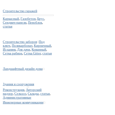
Строительство гаражей
Каркасный
,
Газобетон
,
Брус
,
Сендвич-панели
,
Пеноблок
,
статьи
Строительство заборов
Под
ключ
,
Поликарбонат
,
Кирпичный
,
Из камня
,
Для дачи
,
Кованный
,
Сетка рабица
,
Сетка Gitter
,
статьи
Ландшафтный дизайн дома
Здания и сооружения
Реконструкция
,
Авторский
надзор
,
Сельхоз
,
Склады
,
статьи
,
Административные
Инженерные коммуникации