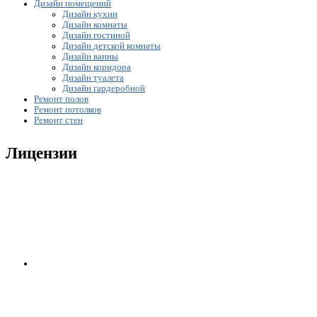
Дизайн помещений
Дизайн кухни
Дизайн комнаты
Дизайн гостиной
Дизайн детской комнаты
Дизайн ванны
Дизайн коридора
Дизайн туалета
Дизайн гардеробной
Ремонт полов
Ремонт потолков
Ремонт стен
Лицензии