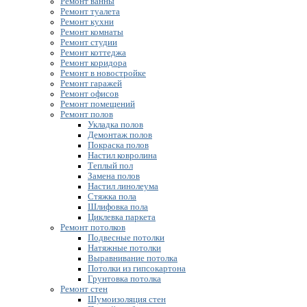
Ремонт ванны
Ремонт туалета
Ремонт кухни
Ремонт комнаты
Ремонт студии
Ремонт коттеджа
Ремонт коридора
Ремонт в новостройке
Ремонт гаражей
Ремонт офисов
Ремонт помещений
Ремонт полов
Укладка полов
Демонтаж полов
Покраска полов
Настил ковролина
Теплый пол
Замена полов
Настил линолеума
Стяжка пола
Шлифовка пола
Циклевка паркета
Ремонт потолков
Подвесные потолки
Натяжные потолки
Выравнивание потолка
Потолки из гипсокартона
Грунтовка потолка
Ремонт стен
Шумоизоляция стен