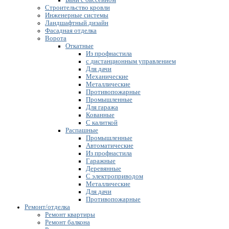
Строительство кровли
Инженерные системы
Ландшафтный дизайн
Фасадная отделка
Ворота
Откатные
Из профнастила
с дистанционным управлением
Для дачи
Механические
Металлические
Противопожарные
Промышленные
Для гаража
Кованные
С калиткой
Распашные
Промышленные
Автоматические
Из профнастила
Гаражные
Деревянные
С электроприводом
Металлические
Для дачи
Противопожарные
Ремонт/отделка
Ремонт квартиры
Ремонт балкона