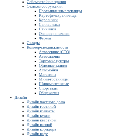
Сейсмостойкие здания
Сельхоз сооружения
Промышленные теплицы
Картофелехранилища
Коровники
Свинарники
Птичники
Овощехранилища
Фермы
Склады
Коммерч.недвижимость
Автосервис (СТО)
Автосалоны
Торговые центры
Офисные здания
Автомойки
Магазины
Мини-гостиницы
Шиномонтажные
Спортзалы
Общежития
Дизайн
Дизайн частного дома
Дизайн гостиной
Дизайн комнаты
Дизайн кухни
Дизайн квартиры
Дизайн ванной
Дизайн коридора
Дизайн кафе