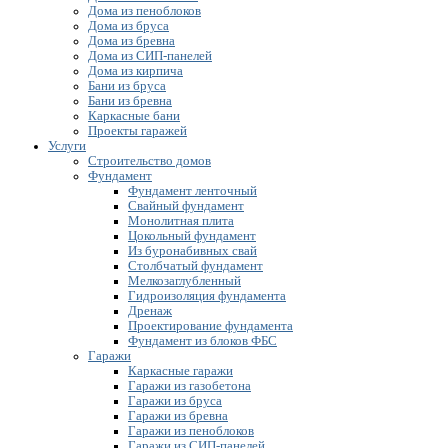
Дома из пеноблоков
Дома из бруса
Дома из бревна
Дома из СИП-панелей
Дома из кирпича
Бани из бруса
Бани из бревна
Каркасные бани
Проекты гаражей
Услуги
Строительство домов
Фундамент
Фундамент ленточный
Свайный фундамент
Монолитная плита
Цокольный фундамент
Из буронабивных свай
Столбчатый фундамент
Мелкозаглубленный
Гидроизоляция фундамента
Дренаж
Проектирование фундамента
Фундамент из блоков ФБС
Гаражи
Каркасные гаражи
Гаражи из газобетона
Гаражи из бруса
Гаражи из бревна
Гаражи из пеноблоков
Гаражи из СИП-панелей