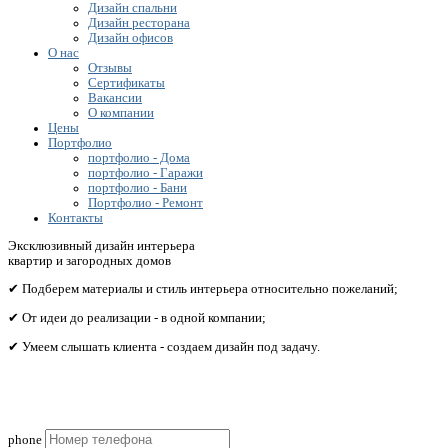
Дизайн спальни
Дизайн ресторана
Дизайн офисов
О нас
Отзывы
Сертификаты
Вакансии
О компании
Цены
Портфолио
портфолио - Дома
портфолио - Гаражи
портфолио - Бани
Портфолио - Ремонт
Контакты
Эксклюзивный дизайн интерьера
квартир и загородных домов
✔ Подберем материалы и стиль интерьера относительно пожеланий;
✔ От идеи до реализации - в одной компании;
✔ Умеем слышать клиента - создаем дизайн под задачу.
Получите бесплатный расчет сметы исходя из вашего
бюджета!
phone