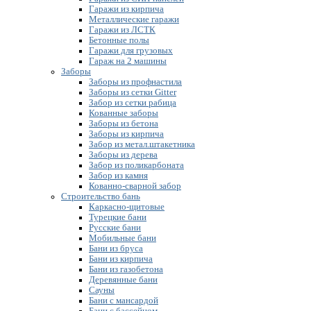
Гаражи из кирпича
Металлические гаражи
Гаражи из ЛСТК
Бетонные полы
Гаражи для грузовых
Гараж на 2 машины
Заборы
Заборы из профнастила
Заборы из сетки Gitter
Забор из сетки рабица
Кованные заборы
Заборы из бетона
Заборы из кирпича
Забор из метал.штакетника
Заборы из дерева
Забор из поликарбоната
Забор из камня
Кованно-сварной забор
Строительство бань
Каркасно-щитовые
Турецкие бани
Русские бани
Мобильные бани
Бани из бруса
Бани из кирпича
Бани из газобетона
Деревянные бани
Сауны
Бани с мансардой
Бани с бассейном