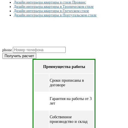
Дизайн интерьера квартиры в стиле Прованс
Дизайн интерьера квартиры в Тропическом стиле
Дизайн интерьера квартиры в Греческом стиле
Дизайн интерьера квартиры в Португальском стиле
Рассчитаем смету исходя из вашего бюджета и
пожеланий!
(подберем оптимальные материалы)
phone
Получить расчет
Преимущества работы
Cроки прописаны в
договоре
Гарантия на работы от 3
лет
Собственное
производство и склад