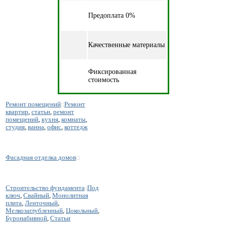
Предоплата 0%
Качественные материалы
Фиксированная
стоимость
Ремонт помещений
Ремонт
квартир
,
статьи
,
ремонт
помещений
,
кухня
,
комнаты
,
студия
,
ванна
,
офис
,
коттедж
Фасадная отделка домов
Строительство фундамента
Под
ключ
,
Свайный
,
Монолитная
плита
,
Ленточный
,
Мелкозаглубленный
,
Цокольный
,
Буронабивной
,
Статьи