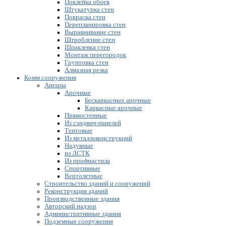
Поклейка обоев
Штукатурка стен
Покраска стен
Перепланировка стен
Выравнивание стен
Штробление стен
Шпаклевка стен
Монтаж перегородок
Грунтовка стен
Алмазная резка
Комм.сооружения
Ангары
Арочные
Бескаркасных арочные
Каркасные арочные
Прямостенные
Из сэндвич-панелей
Тентовые
Из металлоконструкций
Надувные
из ЛСТК
Из профнастила
Спортивные
Вертолетные
Строительство зданий и сооружений
Реконструкция зданий
Производственные здания
Авторский надзор
Административные здания
Подземные сооружения