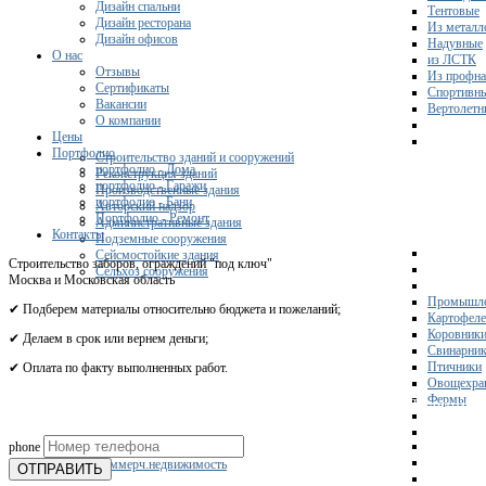
Дизайн спальни
Тентовые
Дизайн ресторана
Из металл
Дизайн офисов
Надувные
О нас
из ЛСТК
Отзывы
Из профна
Сертификаты
Спортивн
Вакансии
Вертолетн
О компании
Цены
Портфолио
Строительство зданий и сооружений
портфолио - Дома
Реконструкция зданий
портфолио - Гаражи
Производственные здания
портфолио - Бани
Авторский надзор
Портфолио - Ремонт
Административные здания
Контакты
Подземные сооружения
Сейсмостойкие здания
Строительство заборов, ограждений "под ключ"
Сельхоз сооружения
Москва и Московская область
Промышле
✔ Подберем материалы относительно бюджета и пожеланий;
Картофел
Коровник
✔ Делаем в срок или вернем деньги;
Свинарни
Птичники
✔ Оплата по факту выполненных работ.
Овощехра
Фермы
Получите 
phone
Склады
Коммерч.недвижимость
ОТПРАВИТЬ