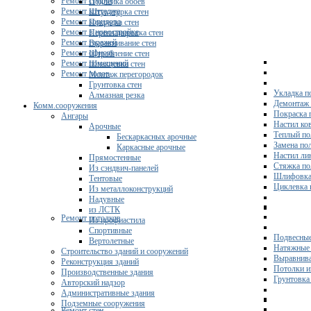
Ремонт студии
Поклейка обоев
Ремонт коттеджа
Штукатурка стен
Ремонт коридора
Покраска стен
Ремонт в новостройке
Перепланировка стен
Ремонт гаражей
Выравнивание стен
Ремонт офисов
Штробление стен
Ремонт помещений
Шпаклевка стен
Ремонт полов
Монтаж перегородок
Грунтовка стен
Укладка п
Алмазная резка
Демонтаж 
Комм.сооружения
Покраска 
Ангары
Настил ко
Арочные
Теплый по
Бескаркасных арочные
Замена по
Каркасные арочные
Настил ли
Прямостенные
Стяжка по
Из сэндвич-панелей
Шлифовка
Тентовые
Циклевка 
Из металлоконструкций
Надувные
из ЛСТК
Ремонт потолков
Из профнастила
Спортивные
Подвесные
Вертолетные
Натяжные 
Строительство зданий и сооружений
Выравнива
Реконструкция зданий
Потолки и
Производственные здания
Грунтовка
Авторский надзор
Административные здания
Подземные сооружения
Ремонт стен