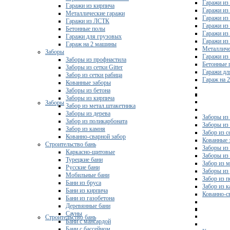
Гаражи из 
Гаражи из кирпича
Гаражи из
Металлические гаражи
Гаражи из
Гаражи из ЛСТК
Гаражи из
Бетонные полы
Гаражи из
Гаражи для грузовых
Гаражи из
Гараж на 2 машины
Металличе
Заборы
Гаражи и
Заборы из профнастила
Бетонные 
Заборы из сетки Gitter
Гаражи дл
Забор из сетки рабица
Гараж на 
Кованные заборы
Заборы из бетона
Заборы из кирпича
Заборы
Забор из метал.штакетника
Заборы из дерева
Заборы из
Забор из поликарбоната
Заборы из 
Забор из камня
Забор из с
Кованно-сварной забор
Кованные 
Строительство бань
Заборы из
Каркасно-щитовые
Заборы из
Турецкие бани
Забор из 
Русские бани
Заборы из
Мобильные бани
Забор из 
Бани из бруса
Забор из 
Бани из кирпича
Кованно-с
Бани из газобетона
Деревянные бани
Сауны
Строительство бань
Бани с мансардой
Бани с бассейном