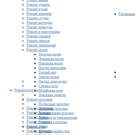
Ремонт ванны
Ремонт туалета
Ремонт кухни
Ремонт комнаты
Распашны
Ремонт студии
Ремонт коттеджа
Ремонт коридора
Ремонт в новостройке
Ремонт гаражей
Ремонт офисов
Ремонт помещений
Ремонт полов
Укладка полов
Демонтаж полов
Покраска полов
Настил ковролина
Теплый пол
Замена полов
Настил линолеума
Стяжка пола
Ремонт/отделка
Шлифовка пола
Циклевка паркета
Ремонт потолков
Подвесные потолки
Ремонт квартиры
Натяжные потолки
Ремонт балкона
Выравнивание потолка
Ремонт ванны
Потолки из гипсокартона
Ремонт туалета
Грунтовка потолка
Ремонт кухни
Ремонт стен
Ремонт комнаты
Шумоизоляция стен