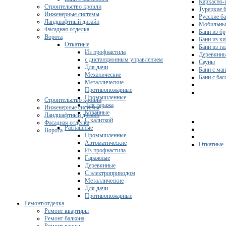
Каркасно-
Строительство кровли
Турецкие 
Инженерные системы
Русские б
Ландшафтный дизайн
Мобильны
Фасадная отделка
Бани из бр
Ворота
Бани из к
Откатные
Бани из га
Из профнастила
Деревянны
с дистанционным управлением
Сауны
Для дачи
Бани с ма
Механические
Бани с ба
Металлические
Противопожарные
Промышленные
Строительство кровли
Для гаража
Инженерные системы
Кованные
Ландшафтный дизайн
С калиткой
Фасадная отделка
Распашные
Ворота
Промышленные
Автоматические
Откатные
Из профнастила
Гаражные
Деревянные
С электроприводом
Металлические
Для дачи
Противопожарные
Ремонт/отделка
Ремонт квартиры
Ремонт балкона