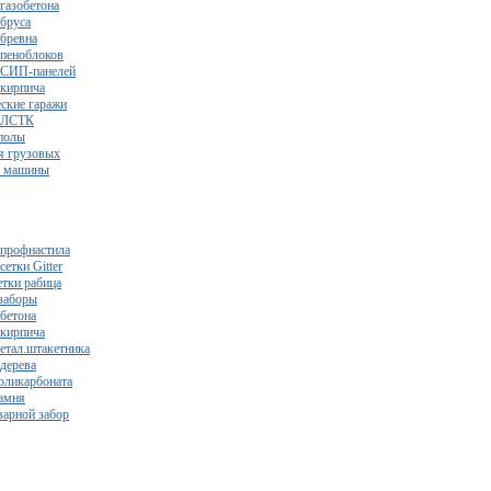
газобетона
 бруса
 бревна
 пеноблоков
 СИП-панелей
 кирпича
ские гаражи
з ЛСТК
полы
я грузовых
2 машины
 профнастила
сетки Gitter
етки рабица
заборы
 бетона
 кирпича
метал.штакетника
 дерева
поликарбоната
камня
варной забор