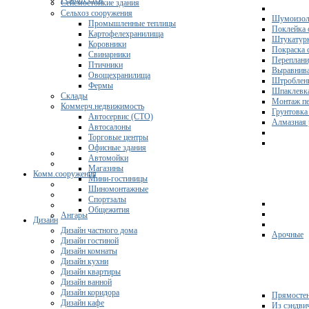
Сейсмостойкие здания
Сельхоз сооружения
Шумоизол
Промышленные теплицы
Поклейка 
Картофелехранилища
Штукатурк
Коровники
Покраска 
Свинарники
Переплани
Птичники
Выравнива
Овощехранилища
Штроблени
Фермы
Шпаклевка
Склады
Монтаж пе
Коммерч.недвижимость
Грунтовка
Автосервис (СТО)
Алмазная 
Автосалоны
Торговые центры
Офисные здания
Автомойки
Магазины
Комм.сооружения
Мини-гостиницы
Шиномонтажные
Спортзалы
Общежития
Ангары
Дизайн
Дизайн частного дома
Арочные
Дизайн гостиной
Дизайн комнаты
Дизайн кухни
Дизайн квартиры
Дизайн ванной
Дизайн коридора
Прямосте
Дизайн кафе
Из сэндви