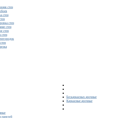
яция стен
обоев
а стен
стен
ровка стен
ние стен
е стен
 стен
регородок
 стен
резка
Бескаркасных арочные
Каркасные арочные
нные
ч-панелей