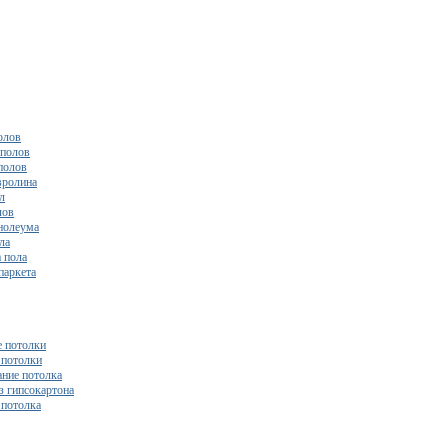
олов
полов
полов
вролина
л
лов
нолеума
ла
 пола
паркета
 потолки
потолки
ние потолка
з гипсокартона
 потолка