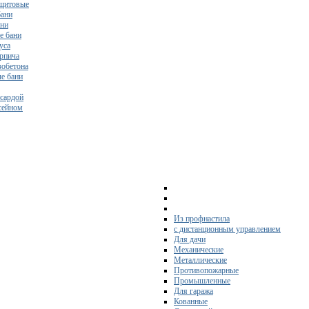
щитовые
бани
ани
е бани
уса
ирпича
зобетона
е бани
нсардой
ссейном
Из профнастила
с дистанционным управлением
Для дачи
Механические
Металлические
Противопожарные
Промышленные
Для гаража
Кованные