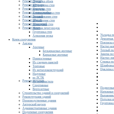
Ремонт студии
Поклейка обоев
Ремонт коттеджа
Штукатурка стен
Ремонт коридора
Покраска стен
Ремонт в новостройке
Перепланировка стен
Ремонт гаражей
Выравнивание стен
Ремонт офисов
Штробление стен
Ремонт помещений
Шпаклевка стен
Ремонт полов
Монтаж перегородок
Грунтовка стен
Укладка п
Алмазная резка
Демонтаж 
Комм.сооружения
Покраска 
Ангары
Настил ко
Арочные
Теплый по
Бескаркасных арочные
Замена по
Каркасные арочные
Настил ли
Прямостенные
Стяжка по
Из сэндвич-панелей
Шлифовка
Тентовые
Циклевка 
Из металлоконструкций
Надувные
из ЛСТК
Ремонт потолков
Из профнастила
Спортивные
Подвесные
Вертолетные
Натяжные 
Строительство зданий и сооружений
Выравнива
Реконструкция зданий
Потолки и
Производственные здания
Грунтовка
Авторский надзор
Административные здания
Подземные сооружения