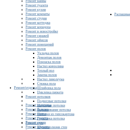
Ремонт ванны
Ремонт туалета
Ремонт кухни
Ремонт комнаты
Распашны
Ремонт студии
Ремонт коттеджа
Ремонт коридора
Ремонт в новостройке
Ремонт гаражей
Ремонт офисов
Ремонт помещений
Ремонт полов
Укладка полов
Демонтаж полов
Покраска полов
Настил ковролина
Теплый пол
Замена полов
Настил линолеума
Стяжка пола
Ремонт/отделка
Шлифовка пола
Циклевка паркета
Ремонт потолков
Подвесные потолки
Ремонт квартиры
Натяжные потолки
Ремонт балкона
Выравнивание потолка
Ремонт ванны
Потолки из гипсокартона
Ремонт туалета
Грунтовка потолка
Ремонт кухни
Ремонт стен
Ремонт комнаты
Шумоизоляция стен