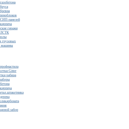
газобетона
 бруса
 бревна
 пеноблоков
 СИП-панелей
 кирпича
ские гаражи
з ЛСТК
полы
я грузовых
2 машины
 профнастила
сетки Gitter
етки рабица
заборы
 бетона
 кирпича
метал.штакетника
 дерева
поликарбоната
камня
варной забор