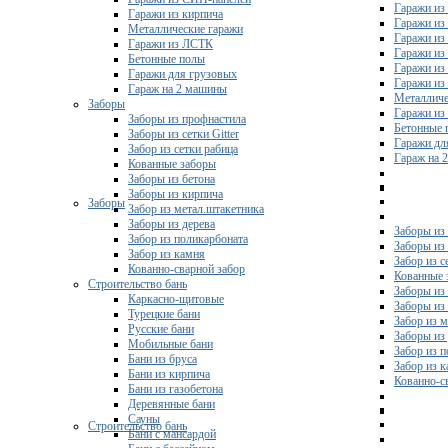
Гаражи из 
Гаражи из кирпича
Гаражи из
Металлические гаражи
Гаражи из
Гаражи из ЛСТК
Гаражи из
Бетонные полы
Гаражи из
Гаражи для грузовых
Гаражи из
Гараж на 2 машины
Металличе
Заборы
Гаражи и
Заборы из профнастила
Бетонные 
Заборы из сетки Gitter
Гаражи дл
Забор из сетки рабица
Гараж на 
Кованные заборы
Заборы из бетона
Заборы из кирпича
Заборы
Забор из метал.штакетника
Заборы из дерева
Заборы из
Забор из поликарбоната
Заборы из 
Забор из камня
Забор из с
Кованно-сварной забор
Кованные 
Строительство бань
Заборы из
Каркасно-щитовые
Заборы из
Турецкие бани
Забор из 
Русские бани
Заборы из
Мобильные бани
Забор из 
Бани из бруса
Забор из 
Бани из кирпича
Кованно-с
Бани из газобетона
Деревянные бани
Сауны
Строительство бань
Бани с мансардой