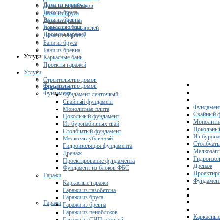
Дома из кирпича
Дома из пеноблоков
Бани из бруса
Дома из бруса
Бани из бревна
Дома из бревна
Каркасные бани
Дома из СИП-панелей
Проекты гаражей
Дома из кирпича
Бани из бруса
Бани из бревна
Услуги
Каркасные бани
Проекты гаражей
Услуги
Строительство домов
Строительство домов
Фундамент
Фундамент
Фундамент ленточный
Свайный фундамент
Фундамент
Монолитная плита
Свайный 
Цокольный фундамент
Монолитна
Из буронабивных свай
Цокольны
Столбчатый фундамент
Из бурона
Мелкозаглубленный
Столбчаты
Гидроизоляция фундамента
Мелкозагл
Дренаж
Гидроизол
Проектирование фундамента
Дренаж
Фундамент из блоков ФБС
Проектиро
Гаражи
Фундамент
Каркасные гаражи
Гаражи из газобетона
Гаражи из бруса
Гаражи
Гаражи из бревна
Гаражи из пеноблоков
Каркасные
Гаражи из СИП-панелей