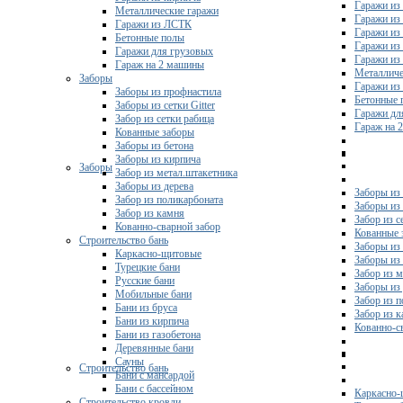
Гаражи из
Металлические гаражи
Гаражи из
Гаражи из ЛСТК
Гаражи из
Бетонные полы
Гаражи из
Гаражи для грузовых
Гаражи из
Гараж на 2 машины
Металличе
Заборы
Гаражи и
Заборы из профнастила
Бетонные 
Заборы из сетки Gitter
Гаражи дл
Забор из сетки рабица
Гараж на 
Кованные заборы
Заборы из бетона
Заборы из кирпича
Заборы
Забор из метал.штакетника
Заборы из дерева
Заборы из
Забор из поликарбоната
Заборы из 
Забор из камня
Забор из с
Кованно-сварной забор
Кованные 
Строительство бань
Заборы из
Каркасно-щитовые
Заборы из
Турецкие бани
Забор из 
Русские бани
Заборы из
Мобильные бани
Забор из 
Бани из бруса
Забор из 
Бани из кирпича
Кованно-с
Бани из газобетона
Деревянные бани
Сауны
Строительство бань
Бани с мансардой
Бани с бассейном
Каркасно-
Строительство кровли