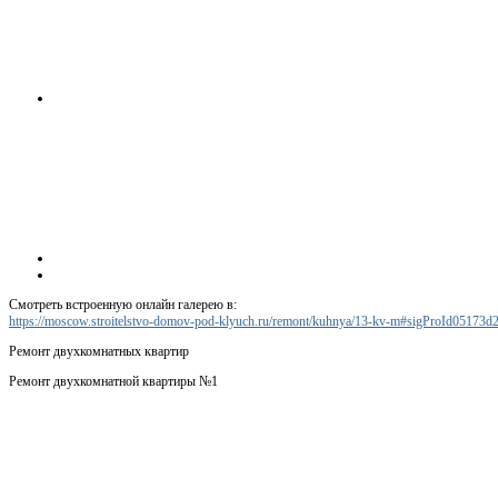
Смотреть встроенную онлайн галерею в:
https://moscow.stroitelstvo-domov-pod-klyuch.ru/remont/kuhnya/13-kv-m#sigProId05173d
Ремонт двухкомнатных квартир
Ремонт двухкомнатной квартиры №1