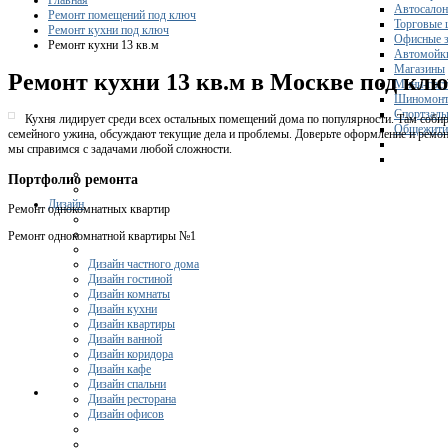
Главная
Автосало
Ремонт помещений под ключ
Торговые 
Ремонт кухни под ключ
Офисные з
Ремонт кухни 13 кв.м
Автомойк
Магазины
Ремонт кухни 13 кв.м в Москве под кл
Мини-гос
Шиномонт
Спортзал
Кухня лидирует среди всех остальных помещений дома по популярности. Там собир
Общежити
семейного ужина, обсуждают текущие дела и проблемы. Доверьте оформление и ремон
мы справимся с задачами любой сложности.
Портфолио ремонта
Дизайн
Ремонт однокомнатных квартир
Ремонт однокомнатной квартиры №1
Дизайн частного дома
Дизайн гостиной
Дизайн комнаты
Дизайн кухни
Дизайн квартиры
Дизайн ванной
Дизайн коридора
Дизайн кафе
Дизайн спальни
Дизайн ресторана
Дизайн офисов