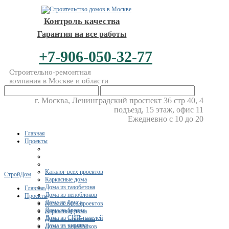
Контроль качества
Гарантия на все работы
+7-906-050-32-77
Строительно-ремонтная
компания в Москве и области
г. Москва, Ленинградский проспект 36 стр 40, 4
подъезд, 15 этаж, офис 11
Ежедневно с 10 до 20
Главная
Проекты
Каталог всех проектов
СтройДом
Каркасные дома
Дома из газобетона
Главная
Дома из пеноблоков
Проекты
Дома из бруса
Каталог всех проектов
Дома из бревна
Каркасные дома
Дома из СИП-панелей
Дома из газобетона
Дома из кирпича
Дома из пеноблоков