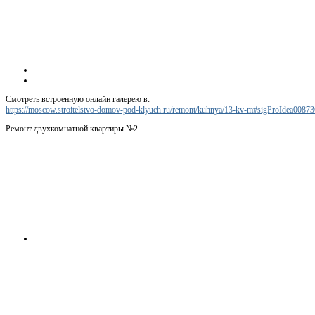
Смотреть встроенную онлайн галерею в:
https://moscow.stroitelstvo-domov-pod-klyuch.ru/remont/kuhnya/13-kv-m#sigProIdea0087
Ремонт двухкомнатной квартиры №2