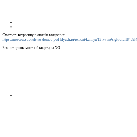
Смотреть встроенную онлайн галерею в:
https://moscow.stroitelstvo-domov-pod-klyuch.ru/remont/kuhnya/13-kv-m#sigProIdff8459f
Ремонт однокомнатной квартиры №3