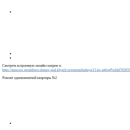
Смотреть встроенную онлайн галерею в:
https://moscow.stroitelstvo-domov-pod-klyuch.ru/remont/kuhnya/13-kv-m#sigProIdd78283
Ремонт однокомнатной квартиры №2