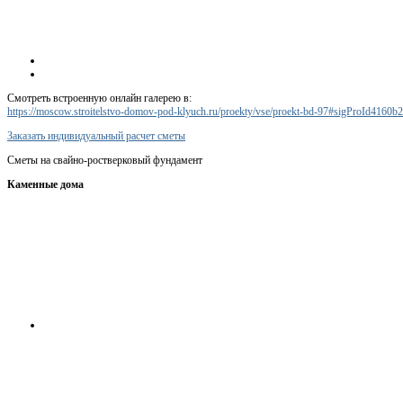
Смотреть встроенную онлайн галерею в:
https://moscow.stroitelstvo-domov-pod-klyuch.ru/proekty/vse/proekt-bd-97#sigProId4160b
Заказать индивидуальный расчет сметы
Сметы на свайно-ростверковый фундамент
Каменные дома