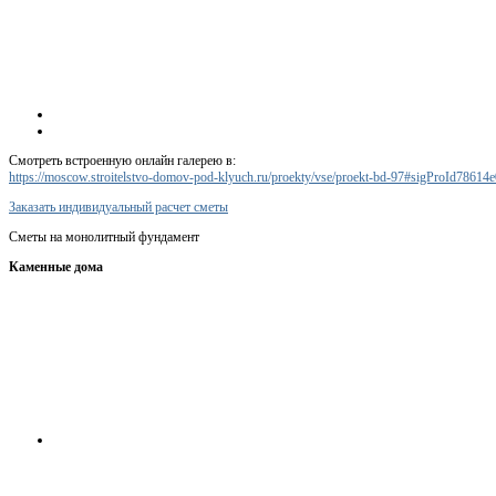
Смотреть встроенную онлайн галерею в:
https://moscow.stroitelstvo-domov-pod-klyuch.ru/proekty/vse/proekt-bd-97#sigProId78614
Заказать индивидуальный расчет сметы
Сметы на монолитный фундамент
Каменные дома