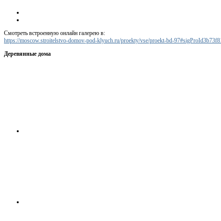
Смотреть встроенную онлайн галерею в:
https://moscow.stroitelstvo-domov-pod-klyuch.ru/proekty/vse/proekt-bd-97#sigProId3b73f
Деревянные дома