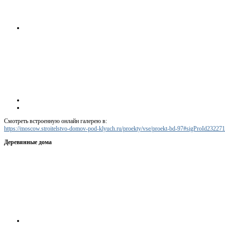
Смотреть встроенную онлайн галерею в:
https://moscow.stroitelstvo-domov-pod-klyuch.ru/proekty/vse/proekt-bd-97#sigProId23227
Деревянные дома