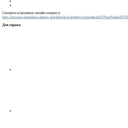
Смотреть встроенную онлайн галерею в:
https://moscow.stroitelstvo-domov-pod-klyuch.ru/proekty/vse/proekt-bd-97#sigProIda1075
Для гаража