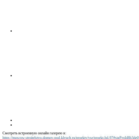
Смотреть встроенную онлайн галерею в:
https://moscow.stroitelstvo-domov-pod-klyuch.ru/proekty/vse/proekt-bd-97#sigProId8b3de