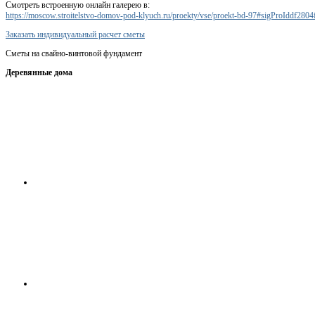
Смотреть встроенную онлайн галерею в:
https://moscow.stroitelstvo-domov-pod-klyuch.ru/proekty/vse/proekt-bd-97#sigProIddf2804
Заказать индивидуальный расчет сметы
Сметы на свайно-винтовой фундамент
Деревянные дома