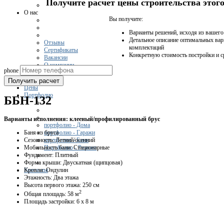
Получите расчет цены строительства это
О нас
Вы получите:
Варианты решений, исходя из вашег
Детальное описание оптимальных вар
Отзывы
комплектаций
Сертификаты
Конкретную стоимость постройки и с
Вакансии
О компании
phone
Получить расчет
Цены
Портфолио
ББН-132
Варианты исполнения: клееный/профилированный брус
портфолио - Дома
Баня из бруса
портфолио - Гаражи
Сезонность: Летний/осенний
портфолио - Бани
Мобильность бани: Стационарные
Портфолио - Ремонт
Фундамент: Плитный
Форма крыши: Двускатная (щипцовая)
Кровля: Ондулин
Контакты
Этажность: Два этажа
Высота первого этажа: 250 см
2
Общая площадь: 58 м
Площадь застройки: 6 х 8 м
Получить консультацию