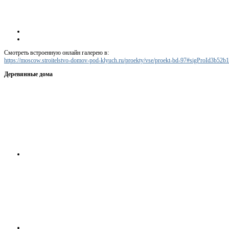
Смотреть встроенную онлайн галерею в:
https://moscow.stroitelstvo-domov-pod-klyuch.ru/proekty/vse/proekt-bd-97#sigProId3b52b
Деревянные дома