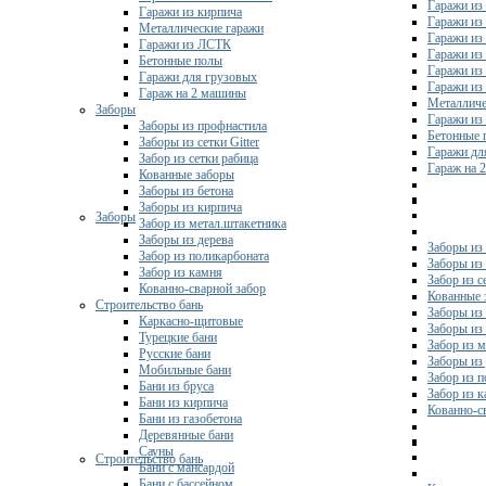
Гаражи из 
Гаражи из кирпича
Гаражи из
Металлические гаражи
Гаражи из
Гаражи из ЛСТК
Гаражи из
Бетонные полы
Гаражи из
Гаражи для грузовых
Гаражи из
Гараж на 2 машины
Металличе
Заборы
Гаражи и
Заборы из профнастила
Бетонные 
Заборы из сетки Gitter
Гаражи дл
Забор из сетки рабица
Гараж на 
Кованные заборы
Заборы из бетона
Заборы из кирпича
Заборы
Забор из метал.штакетника
Заборы из дерева
Заборы из
Забор из поликарбоната
Заборы из 
Забор из камня
Забор из с
Кованно-сварной забор
Кованные 
Строительство бань
Заборы из
Каркасно-щитовые
Заборы из
Турецкие бани
Забор из 
Русские бани
Заборы из
Мобильные бани
Забор из 
Бани из бруса
Забор из 
Бани из кирпича
Кованно-с
Бани из газобетона
Деревянные бани
Сауны
Строительство бань
Бани с мансардой
Бани с бассейном