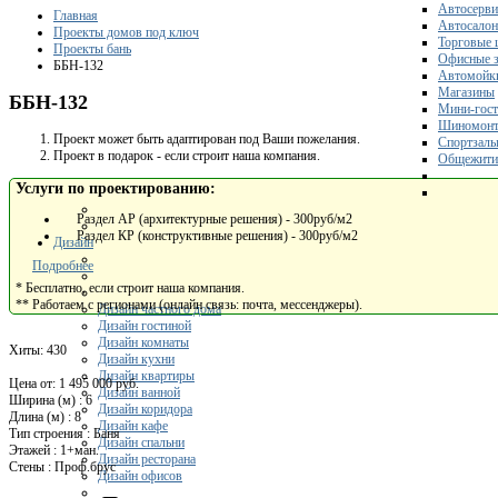
Автосерви
Главная
Автосало
Проекты домов под ключ
Торговые 
Проекты бань
Офисные з
ББН-132
Автомойк
Магазины
ББН-132
Мини-гос
Шиномонт
Проект может быть адаптирован под Ваши пожелания.
Спортзал
Проект в подарок - если строит наша компания.
Общежити
Услуги по проектированию:
Раздел АР (архитектурные решения) - 300руб/м2
Раздел КР (конструктивные решения) - 300руб/м2
Дизайн
Подробнее
* Бесплатно, если строит наша компания.
** Работаем с регионами (онлайн связь: почта, мессенджеры).
Дизайн частного дома
Дизайн гостиной
Дизайн комнаты
Хиты:
430
Дизайн кухни
Дизайн квартиры
Цена от:
1 495 000 руб.
Дизайн ванной
Ширина (м)
:
6
Дизайн коридора
Длина (м)
:
8
Дизайн кафе
Тип строения
:
Баня
Дизайн спальни
Этажей
:
1+ман.
Дизайн ресторана
Стены
:
Проф.брус
Дизайн офисов