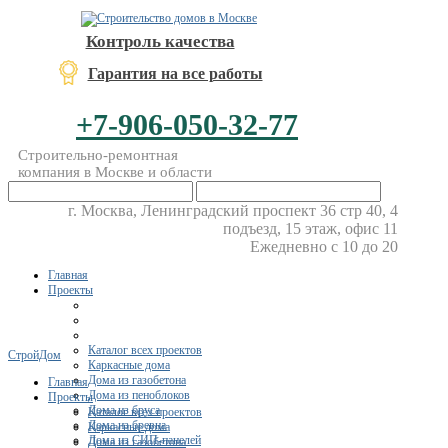
Контроль качества
Гарантия на все работы
+7-906-050-32-77
Строительно-ремонтная
компания в Москве и области
г. Москва, Ленинградский проспект 36 стр 40, 4
подъезд, 15 этаж, офис 11
Ежедневно с 10 до 20
Главная
Проекты
Каталог всех проектов
СтройДом
Каркасные дома
Дома из газобетона
Главная
Дома из пеноблоков
Проекты
Дома из бруса
Каталог всех проектов
Дома из бревна
Каркасные дома
Дома из СИП-панелей
Дома из газобетона