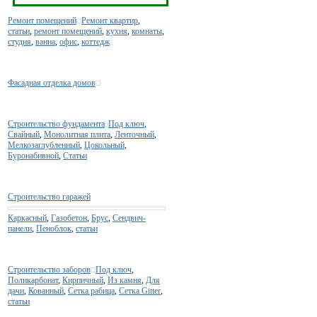
Ремонт помещений
Ремонт квартир
,
статьи
,
ремонт помещений
,
кухня
,
комнаты
,
студия
,
ванна
,
офис
,
коттедж
Фасадная отделка домов
Строительство фундамента
Под ключ
,
Свайный
,
Монолитная плита
,
Ленточный
,
Мелкозаглубленный
,
Цокольный
,
Буронабивной
,
Статьи
Строительство гаражей
Каркасный
,
Газобетон
,
Брус
,
Сендвич-
панели
,
Пеноблок
,
статьи
Строительство заборов
Под ключ
,
Поликарбонат
,
Кирпичный
,
Из камня
,
Для
дачи
,
Кованный
,
Сетка рабица
,
Сетка Gitter
,
статьи