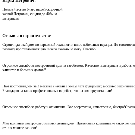
Карта
Петрович:
Пользуйтесь во благо нашей скидочной
картой Петрович, скидки до 40% на
материалы.
Отзывы
о строительстве
Строили дачный дом по каркасной технологии плюс небольшая веранда. По стоимости 
поэтому про теплоизоляцию ничего сказать не могу. Спасибо
Огромное спасибо за построенный дом из газобетона. Качество и материала и работ
клиентов и больших домов!!
Нам построили дом за 3 месяцев (начали в конце лета фундамент, а осенью закончили
Благодарю за таких профессиональных ребят, что вы нам предоставили!
Огромное спасибо за работу и отношение! Все оперативно, качественно, быстро!Спаси
Мне компания построила отличный летний дом! Претензий к компании не каких не име
от них многое зависит!