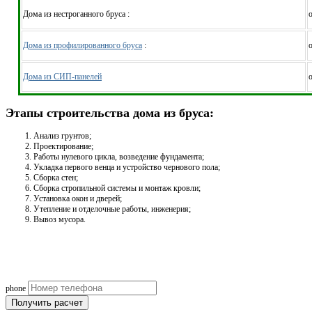
Дома из нестроганного бруса :
о
Дома из профилированного бруса
:
о
Дома из СИП-панелей
о
Этапы строительства дома из бруса:
Анализ грунтов;
Проектирование;
Работы нулевого цикла, возведение фундамента;
Укладка первого венца и устройство чернового пола;
Сборка стен;
Сборка стропильной системы и монтаж кровли;
Установка окон и дверей;
Утепление и отделочные работы, инженерия;
Вывоз мусора.
Рассчитаем смету исходя из вашего б
(подберем оптимальные м
phone
Получить расчет