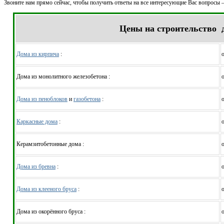
Звоните нам прямо сейчас, чтобы получить ответы на все интересующие Вас вопросы 
Цены на строительство 
Дома из кирпича
:
о
Дома из монолитного железобетона :
о
Дома из пеноблоков
и
газобетона
:
о
Каркасные дома
:
о
Керамзитобетонные дома :
о
Дома из бревна
:
о
Дома из клееного бруса
:
о
Дома из окорённого бруса :
о