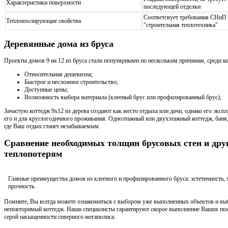
Характеристики поверхности
последующей отделки
Соответсвует требования СНиП l
Теплоизолирующие свойства
"строительная теплотехника"
Деревянные дома из бруса
Проекты домов 9 на 12 из бруса стали популярными по нескольким причинам, среди к
Относительная дешевизна;
Быстрое и несложное строительство;
Доступные цены;
Возможность выбора материала (клееный брус или профилированный брус);
Зачастую коттедж 9х12 из дерева создают как место отдыха или дачи, однако его экс
его и для круглогодичного проживания. Одноэтажный или двухэтажный коттедж, баня,
где Ваш отдых станет незабываемым.
Сравнение необходимых толщин брусовых стен и дру
теплопотерям
Главные преимущества домов из клееного и профилированного бруса: эстетичность,
прочность.
Помните, Вы всегда можете ознакомиться с выбором уже выполненных объектов и вы
неповторимый коттедж. Наши специалисты гарантируют скорое выполнение Ваших пож
серой насыщенности северного мегаполиса.