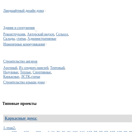
Ландшафтный дизайн дома
Здания и сооружения
Реконструкция
,
Авторский надзор
,
Сельхоз
,
Склады
,
статьи
,
Административные
Инженерные коммуникации
Строительство ангаров
Арочный
,
Из сендвич-панелей
,
Тентовый
,
Надувные
,
Теплые
,
Спортивные
,
Каркасные
,
ЛСТК
,
статьи
Строительство крыши дома
Типовые
проекты
Каркасные дома:
1-этаж
2-