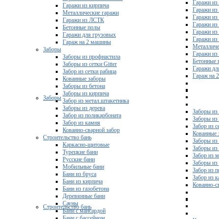
Гаражи из 
Гаражи из кирпича
Гаражи из
Металлические гаражи
Гаражи из
Гаражи из ЛСТК
Гаражи из
Бетонные полы
Гаражи из
Гаражи для грузовых
Гаражи из
Гараж на 2 машины
Металличе
Заборы
Гаражи и
Заборы из профнастила
Бетонные 
Заборы из сетки Gitter
Гаражи дл
Забор из сетки рабица
Гараж на 
Кованные заборы
Заборы из бетона
Заборы из кирпича
Заборы
Забор из метал.штакетника
Заборы из дерева
Заборы из
Забор из поликарбоната
Заборы из 
Забор из камня
Забор из с
Кованно-сварной забор
Кованные 
Строительство бань
Заборы из
Каркасно-щитовые
Заборы из
Турецкие бани
Забор из 
Русские бани
Заборы из
Мобильные бани
Забор из 
Бани из бруса
Забор из 
Бани из кирпича
Кованно-с
Бани из газобетона
Деревянные бани
Сауны
Строительство бань
Бани с мансардой
Бани с бассейном