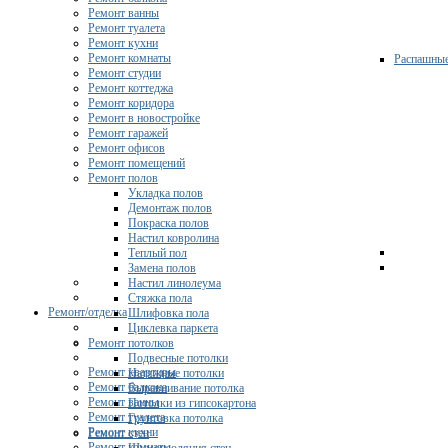
Ремонт ванны
Ремонт туалета
Ремонт кухни
Ремонт комнаты
Распашны
Ремонт студии
Ремонт коттеджа
Ремонт коридора
Ремонт в новостройке
Ремонт гаражей
Ремонт офисов
Ремонт помещений
Ремонт полов
Укладка полов
Демонтаж полов
Покраска полов
Настил ковролина
Теплый пол
Замена полов
Настил линолеума
Стяжка пола
Ремонт/отделка
Шлифовка пола
Циклевка паркета
Ремонт потолков
Подвесные потолки
Ремонт квартиры
Натяжные потолки
Ремонт балкона
Выравнивание потолка
Ремонт ванны
Потолки из гипсокартона
Ремонт туалета
Грунтовка потолка
Ремонт кухни
Ремонт стен
Ремонт комнаты