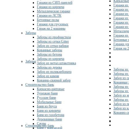
Каркасные
Гаражи из СИП-панелей
Гаражи из 
Гаражи из кирпича
Гаражи из
Металлические гаражи
Гаражи из
Гаражи из ЛСТК
Гаражи из
Бетонные полы
Гаражи из
Гаражи для грузовых
Гаражи из
Гараж на 2 машины
Металличе
Заборы
Гаражи и
Заборы из профнастила
Бетонные 
Заборы из сетки Gitter
Гаражи дл
Забор из сетки рабица
Гараж на 
Кованные заборы
Заборы из бетона
Заборы из кирпича
Заборы
Забор из метал.штакетника
Заборы из дерева
Заборы из
Забор из поликарбоната
Заборы из 
Забор из камня
Забор из с
Кованно-сварной забор
Кованные 
Строительство бань
Заборы из
Каркасно-щитовые
Заборы из
Турецкие бани
Забор из 
Русские бани
Заборы из
Мобильные бани
Забор из 
Бани из бруса
Забор из 
Бани из кирпича
Кованно-с
Бани из газобетона
Деревянные бани
Сауны
Строительство бань
Бани с мансардой