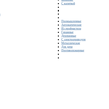
С калиткой
е
Промышленные
Автоматические
Из профнастила
Гаражные
Деревянные
С электроприводом
Металлические
Для дачи
Противопожарные