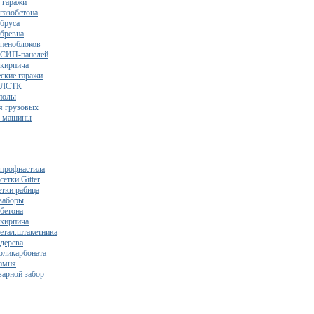
 гаражи
газобетона
 бруса
 бревна
 пеноблоков
 СИП-панелей
 кирпича
ские гаражи
з ЛСТК
полы
я грузовых
2 машины
 профнастила
сетки Gitter
етки рабица
заборы
 бетона
 кирпича
метал.штакетника
 дерева
поликарбоната
камня
варной забор