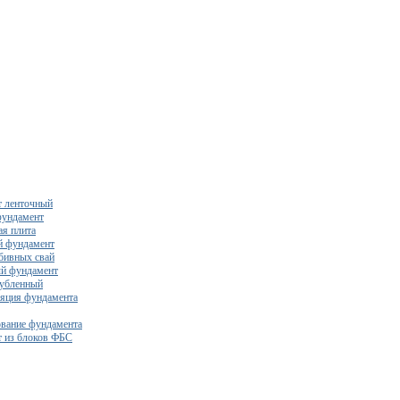
 ленточный
фундамент
я плита
й фундамент
бивных свай
й фундамент
убленный
яция фундамента
вание фундамента
 из блоков ФБС