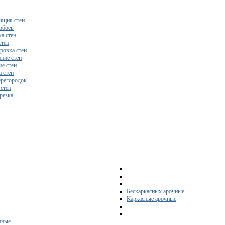
яция стен
обоев
а стен
стен
ровка стен
ние стен
е стен
 стен
регородок
 стен
резка
Бескаркасных арочные
Каркасные арочные
нные