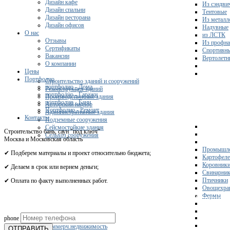
Дизайн кафе
Из сэндви
Дизайн спальни
Тентовые
Дизайн ресторана
Из металл
Дизайн офисов
Надувные
О нас
из ЛСТК
Отзывы
Из профна
Сертификаты
Спортивн
Вакансии
Вертолетн
О компании
Цены
Портфолио
Строительство зданий и сооружений
портфолио - Дома
Реконструкция зданий
портфолио - Гаражи
Производственные здания
портфолио - Бани
Авторский надзор
Портфолио - Ремонт
Административные здания
Контакты
Подземные сооружения
Сейсмостойкие здания
Строительство бань, саун "под ключ"
Сельхоз сооружения
Москва и Московская область
Промышле
✔ Подберем материалы и проект относительно бюджета;
Картофел
Коровник
✔ Делаем в срок или вернем деньги;
Свинарни
Птичники
✔ Оплата по факту выполненных работ.
Овощехра
Фермы
Получите 
phone
Склады
Коммерч.недвижимость
ОТПРАВИТЬ