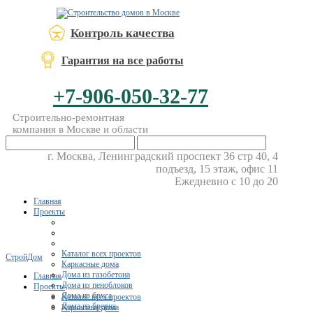
Контроль качества
Гарантия на все работы
+7-906-050-32-77
Строительно-ремонтная
компания в Москве и области
г. Москва, Ленинградский проспект 36 стр 40, 4
подъезд, 15 этаж, офис 11
Ежедневно с 10 до 20
Главная
Проекты
Каталог всех проектов
СтройДом
Каркасные дома
Дома из газобетона
Главная
Дома из пеноблоков
Проекты
Дома из бруса
Каталог всех проектов
Дома из бревна
Каркасные дома