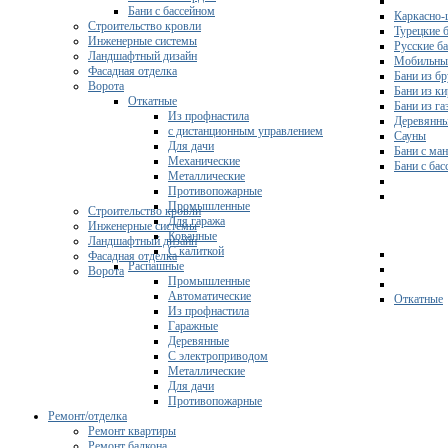
Бани с бассейном
Каркасно-
Строительство кровли
Турецкие 
Инженерные системы
Русские б
Ландшафтный дизайн
Мобильны
Фасадная отделка
Бани из бр
Ворота
Бани из к
Откатные
Бани из га
Из профнастила
Деревянны
с дистанционным управлением
Сауны
Для дачи
Бани с ма
Механические
Бани с ба
Металлические
Противопожарные
Промышленные
Строительство кровли
Для гаража
Инженерные системы
Кованные
Ландшафтный дизайн
С калиткой
Фасадная отделка
Распашные
Ворота
Промышленные
Автоматические
Откатные
Из профнастила
Гаражные
Деревянные
С электроприводом
Металлические
Для дачи
Противопожарные
Ремонт/отделка
Ремонт квартиры
Ремонт балкона