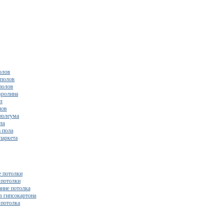
олов
полов
полов
вролина
л
лов
нолеума
ла
 пола
паркета
 потолки
потолки
ние потолка
з гипсокартона
 потолка