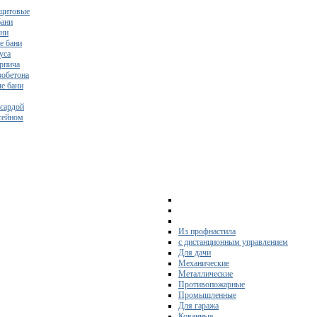
щитовые
бани
ани
е бани
уса
ирпича
зобетона
е бани
нсардой
ссейном
Из профнастила
с дистанционным управлением
Для дачи
Механические
Металлические
Противопожарные
Промышленные
Для гаража
Кованные