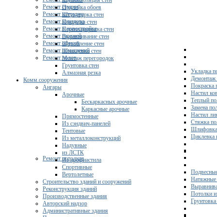
Шумоизоляция стен
Ремонт студии
Поклейка обоев
Ремонт коттеджа
Штукатурка стен
Ремонт коридора
Покраска стен
Ремонт в новостройке
Перепланировка стен
Ремонт гаражей
Выравнивание стен
Ремонт офисов
Штробление стен
Ремонт помещений
Шпаклевка стен
Ремонт полов
Монтаж перегородок
Грунтовка стен
Укладка п
Алмазная резка
Демонтаж 
Комм.сооружения
Покраска 
Ангары
Настил ко
Арочные
Теплый по
Бескаркасных арочные
Замена по
Каркасные арочные
Настил ли
Прямостенные
Стяжка по
Из сэндвич-панелей
Шлифовка
Тентовые
Циклевка 
Из металлоконструкций
Надувные
из ЛСТК
Ремонт потолков
Из профнастила
Спортивные
Подвесные
Вертолетные
Натяжные 
Строительство зданий и сооружений
Выравнива
Реконструкция зданий
Потолки и
Производственные здания
Грунтовка
Авторский надзор
Административные здания