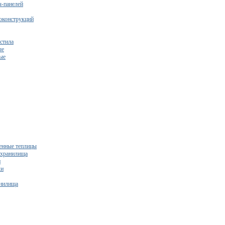
ч-панелей
оконструкций
стила
ые
ые
нные теплицы
ехранилища
и
ки
нилища
бесплатный расчет сметы исходя из вашего бюджета!