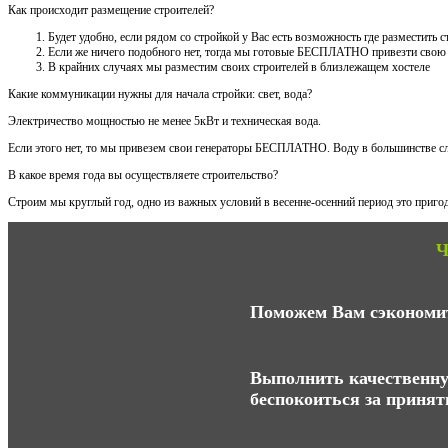
Как происходит размещение строителей?
Будет удобно, если рядом со стройкой у Вас есть возможность где разместить
Если же ничего подобного нет, тогда мы готовые БЕСПЛАТНО привезти свою
В крайних случаях мы разместим своих строителей в близлежащем хостеле
Какие коммуникации нужны для начала стройки: свет, вода?
Электричество мощностью не менее 5кВт и техническая вода.
Если этого нет, то мы привезем свои генераторы БЕСПЛАТНО. Воду в большинстве сл
В какое время года вы осуществляете строительство?
Строим мы круглый год, одно из важных условий в весенне-осенний период это пригод
Ч
Поможем Вам сэкономит
Выполнить качественну
беспокоиться за приня