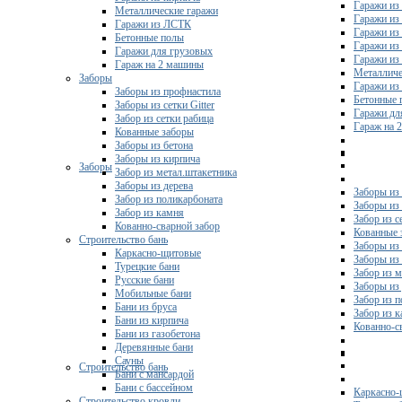
Гаражи из
Металлические гаражи
Гаражи из
Гаражи из ЛСТК
Гаражи из
Бетонные полы
Гаражи из
Гаражи для грузовых
Гаражи из
Гараж на 2 машины
Металличе
Заборы
Гаражи и
Заборы из профнастила
Бетонные 
Заборы из сетки Gitter
Гаражи дл
Забор из сетки рабица
Гараж на 
Кованные заборы
Заборы из бетона
Заборы из кирпича
Заборы
Забор из метал.штакетника
Заборы из дерева
Заборы из
Забор из поликарбоната
Заборы из 
Забор из камня
Забор из с
Кованно-сварной забор
Кованные 
Строительство бань
Заборы из
Каркасно-щитовые
Заборы из
Турецкие бани
Забор из 
Русские бани
Заборы из
Мобильные бани
Забор из 
Бани из бруса
Забор из 
Бани из кирпича
Кованно-с
Бани из газобетона
Деревянные бани
Сауны
Строительство бань
Бани с мансардой
Бани с бассейном
Каркасно-
Строительство кровли