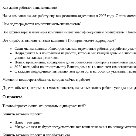
Как давно работает ваша компания?
Наша компания начала работу еще как ремонтно-отделочная в 2007 году. С того моме
Чем подтверждается компетентность специалистов?
Все архитекторы и инженеры компании имеют квалификационные сертификаты. Потому ч
Все ли работы выполняет ваша компания? Или привлекаете подрядчиков?
Сами мы выполняем общестроительные, отделочные работы, устройство участка
Подрядчиков мы приглашаем на работы, которые мы каждый день не выполняем 
установка скважин, септиков.
Поиск, привлечение, соблюдение договоренностей и контроль выполнения рабо
80 % всех работ по строительству Вашего дома мы выполняем самостоятельно
С каждым подрядчиком мы заключаем договор, в котором он указывает гарант
Можно ли посмотреть объекты, которые сейчас в работе?
Да, есть объекты, которые мы можем показать, на разных этапах работ и уже сданные 
О проекте
Типовой проект купить или заказать индивидуальный?
Купить готовый проект.
Плюс – это цена.
Минус – в нем не будут предусмотрены все ваши пожелания по поводу материа
Купить готовый проект и доработать его.