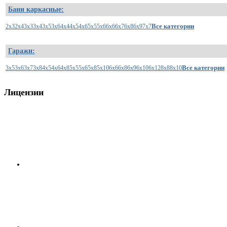
Бани каркасные:
Все категории
2x3
2x4
3x3
3x4
3x5
3x6
4x4
4x5
4x6
5x5
5x6
6x6
6x7
6x8
6x9
7x7
Гаражи:
Все категории
3x5
3x6
3x7
3x8
4x5
4x6
4x8
5x5
5x6
5x8
5x10
6x6
6x8
6x9
6x10
6x12
8x8
8x10
Лицензии