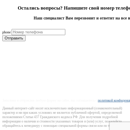
Остались вопросы? Напишите свой номер телефо
Наш специалист Вам перезвонит и ответит на все 
phone
Отправить
Строительно-ремонтная
компания Москва
+7-906-050-32-77
г. Москва, Ленинградский проспект 36 стр 40, 4 подъезд, 15 эта
Заполняя и отправляя любую форму на сайте, вы соглашаетесь с
политикой конфиденц
Данный интернет-сайт носит исключительно информационный (ознакомительный)
характер и ни при каких условиях не является публичной офертой, определяемой
положениями Статьи 437 Гражданского кодекса РФ. Для получения подробной
информации о наличии и стоимости указанных товаров и (или) услуг, пожалуйста,
обращайтесь к менеджеру с помощью специальной формы связи или по телефону.