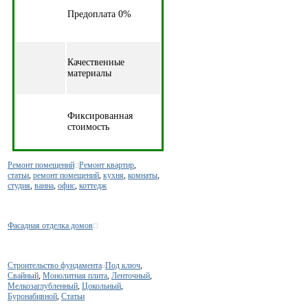
Предоплата 0%
Качественные
материалы
Фиксированная
стоимость
Ремонт помещений
Ремонт квартир
,
статьи
,
ремонт помещений
,
кухня
,
комнаты
,
студия
,
ванна
,
офис
,
коттедж
Фасадная отделка домов
Строительство фундамента
Под ключ
,
Свайный
,
Монолитная плита
,
Ленточный
,
Мелкозаглубленный
,
Цокольный
,
Буронабивной
,
Статьи