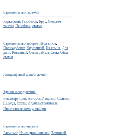
Строительство гаражей
Каркасный
,
Газобетон
,
Брус
,
Сендвич-
панели
,
Пеноблок
,
статьи
Строительство заборов
Под ключ
,
Поликарбонат
,
Кирпичный
,
Из камня
,
Для
дачи
,
Кованный
,
Сетка рабица
,
Сетка Gitter
,
статьи
Ландшафтный дизайн дома
Здания и сооружения
Реконструкция
,
Авторский надзор
,
Сельхоз
,
Склады
,
статьи
,
Административные
Инженерные коммуникации
Строительство ангаров
Арочный
,
Из сендвич-панелей
,
Тентовый
,