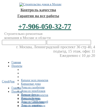
Контроль качества
Гарантия на все работы
+7-906-050-32-77
Строительно-ремонтная
компания в Москве и области
г. Москва, Ленинградский проспект 36 стр 40, 4
подъезд, 15 этаж, офис 11
Ежедневно с 10 до 20
Главная
Проекты
Каталог всех проектов
СтройДом
Каркасные дома
Дома из газобетона
Главная
Дома из пеноблоков
Проекты
Дома из бруса
Каталог всех проектов
Дома из бревна
Каркасные дома
Дома из СИП-панелей
Дома из газобетона
Дома из кирпича
Дома из пеноблоков