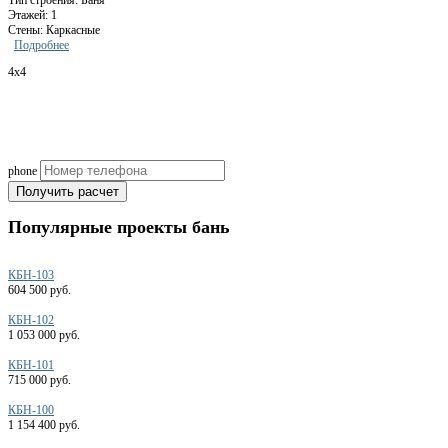
Тип строения: Баня
Этажей: 1
Стены: Каркасные
Подробнее
4x4
Рассчитаем смету исходя из вашего б
(подберем оптимальные м
phone
Получить расчет
Популярные
проекты бань
КБН-103
604 500 руб.
КБН-102
1 053 000 руб.
КБН-101
715 000 руб.
КБН-100
1 154 400 руб.