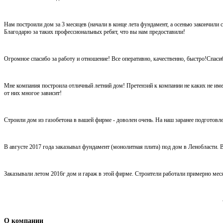
Нам построили дом за 3 месяцев (начали в конце лета фундамент, а осенью закончили
Благодарю за таких профессиональных ребят, что вы нам предоставили!
Огромное спасибо за работу и отношение! Все оперативно, качественно, быстро!Спаси
Мне компания построила отличный летний дом! Претензий к компании не каких не име
от них многое зависит!
Строили дом из газобетона в вашей фирме - доволен очень. На наш заранее подготовл
В августе 2017 года заказывал фундамент (монолитная плита) под дом в Ленобласти. В
Заказывали летом 2016г дом и гараж в этой фирме. Строители работали примерно месяц
О компании