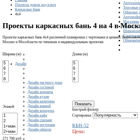
Главная
Автосало
Проекты домов под ключ
Торговые 
Каркасные бани
Офисные з
4x4
Автомойк
Магазины
Проекты каркасных бань 4 на 4 в Моск
Мини-гос
Шиномонт
Спортзал
Проекты каркасных бань 4х4 различной планировки с чертежами и ценами. Выполняем 
Общежити
Москве и Мособласти по типовым и индивидуальным проектам.
Ширина (м)
Длина (м)
Дизайн
Дизайн частного дома
Дизайн гостиной
Дизайн комнаты
Дизайн кухни
Дизайн квартиры
Дизайн ванной
Этажей
Быстрый фильтр:
Дизайн коридора
Дизайн кафе
Сортировка:
Дизайн спальни
Дизайн ресторана
КБН-52
Дизайн офисов
Цена:
271 700 руб.