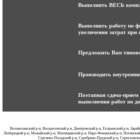
Выполнить ВЕСЬ компле
Выполнить работу по фи
увеличения затрат при с
Предложить Вам типово
Производить внутренний
Поэтапная сдача-прием 
выполнения работ по до
Волоколамский р-н, Воскресенский р-н, Дмитровский р-н, Егорьевский р-н, Зарай
Люберецкий р-н, Можайский р-н, Мытищинский р-н, Наро-Фоминский р-н, Ногинский р
Сергиево-Посадский р-н, Серебряно-Прудский р-н, Серпуховский