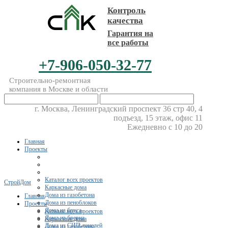
Контроль
качества
Гарантия на
все работы
+7-906-050-32-77
Строительно-ремонтная
компания в Москве и области
г. Москва, Ленинградский проспект 36 стр 40, 4
подъезд, 15 этаж, офис 11
Ежедневно с 10 до 20
Главная
Проекты
Каталог всех проектов
СтройДом
Каркасные дома
Дома из газобетона
Главная
Дома из пеноблоков
Проекты
Дома из бруса
Каталог всех проектов
Дома из бревна
Каркасные дома
Дома из СИП-панелей
Дома из газобетона