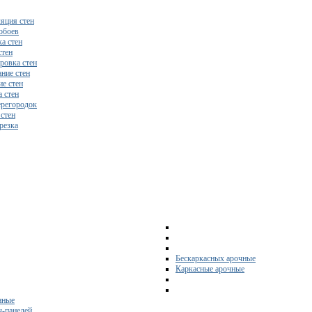
яция стен
обоев
а стен
стен
ровка стен
ние стен
е стен
 стен
регородок
 стен
резка
Бескаркасных арочные
Каркасные арочные
нные
ч-панелей