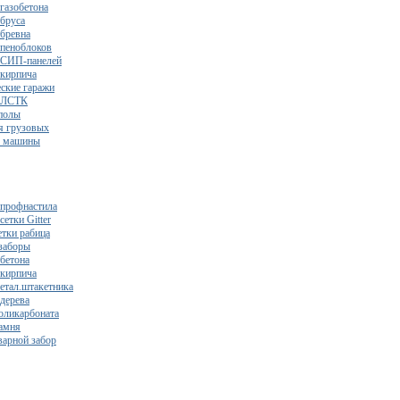
газобетона
 бруса
 бревна
 пеноблоков
 СИП-панелей
 кирпича
ские гаражи
з ЛСТК
полы
я грузовых
2 машины
 профнастила
сетки Gitter
етки рабица
заборы
 бетона
 кирпича
метал.штакетника
 дерева
поликарбоната
камня
варной забор