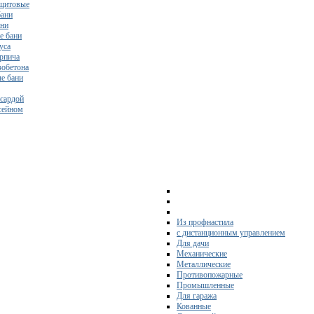
щитовые
бани
ани
е бани
уса
ирпича
зобетона
е бани
нсардой
ссейном
Из профнастила
с дистанционным управлением
Для дачи
Механические
Металлические
Противопожарные
Промышленные
Для гаража
Кованные