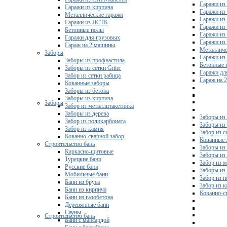
Гаражи из 
Гаражи из кирпича
Гаражи из
Металлические гаражи
Гаражи из
Гаражи из ЛСТК
Гаражи из
Бетонные полы
Гаражи из
Гаражи для грузовых
Гаражи из
Гараж на 2 машины
Металличе
Заборы
Гаражи и
Заборы из профнастила
Бетонные 
Заборы из сетки Gitter
Гаражи дл
Забор из сетки рабица
Гараж на 
Кованные заборы
Заборы из бетона
Заборы из кирпича
Заборы
Забор из метал.штакетника
Заборы из дерева
Заборы из
Забор из поликарбоната
Заборы из 
Забор из камня
Забор из с
Кованно-сварной забор
Кованные 
Строительство бань
Заборы из
Каркасно-щитовые
Заборы из
Турецкие бани
Забор из 
Русские бани
Заборы из
Мобильные бани
Забор из 
Бани из бруса
Забор из 
Бани из кирпича
Кованно-с
Бани из газобетона
Деревянные бани
Сауны
Строительство бань
Бани с мансардой