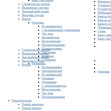
Бани с бассейном
Каркасно-
Строительство кровли
Турецкие 
Инженерные системы
Русские б
Ландшафтный дизайн
Мобильны
Фасадная отделка
Бани из бр
Ворота
Бани из к
Откатные
Бани из га
Из профнастила
Деревянны
с дистанционным управлением
Сауны
Для дачи
Бани с ма
Механические
Бани с ба
Металлические
Противопожарные
Промышленные
Строительство кровли
Для гаража
Инженерные системы
Кованные
Ландшафтный дизайн
С калиткой
Фасадная отделка
Распашные
Ворота
Промышленные
Автоматические
Откатные
Из профнастила
Гаражные
Деревянные
С электроприводом
Металлические
Для дачи
Противопожарные
Ремонт/отделка
Ремонт квартиры
Ремонт балкона