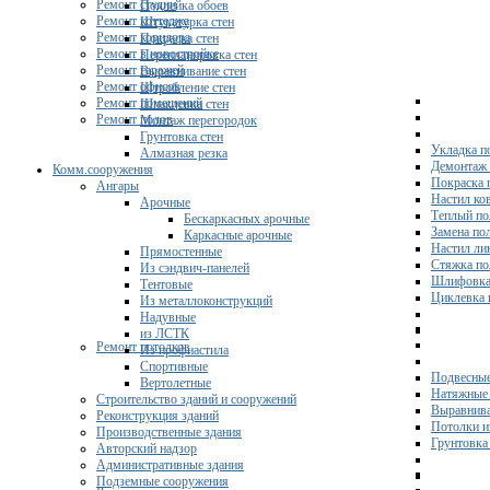
Ремонт студии
Поклейка обоев
Ремонт коттеджа
Штукатурка стен
Ремонт коридора
Покраска стен
Ремонт в новостройке
Перепланировка стен
Ремонт гаражей
Выравнивание стен
Ремонт офисов
Штробление стен
Ремонт помещений
Шпаклевка стен
Ремонт полов
Монтаж перегородок
Грунтовка стен
Укладка п
Алмазная резка
Демонтаж 
Комм.сооружения
Покраска 
Ангары
Настил ко
Арочные
Теплый по
Бескаркасных арочные
Замена по
Каркасные арочные
Настил ли
Прямостенные
Стяжка по
Из сэндвич-панелей
Шлифовка
Тентовые
Циклевка 
Из металлоконструкций
Надувные
из ЛСТК
Ремонт потолков
Из профнастила
Спортивные
Подвесные
Вертолетные
Натяжные 
Строительство зданий и сооружений
Выравнива
Реконструкция зданий
Потолки и
Производственные здания
Грунтовка
Авторский надзор
Административные здания
Подземные сооружения