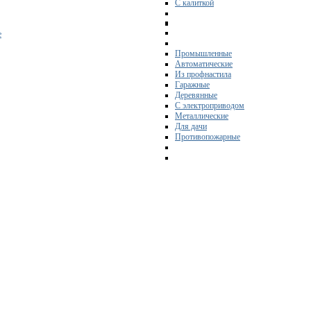
С калиткой
е
Промышленные
Автоматические
Из профнастила
Гаражные
Деревянные
С электроприводом
Металлические
Для дачи
Противопожарные