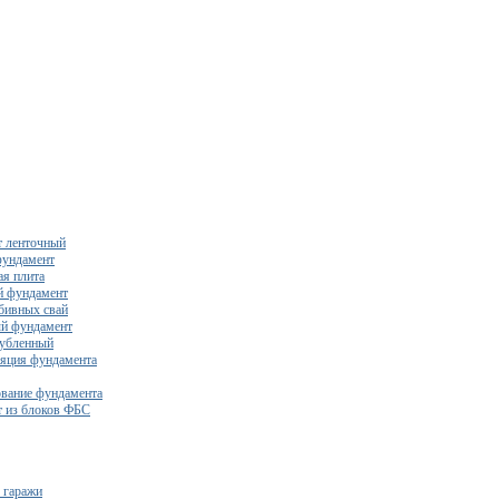
 ленточный
фундамент
я плита
й фундамент
бивных свай
й фундамент
убленный
яция фундамента
вание фундамента
 из блоков ФБС
 гаражи