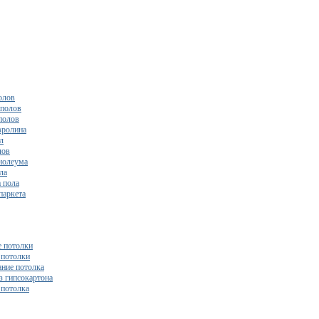
олов
полов
полов
вролина
л
лов
нолеума
ла
 пола
паркета
 потолки
потолки
ние потолка
з гипсокартона
 потолка