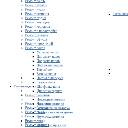
Ремонт ванны
Ремонт туалета
Ремонт кухни
Ремонт комнаты
Распашны
Ремонт студии
Ремонт коттеджа
Ремонт коридора
Ремонт в новостройке
Ремонт гаражей
Ремонт офисов
Ремонт помещений
Ремонт полов
Укладка полов
Демонтаж полов
Покраска полов
Настил ковролина
Теплый пол
Замена полов
Настил линолеума
Стяжка пола
Ремонт/отделка
Шлифовка пола
Циклевка паркета
Ремонт потолков
Подвесные потолки
Ремонт квартиры
Натяжные потолки
Ремонт балкона
Выравнивание потолка
Ремонт ванны
Потолки из гипсокартона
Ремонт туалета
Грунтовка потолка
Ремонт кухни
Ремонт стен
Ремонт комнаты
Шумоизоляция стен