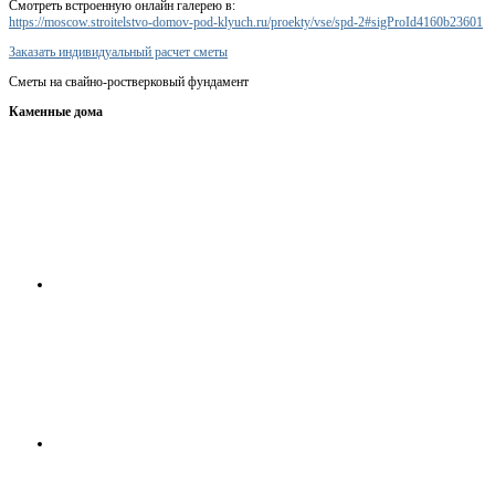
Смотреть встроенную онлайн галерею в:
https://moscow.stroitelstvo-domov-pod-klyuch.ru/proekty/vse/spd-2#sigProId4160b23601
Заказать индивидуальный расчет сметы
Сметы на свайно-ростверковый фундамент
Каменные дома