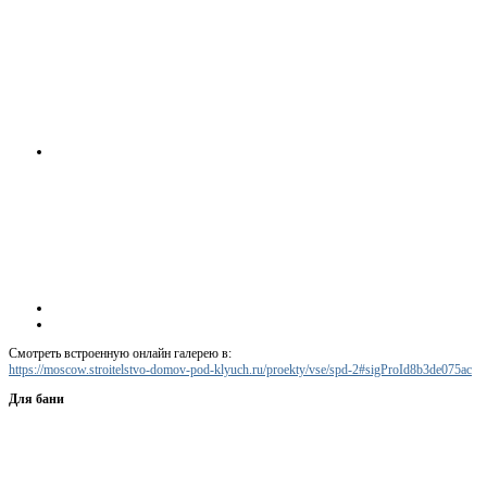
Смотреть встроенную онлайн галерею в:
https://moscow.stroitelstvo-domov-pod-klyuch.ru/proekty/vse/spd-2#sigProId8b3de075ac
Для бани