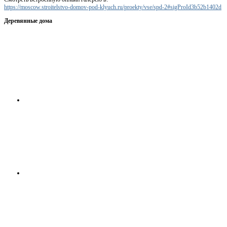
https://moscow.stroitelstvo-domov-pod-klyuch.ru/proekty/vse/spd-2#sigProId3b52b1402d
Деревянные дома