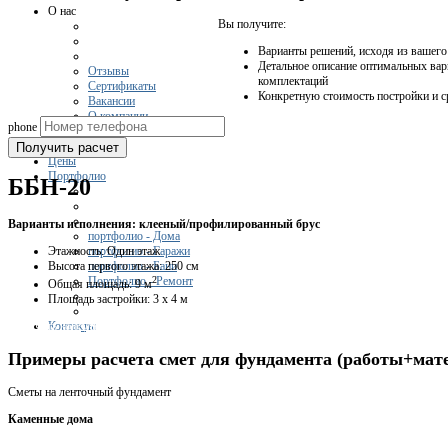
О нас
Вы получите:
Варианты решений, исходя из вашег
Детальное описание оптимальных вар
Отзывы
комплектаций
Сертификаты
Конкретную стоимость постройки и с
Вакансии
О компании
phone
Получить расчет
Цены
Портфолио
ББН-20
Варианты исполнения: клееный/профилированный брус
портфолио - Дома
Этажность: Один этаж
портфолио - Гаражи
Высота первого этажа: 250 см
портфолио - Бани
2
Портфолио - Ремонт
Общая площадь: 9 м
Площадь застройки: 3 x 4 м
Получить консультацию
Контакты
Примеры расчета смет для фундамента (работы+мат
Сметы на ленточный фундамент
Каменные дома