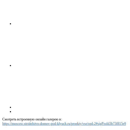
Смотреть встроенную онлайн галерею в:
https://moscow.stroitelstvo-domov-pod-klyuch.ru/proekty/vse/spd-2#sigProId3b73f815e9