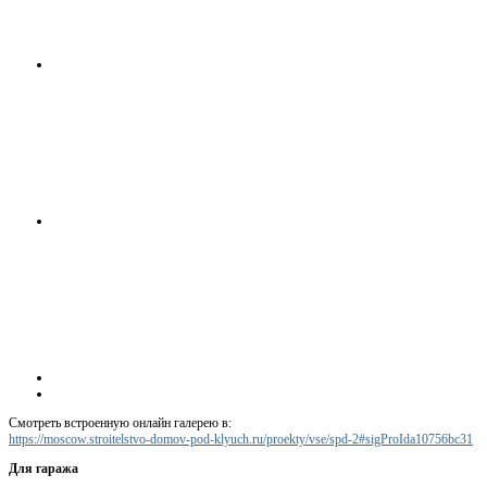
Смотреть встроенную онлайн галерею в:
https://moscow.stroitelstvo-domov-pod-klyuch.ru/proekty/vse/spd-2#sigProIda10756bc31
Для гаража