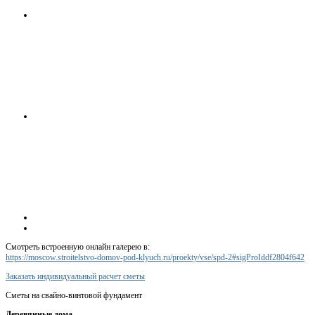
Смотреть встроенную онлайн галерею в:
https://moscow.stroitelstvo-domov-pod-klyuch.ru/proekty/vse/spd-2#sigProIddf2804f642
Заказать индивидуальный расчет сметы
Сметы на свайно-винтовой фундамент
Деревянные дома