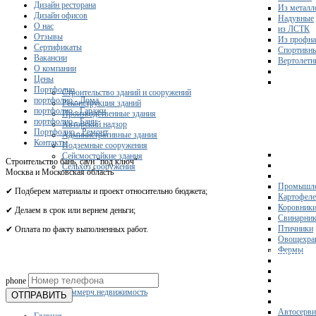
Дизайн ресторана
Из металл
Дизайн офисов
Надувные
О нас
из ЛСТК
Отзывы
Из профна
Сертификаты
Спортивн
Вакансии
Вертолетн
О компании
Цены
Портфолио
Строительство зданий и сооружений
портфолио - Дома
Реконструкция зданий
портфолио - Гаражи
Производственные здания
портфолио - Бани
Авторский надзор
Портфолио - Ремонт
Административные здания
Контакты
Подземные сооружения
Сейсмостойкие здания
Строительство бань, саун "под ключ"
Сельхоз сооружения
Москва и Московская область
Промышле
✔ Подберем материалы и проект относительно бюджета;
Картофел
Коровник
✔ Делаем в срок или вернем деньги;
Свинарни
Птичники
✔ Оплата по факту выполненных работ.
Овощехра
Фермы
Получите 
phone
Склады
Коммерч.недвижимость
ОТПРАВИТЬ
Автосерви