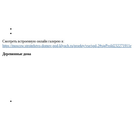
Смотреть встроенную онлайн галерею в:
https://moscow.stroitelstvo-domov-pod-klyuch.ru/proekty/vse/spd-2#sigProId232271911e
Деревянные дома