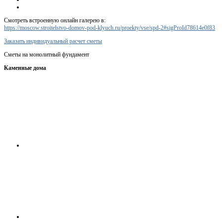
Смотреть встроенную онлайн галерею в:
https://moscow.stroitelstvo-domov-pod-klyuch.ru/proekty/vse/spd-2#sigProId78614e0f83
Заказать индивидуальный расчет сметы
Сметы на монолитный фундамент
Каменные дома