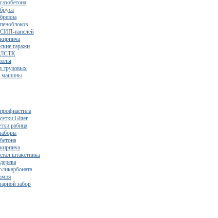
газобетона
 бруса
 бревна
 пеноблоков
 СИП-панелей
 кирпича
ские гаражи
з ЛСТК
полы
я грузовых
2 машины
 профнастила
сетки Gitter
етки рабица
заборы
 бетона
 кирпича
метал.штакетника
 дерева
поликарбоната
камня
варной забор