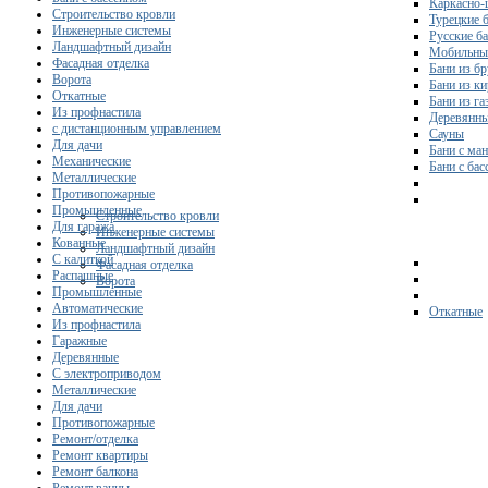
Каркасно-
Строительство кровли
Турецкие 
Инженерные системы
Русские б
Ландшафтный дизайн
Мобильны
Фасадная отделка
Бани из бр
Ворота
Бани из к
Откатные
Бани из га
Из профнастила
Деревянны
с дистанционным управлением
Сауны
Для дачи
Бани с ма
Механические
Бани с ба
Металлические
Противопожарные
Промышленные
Строительство кровли
Для гаража
Инженерные системы
Кованные
Ландшафтный дизайн
С калиткой
Фасадная отделка
Распашные
Ворота
Промышленные
Автоматические
Откатные
Из профнастила
Гаражные
Деревянные
С электроприводом
Металлические
Для дачи
Противопожарные
Ремонт/отделка
Ремонт квартиры
Ремонт балкона