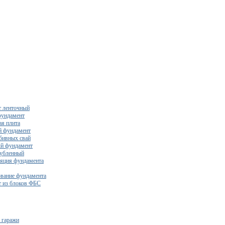
 ленточный
фундамент
я плита
й фундамент
бивных свай
й фундамент
убленный
яция фундамента
вание фундамента
 из блоков ФБС
 гаражи