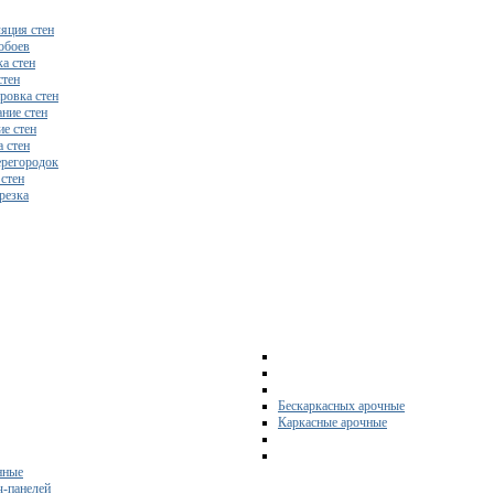
яция стен
обоев
а стен
стен
ровка стен
ние стен
е стен
 стен
регородок
 стен
резка
Бескаркасных арочные
Каркасные арочные
нные
ч-панелей