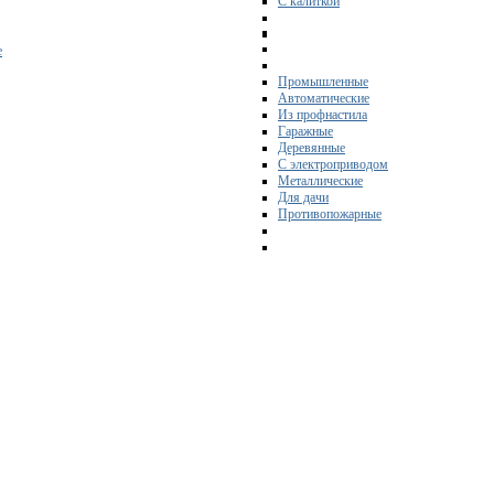
С калиткой
е
Промышленные
Автоматические
Из профнастила
Гаражные
Деревянные
С электроприводом
Металлические
Для дачи
Противопожарные