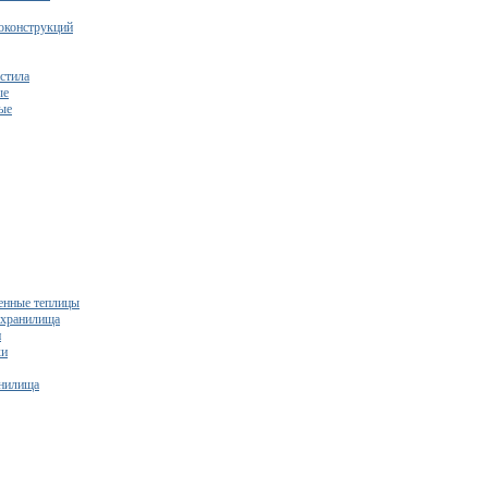
оконструкций
стила
ые
ые
нные теплицы
ехранилища
и
ки
нилища
бесплатный расчет сметы исходя из вашего бюджета!