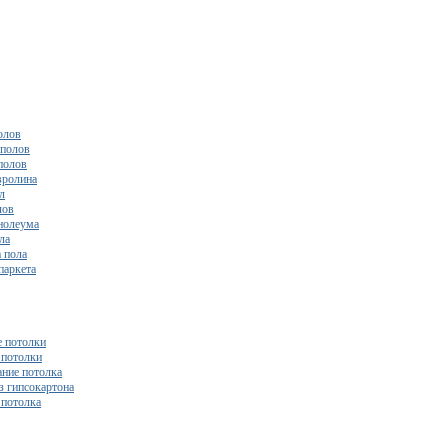
олов
полов
полов
вролина
л
лов
нолеума
ла
 пола
паркета
 потолки
потолки
ние потолка
з гипсокартона
 потолка