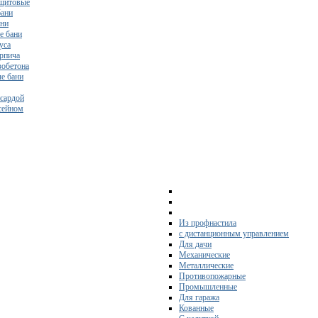
щитовые
бани
ани
е бани
уса
ирпича
зобетона
е бани
нсардой
ссейном
Из профнастила
с дистанционным управлением
Для дачи
Механические
Металлические
Противопожарные
Промышленные
Для гаража
Кованные