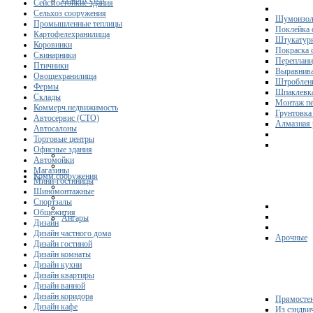
Сейсмостойкие здания
Сельхоз сооружения
Шумоизол
Промышленные теплицы
Поклейка 
Картофелехранилища
Штукатурк
Коровники
Покраска 
Свинарники
Переплани
Птичники
Выравнива
Овощехранилища
Штроблени
Фермы
Шпаклевка
Склады
Монтаж пе
Коммерч.недвижимость
Грунтовка
Автосервис (СТО)
Алмазная 
Автосалоны
Торговые центры
Офисные здания
Автомойки
Магазины
Комм.сооружения
Мини-гостиницы
Шиномонтажные
Спортзалы
Общежития
Ангары
Дизайн
Дизайн частного дома
Арочные
Дизайн гостиной
Дизайн комнаты
Дизайн кухни
Дизайн квартиры
Дизайн ванной
Дизайн коридора
Прямосте
Дизайн кафе
Из сэндви