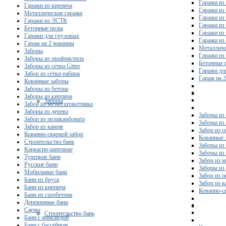
Гаражи из 
Гаражи из кирпича
Гаражи из
Металлические гаражи
Гаражи из
Гаражи из ЛСТК
Гаражи из
Бетонные полы
Гаражи из
Гаражи для грузовых
Гаражи из
Гараж на 2 машины
Металличе
Заборы
Гаражи и
Заборы из профнастила
Бетонные 
Заборы из сетки Gitter
Гаражи дл
Забор из сетки рабица
Гараж на 
Кованные заборы
Заборы из бетона
Заборы из кирпича
Заборы
Забор из метал.штакетника
Заборы из дерева
Заборы из
Забор из поликарбоната
Заборы из 
Забор из камня
Забор из с
Кованно-сварной забор
Кованные 
Строительство бань
Заборы из
Каркасно-щитовые
Заборы из
Турецкие бани
Забор из 
Русские бани
Заборы из
Мобильные бани
Забор из 
Бани из бруса
Забор из 
Бани из кирпича
Кованно-с
Бани из газобетона
Деревянные бани
Сауны
Строительство бань
Бани с мансардой
Бани с бассейном