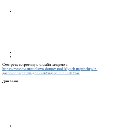
Смотреть встроенную онлайн галерею в:
https://moscow.stroitelstvo-domov-pod-klyuch.ru/proekty/iz-
gazobetona/proekt-gbd-394#sigProId8b3de075ac
Для бани