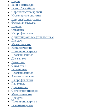
Сауны
Бани с мансардой
Бани с бассейном
Строительство кровли
Инженерные системы
Ландшафтный дизайн
Фасадная отделка
Ворота
Откатные
Из профнастила
с дистанционным управлением
Для дачи
Механические
Металлические
Противопожарные
Промышленные
Для гаража
Кованные
С калиткой
Распашные
Промышленные
Автоматические
Из профнастила
Гаражные
Деревянные
С электроприводом
Металлические
Для дачи
Противопожарные
Ремонт/отделка