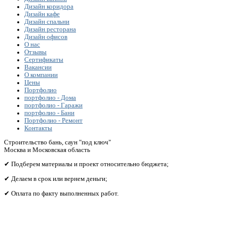
Дизайн коридора
Дизайн кафе
Дизайн спальни
Дизайн ресторана
Дизайн офисов
О нас
Отзывы
Сертификаты
Вакансии
О компании
Цены
Портфолио
портфолио - Дома
портфолио - Гаражи
портфолио - Бани
Портфолио - Ремонт
Контакты
Строительство бань, саун "под ключ"
Москва и Московская область
✔ Подберем материалы и проект относительно бюджета;
✔ Делаем в срок или вернем деньги;
✔ Оплата по факту выполненных работ.
Получите бесплатный расчет сметы исходя из вашего
бюджета!