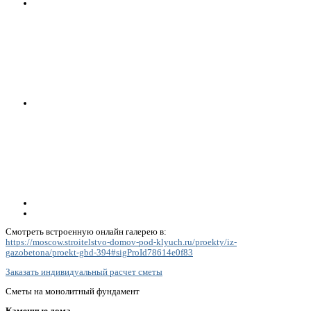
Смотреть встроенную онлайн галерею в:
https://moscow.stroitelstvo-domov-pod-klyuch.ru/proekty/iz-
gazobetona/proekt-gbd-394#sigProId78614e0f83
Заказать индивидуальный расчет сметы
Сметы на монолитный фундамент
Каменные дома