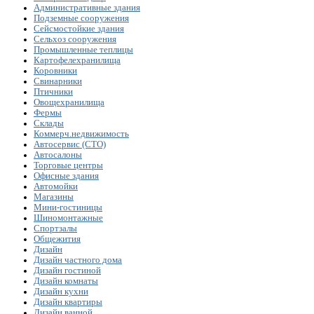
Административные здания
Подземные сооружения
Сейсмостойкие здания
Сельхоз сооружения
Промышленные теплицы
Картофелехранилища
Коровники
Свинарники
Птичники
Овощехранилища
Фермы
Склады
Коммерч.недвижимость
Автосервис (СТО)
Автосалоны
Торговые центры
Офисные здания
Автомойки
Магазины
Мини-гостиницы
Шиномонтажные
Спортзалы
Общежития
Дизайн
Дизайн частного дома
Дизайн гостиной
Дизайн комнаты
Дизайн кухни
Дизайн квартиры
Дизайн ванной