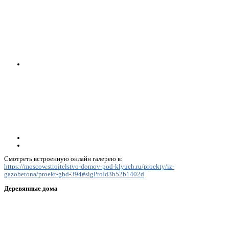
Смотреть встроенную онлайн галерею в:
https://moscow.stroitelstvo-domov-pod-klyuch.ru/proekty/iz-
gazobetona/proekt-gbd-394#sigProId3b52b1402d
Деревянные дома