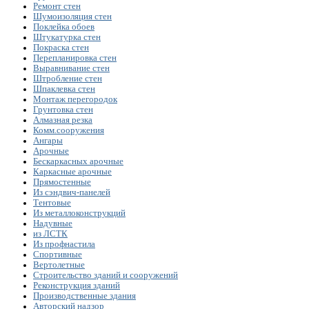
Ремонт стен
Шумоизоляция стен
Поклейка обоев
Штукатурка стен
Покраска стен
Перепланировка стен
Выравнивание стен
Штробление стен
Шпаклевка стен
Монтаж перегородок
Грунтовка стен
Алмазная резка
Комм.сооружения
Ангары
Арочные
Бескаркасных арочные
Каркасные арочные
Прямостенные
Из сэндвич-панелей
Тентовые
Из металлоконструкций
Надувные
из ЛСТК
Из профнастила
Спортивные
Вертолетные
Строительство зданий и сооружений
Реконструкция зданий
Производственные здания
Авторский надзор