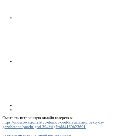
Смотреть встроенную онлайн галерею в:
https://moscow.stroitelstvo-domov-pod-klyuch.ru/proekty/iz-
gazobetona/proekt-gbd-394#sigProId4160b23601
Заказать индивидуальный расчет сметы