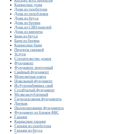
Каталог всех проектов
Каркасные дома
Дома из газобетона
Дома из пеноблоков
Дома из бруса
Дома из бревна
Дома из СИП-панелей
Дома из кирпича
Бани из бруса
Бани из бревна
Каркасные бани
Проекты гаражей
Услуги
Строительство домов
Фундамент
Фундамент ленточный
Свайный фундамент
Монолитная плита
Цокольный фундамент
Из буронабивных свай
Столбчатый фундамент
Мелкозаглубленный
Гидроизоляция фундамента
Дренаж
Проектирование фундамента
Фундамент из блоков ФБС
Гаражи
Каркасные гаражи
Гаражи из газобетона
Гаражи из бруса