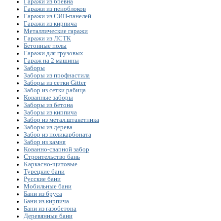
Гаражи из бревна
Гаражи из пеноблоков
Гаражи из СИП-панелей
Гаражи из кирпича
Металлические гаражи
Гаражи из ЛСТК
Бетонные полы
Гаражи для грузовых
Гараж на 2 машины
Заборы
Заборы из профнастила
Заборы из сетки Gitter
Забор из сетки рабица
Кованные заборы
Заборы из бетона
Заборы из кирпича
Забор из метал.штакетника
Заборы из дерева
Забор из поликарбоната
Забор из камня
Кованно-сварной забор
Строительство бань
Каркасно-щитовые
Турецкие бани
Русские бани
Мобильные бани
Бани из бруса
Бани из кирпича
Бани из газобетона
Деревянные бани