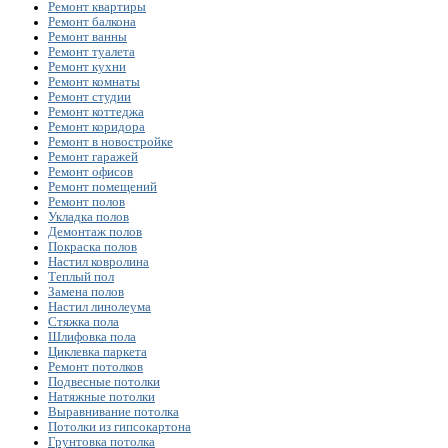
Ремонт квартиры
Ремонт балкона
Ремонт ванны
Ремонт туалета
Ремонт кухни
Ремонт комнаты
Ремонт студии
Ремонт коттеджа
Ремонт коридора
Ремонт в новостройке
Ремонт гаражей
Ремонт офисов
Ремонт помещений
Ремонт полов
Укладка полов
Демонтаж полов
Покраска полов
Настил ковролина
Теплый пол
Замена полов
Настил линолеума
Стяжка пола
Шлифовка пола
Циклевка паркета
Ремонт потолков
Подвесные потолки
Натяжные потолки
Выравнивание потолка
Потолки из гипсокартона
Грунтовка потолка