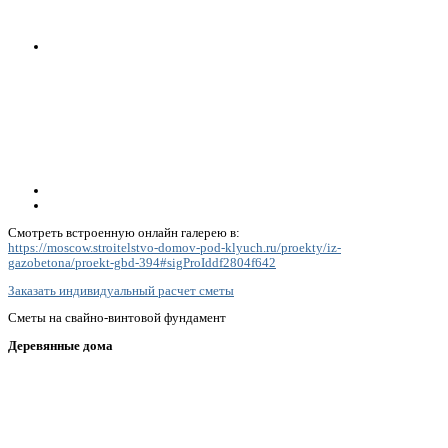
Смотреть встроенную онлайн галерею в:
https://moscow.stroitelstvo-domov-pod-klyuch.ru/proekty/iz-
gazobetona/proekt-gbd-394#sigProIddf2804f642
Заказать индивидуальный расчет сметы
Сметы на свайно-винтовой фундамент
Деревянные дома