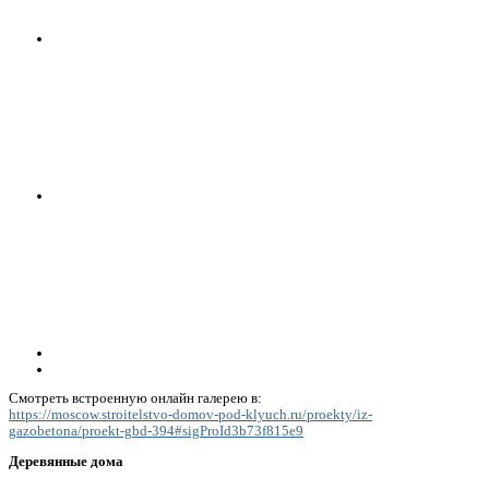
Смотреть встроенную онлайн галерею в:
https://moscow.stroitelstvo-domov-pod-klyuch.ru/proekty/iz-
gazobetona/proekt-gbd-394#sigProId3b73f815e9
Деревянные дома