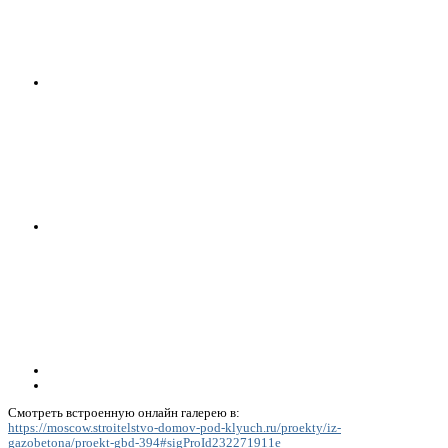
Смотреть встроенную онлайн галерею в:
https://moscow.stroitelstvo-domov-pod-klyuch.ru/proekty/iz-
gazobetona/proekt-gbd-394#sigProId232271911e