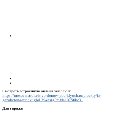
Смотреть встроенную онлайн галерею в:
https://moscow.stroitelstvo-domov-pod-klyuch.ru/proekty/iz-
gazobetona/proekt-gbd-394#sigProIda10756bc31
Для гаража