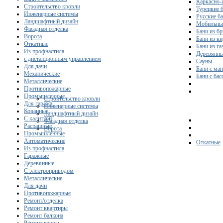
Каркасно-
Строительство кровли
Турецкие 
Инженерные системы
Русские б
Ландшафтный дизайн
Мобильны
Фасадная отделка
Бани из бр
Ворота
Бани из к
Откатные
Бани из га
Из профнастила
Деревянны
с дистанционным управлением
Сауны
Для дачи
Бани с ма
Механические
Бани с ба
Металлические
Противопожарные
Промышленные
Строительство кровли
Для гаража
Инженерные системы
Кованные
Ландшафтный дизайн
С калиткой
Фасадная отделка
Распашные
Ворота
Промышленные
Автоматические
Откатные
Из профнастила
Гаражные
Деревянные
С электроприводом
Металлические
Для дачи
Противопожарные
Ремонт/отделка
Ремонт квартиры
Ремонт балкона