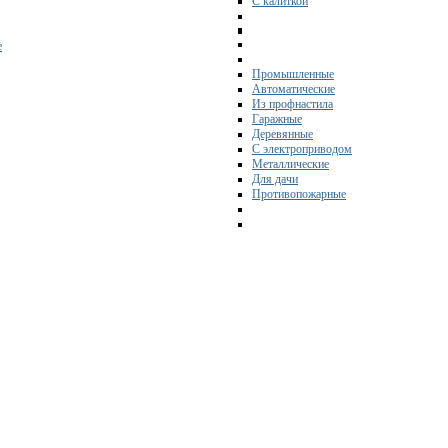
С калиткой
е
Промышленные
Автоматические
Из профнастила
Гаражные
Деревянные
С электроприводом
Металлические
Для дачи
Противопожарные