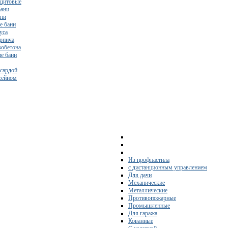
щитовые
бани
ани
е бани
уса
ирпича
зобетона
е бани
нсардой
ссейном
Из профнастила
с дистанционным управлением
Для дачи
Механические
Металлические
Противопожарные
Промышленные
Для гаража
Кованные