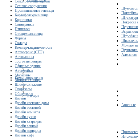
Сейсмостойкие здания
Сельхоз сооружения
Шумоизол
Промышленные теплицы
Поклейка 
Картофелехранилища
Штукатурк
Коровники
Покраска 
Свинарники
Переплани
Птичники
Выравнива
Овощехранилища
Штроблени
Фермы
Шпаклевка
Склады
Монтаж пе
Коммерч.недвижимость
Грунтовка
Автосервис (СТО)
Алмазная 
Автосалоны
Торговые центры
Офисные здания
Автомойки
Магазины
Комм.сооружения
Мини-гостиницы
Шиномонтажные
Спортзалы
Общежития
Ангары
Дизайн
Дизайн частного дома
Арочные
Дизайн гостиной
Дизайн комнаты
Дизайн кухни
Дизайн квартиры
Дизайн ванной
Дизайн коридора
Прямосте
Дизайн кафе
Из сэндви