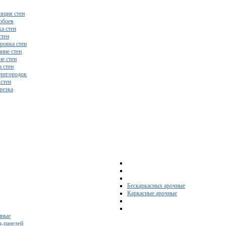
яция стен
обоев
а стен
стен
ровка стен
ние стен
е стен
 стен
регородок
 стен
резка
Бескаркасных арочные
Каркасные арочные
нные
ч-панелей