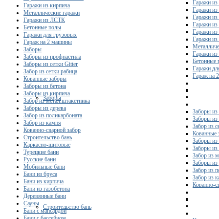
Гаражи из 
Гаражи из кирпича
Гаражи из
Металлические гаражи
Гаражи из
Гаражи из ЛСТК
Гаражи из
Бетонные полы
Гаражи из
Гаражи для грузовых
Гаражи из
Гараж на 2 машины
Металличе
Заборы
Гаражи и
Заборы из профнастила
Бетонные 
Заборы из сетки Gitter
Гаражи дл
Забор из сетки рабица
Гараж на 
Кованные заборы
Заборы из бетона
Заборы из кирпича
Заборы
Забор из метал.штакетника
Заборы из дерева
Заборы из
Забор из поликарбоната
Заборы из 
Забор из камня
Забор из с
Кованно-сварной забор
Кованные 
Строительство бань
Заборы из
Каркасно-щитовые
Заборы из
Турецкие бани
Забор из 
Русские бани
Заборы из
Мобильные бани
Забор из 
Бани из бруса
Забор из 
Бани из кирпича
Кованно-с
Бани из газобетона
Деревянные бани
Сауны
Строительство бань
Бани с мансардой
Бани с бассейном