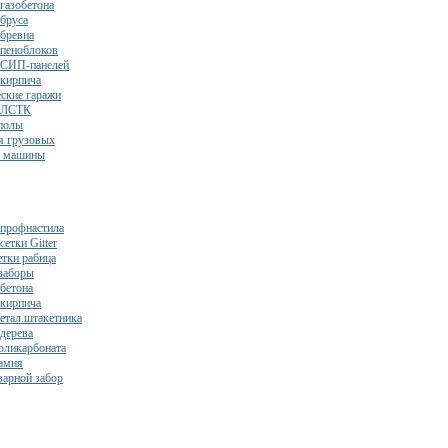
газобетона
 бруса
 бревна
 пеноблоков
 СИП-панелей
 кирпича
ские гаражи
з ЛСТК
полы
я грузовых
2 машины
 профнастила
сетки Gitter
етки рабица
заборы
 бетона
 кирпича
метал.штакетника
 дерева
поликарбоната
камня
варной забор