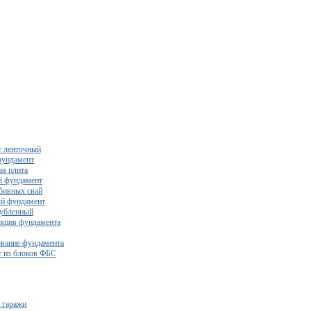
 ленточный
фундамент
я плита
й фундамент
бивных свай
й фундамент
убленный
яция фундамента
вание фундамента
 из блоков ФБС
 гаражи