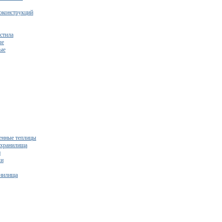
оконструкций
стила
ые
ые
нные теплицы
ехранилища
и
ки
нилища
бесплатный расчет сметы исходя из вашего бюджета!