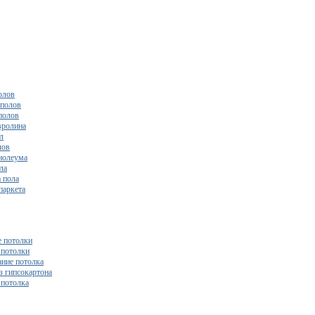
олов
полов
полов
вролина
л
лов
нолеума
ла
 пола
паркета
 потолки
потолки
ние потолка
з гипсокартона
 потолка