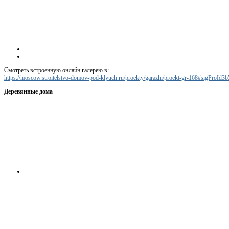
Смотреть встроенную онлайн галерею в:
https://moscow.stroitelstvo-domov-pod-klyuch.ru/proekty/garazhi/proekt-gr-168#sigProId
Деревянные дома