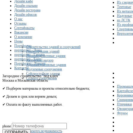
Дизайн кафе
Из сэндви
Дизайн спальни
Тентовые
Дизайн ресторана
Из металл
Дизайн офисов
Надувные
О нас
из ЛСТК
Отзывы
Из профна
Сертификаты
Спортивн
Вакансии
Вертолетн
О компании
Цены
Портфолио
Строительство зданий и сооружений
портфолио - Дома
Реконструкция зданий
портфолио - Гаражи
Производственные здания
портфолио - Бани
Авторский надзор
Портфолио - Ремонт
Административные здания
Контакты
Подземные сооружения
Сейсмостойкие здания
Загородное строительство "под ключ"
Сельхоз сооружения
Москва и Московская область
Промышле
✔ Подберем материалы и проекты относительно бюджета;
Картофел
Коровник
✔ Делаем в срок или вернем деньги;
Свинарни
Птичники
✔ Оплата по факту выполненных работ.
Овощехра
Фермы
Получите 
phone
Склады
Коммерч.недвижимость
ОТПРАВИТЬ