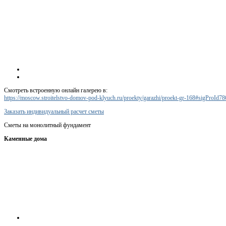
Смотреть встроенную онлайн галерею в:
https://moscow.stroitelstvo-domov-pod-klyuch.ru/proekty/garazhi/proekt-gr-168#sigProId7
Заказать индивидуальный расчет сметы
Сметы на монолитный фундамент
Каменные дома