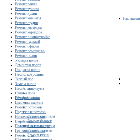
Ремонт ванны
Ремонт туалета
Ремонт кухни
Ремонт комнаты
Распашны
Ремонт студии
Ремонт коттеджа
Ремонт коридора
Ремонт в новостройке
Ремонт гаражей
Ремонт офисов
Ремонт помещений
Ремонт полов
Укладка полов
Демонтаж полов
Покраска полов
Настил ковролина
Теплый пол
Замена полов
Настил линолеума
Стяжка пола
Ремонт/отделка
Шлифовка пола
Циклевка паркета
Ремонт потолков
Подвесные потолки
Ремонт квартиры
Натяжные потолки
Ремонт балкона
Выравнивание потолка
Ремонт ванны
Потолки из гипсокартона
Ремонт туалета
Грунтовка потолка
Ремонт кухни
Ремонт стен
Ремонт комнаты