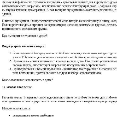
Ленточный фундамент глубокого заложения - идеальный вариант для кирпичного дома.
сопротивляемость нагрузкам, исключающие перекос конструкции дома. Сооружая кир
см глубже границы промерзания. А вот толщина фундамента может быть различной, в 
здания.
Плитный фундамент. Он представляет собой монолитную железобетонную плиту, котор
Если кирпичные дома строятся на неравномерно и сильно сжимаемых грунтах, песчан
противостоять смещениям грунта.
Как выглядит вентиляция в доме?
Виды устройства вентиляции:
Естественная - Она представляет собой вентканалы, сквозь которые проходит
массы. В больших домах одними каналами не обойтись, необходимо монтирова
Приточная - монтаж приточного клапана в стене дома. Его лучше устанавлива
подоконником, способствует нагреванию поступающих ветровых масс.
Принудительная и Комбинированная - вентилятор монтируется в выводной ве
типа вентиляции, приток свежего воздуха и забор использованного.
Какое отопление использовать в доме?
1) Газовое отопление
Газовые котлы - Нагревают воду, и доставляют тепло по трубам по всему дому. Можн
одновременно может осуществлять газовое отопление дома и нагревать водопроводну
Можно использовать:
центральное газовое снабжение