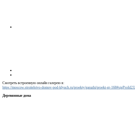
Смотреть встроенную онлайн галерею в:
https://moscow.stroitelstvo-domov-pod-klyuch.ru/proekty/garazhi/proekt-gr-168#sigProId2
Деревянные дома