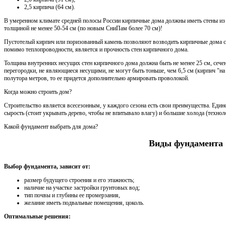
2,5 кирпича (64 см).
В умеренном климате средней полосы России кирпичные дома должны иметь стены из 
толщиной не менее 50-54 см (по новым СниПам более 70 см)!
Пустотелый кирпич или поризованный камень позволяют возводить кирпичные дома 
помимо теплопроводности, является и прочность стен кирпичного дома.
Толщина внутренних несущих стен кирпичного дома должна быть не менее 25 см, сечен
перегородки, не являющиеся несущими, не могут быть тоньше, чем 6,5 см (кирпич "на 
полутора метров, то ее придется дополнительно армировать проволокой.
Когда можно строить дом?
Строительство является всесезонным, у каждого сезона есть свои преимущества. Един
сырость (стоит укрывать дерево, чтобы не впитывало влагу) и большие холода (технол
Какой фундамент выбрать для дома?
Виды фундамента
Выбор фундамента, зависит от:
размер будущего строения и его этажность;
наличие на участке застройки грунтовых вод;
тип почвы и глубины ее промерзания,
желание иметь подвальные помещения, цоколь.
Оптимальные решения: