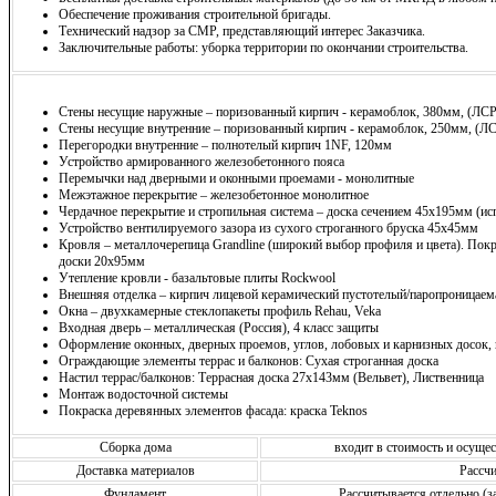
Обеспечение проживания строительной бригады.
Технический надзор за СМР, представляющий интерес Заказчика.
Заключительные работы: уборка территории по окончании строительства.
Стены несущие наружные – поризованный кирпич - керамоблок, 380мм, (ЛСР
Стены несущие внутренние – поризованный кирпич - керамоблок, 250мм, (Л
Перегородки внутренние – полнотелый кирпич 1NF, 120мм
Устройство армированного железобетонного пояса
Перемычки над дверными и оконными проемами - монолитные
Межэтажное перекрытие – железобетонное монолитное
Чердачное перекрытие и стропильная система – доска сечением 45х195мм (ис
Устройство вентилируемого зазора из сухого строганного бруска 45х45мм
Кровля – металлочерепица Grandline (широкий выбор профиля и цвета). Покр
доски 20х95мм
Утепление кровли - базальтовые плиты Rockwool
Внешняя отделка – кирпич лицевой керамический пустотелый/паропроницаема
Окна – двухкамерные стеклопакеты профиль Rehau, Veka
Входная дверь – металлическая (Россия), 4 класс защиты
Оформление оконных, дверных проемов, углов, лобовых и карнизных досок,
Ограждающие элементы террас и балконов: Сухая строганная доска
Настил террас/балконов: Террасная доска 27х143мм (Вельвет), Лиственница
Монтаж водосточной системы
Покраска деревянных элементов фасада: краска Teknos
Сборка дома
входит в стоимость и осущ
Доставка материалов
Рассчи
Фундамент
Рассчитывается отдельно (з