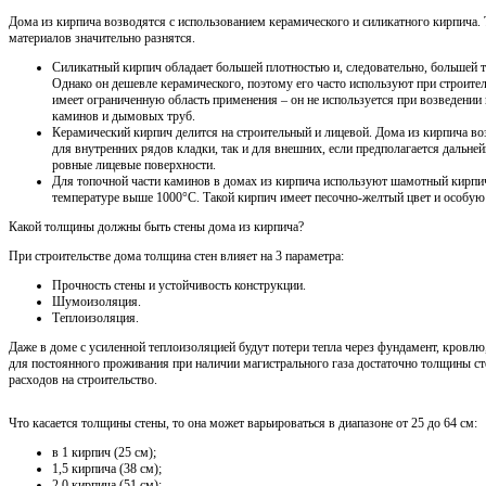
Дома из кирпича возводятся с использованием керамического и силикатного кирпича.
материалов значительно разнятся.
Силикатный кирпич обладает большей плотностью и, следовательно, большей 
Однако он дешевле керамического, поэтому его часто используют при строите
имеет ограниченную область применения – он не используется при возведении 
каминов и дымовых труб.
Керамический кирпич делится на строительный и лицевой. Дома из кирпича во
для внутренних рядов кладки, так и для внешних, если предполагается дальне
ровные лицевые поверхности.
Для топочной части каминов в домах из кирпича используют шамотный кирпич
температуре выше 1000°С. Такой кирпич имеет песочно-желтый цвет и особую
Какой толщины должны быть стены дома из кирпича?
При строительстве дома толщина стен влияет на 3 параметра:
Прочность стены и устойчивость конструкции.
Шумоизоляция.
Теплоизоляция.
Даже в доме с усиленной теплоизоляцией будут потери тепла через фундамент, кровлю
для постоянного проживания при наличии магистрального газа достаточно толщины сте
расходов на строительство.
Что касается толщины стены, то она может варьироваться в диапазоне от 25 до 64 см:
в 1 кирпич (25 см);
1,5 кирпича (38 см);
2,0 кирпича (51 см);