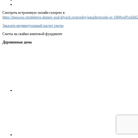
Смотреть встроенную онлайн галерею в:
https://moscow.stroitelstvo-domov-pod-klyuch.ru/proekty/garazhi/proekt-gr-168#sigProIdd
Заказать индивидуальный расчет сметы
Сметы на свайно-винтовой фундамент
Деревянные дома