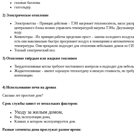
газовые баллоны
газгольдер.
2) Электрическое отопление
Электрокотлы – Принцип действия – ТЭН нагревает теплоноситель, насос распр
центрального блока можно управлять температурой нагрева ТЭНа. Двухкамерн
воду.
Конвекторы - Их принцип работы предельно прост – замена холодного воздуха
есть они максимально быстро прогревают воздух в помещении и автоматичес
температуры. Они прекрасно подходят для отопления небольших домов из СИП
Теплый электрический пол.
3) Отопление твёрдым или жидким топливом
Твердотопливные котлы требуют постоянного контроля и подходят для неболь
Жидкотопливные – имеют хорошую теплоотдачу и низкую стоимость, но треб
вентиляцию.
4) Использование печи на дровах
Сколько лет простоит дом?
Срок службы завист от нескольких факторов:
Уходу за жилым домом,
Вид эксплуатации дома,
Климат, в котором эксплуатируется дом.
Разные элементы дома прослужат разное время: