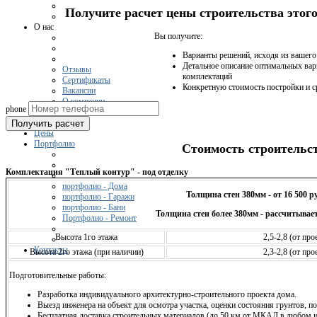
Получите расчет цены строительства это
О нас
Вы получите:
Варианты решений, исходя из вашег
Детальное описание оптимальных вар
Отзывы
комплектаций
Сертификаты
Конкретную стоимость постройки и с
Вакансии
О компании
phone
Получить расчет
Цены
Портфолио
Стоимость строительс
Комплектация "Теплый контур" - под отделку
портфолио - Дома
Толщина стен 380мм - от 16 500 р
портфолио - Гаражи
портфолио - Бани
Толщина стен более 380мм - рассчитывает
Портфолио - Ремонт
Высота 1го этажа
2,5-2,8 (от пр
Контакты
Высота 2го этажа (при наличии)
2,3-2,8 (от пр
Подготовительные работы:
Разработка индивидуального архитектурно-строительного проекта дома.
Выезд инженера на объект для осмотра участка, оценки состояния грунтов, по
Бесплатная доставка строительных материалов (до 50 км от МКАД в любом н