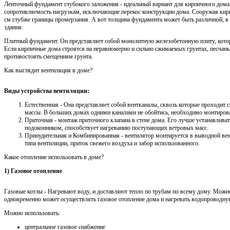
Ленточный фундамент глубокого заложения - идеальный вариант для кирпичного дома.
сопротивляемость нагрузкам, исключающие перекос конструкции дома. Сооружая кир
см глубже границы промерзания. А вот толщина фундамента может быть различной, в 
здания.
Плитный фундамент. Он представляет собой монолитную железобетонную плиту, котор
Если кирпичные дома строятся на неравномерно и сильно сжимаемых грунтах, песчан
противостоять смещениям грунта.
Как выглядит вентиляция в доме?
Виды устройства вентиляции:
Естественная - Она представляет собой вентканалы, сквозь которые проходит
массы. В больших домах одними каналами не обойтись, необходимо монтирова
Приточная - монтаж приточного клапана в стене дома. Его лучше устанавлива
подоконником, способствует нагреванию поступающих ветровых масс.
Принудительная и Комбинированная - вентилятор монтируется в выводной ве
типа вентиляции, приток свежего воздуха и забор использованного.
Какое отопление использовать в доме?
1) Газовое отопление
Газовые котлы - Нагревают воду, и доставляют тепло по трубам по всему дому. Можн
одновременно может осуществлять газовое отопление дома и нагревать водопроводну
Можно использовать:
центральное газовое снабжение