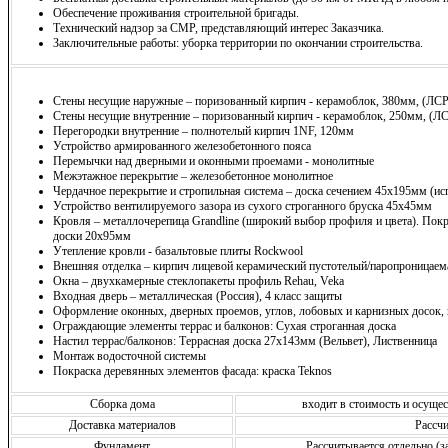
Обеспечение проживания строительной бригады.
Технический надзор за СМР, представляющий интерес Заказчика.
Заключительные работы: уборка территории по окончании строительства.
Стены несущие наружные – поризованный кирпич - керамоблок, 380мм, (ЛСР
Стены несущие внутренние – поризованный кирпич - керамоблок, 250мм, (Л
Перегородки внутренние – полнотелый кирпич 1NF, 120мм
Устройство армированного железобетонного пояса
Перемычки над дверными и оконными проемами - монолитные
Межэтажное перекрытие – железобетонное монолитное
Чердачное перекрытие и стропильная система – доска сечением 45х195мм (ис
Устройство вентилируемого зазора из сухого строганного бруска 45х45мм
Кровля – металлочерепица Grandline (широкий выбор профиля и цвета). Покр
доски 20х95мм
Утепление кровли - базальтовые плиты Rockwool
Внешняя отделка – кирпич лицевой керамический пустотелый/паропроницаема
Окна – двухкамерные стеклопакеты профиль Rehau, Veka
Входная дверь – металлическая (Россия), 4 класс защиты
Оформление оконных, дверных проемов, углов, лобовых и карнизных досок,
Ограждающие элементы террас и балконов: Сухая строганная доска
Настил террас/балконов: Террасная доска 27х143мм (Вельвет), Лиственница
Монтаж водосточной системы
Покраска деревянных элементов фасада: краска Teknos
Сборка дома
входит в стоимость и осущ
Доставка материалов
Рассчи
Фундамент
Рассчитывается отдельно (з