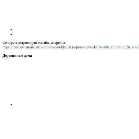
Смотреть встроенную онлайн галерею в:
https://moscow.stroitelstvo-domov-pod-klyuch.ru/proekty/vse/kchd-78#sigProId3b52b1402
Деревянные дома