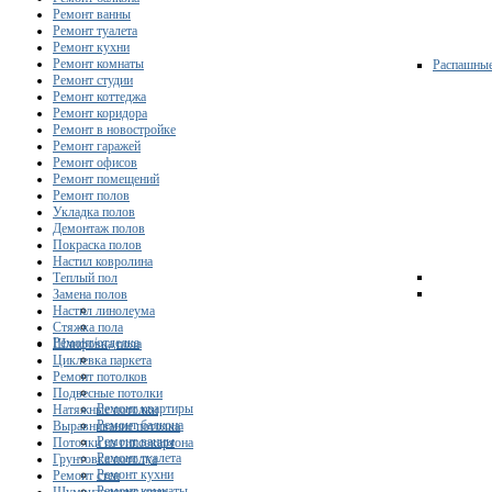
Ремонт ванны
Ремонт туалета
Ремонт кухни
Ремонт комнаты
Распашны
Ремонт студии
Ремонт коттеджа
Ремонт коридора
Ремонт в новостройке
Ремонт гаражей
Ремонт офисов
Ремонт помещений
Ремонт полов
Укладка полов
Демонтаж полов
Покраска полов
Настил ковролина
Теплый пол
Замена полов
Настил линолеума
Стяжка пола
Ремонт/отделка
Шлифовка пола
Циклевка паркета
Ремонт потолков
Подвесные потолки
Ремонт квартиры
Натяжные потолки
Ремонт балкона
Выравнивание потолка
Ремонт ванны
Потолки из гипсокартона
Ремонт туалета
Грунтовка потолка
Ремонт кухни
Ремонт стен
Ремонт комнаты