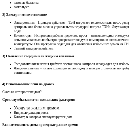
газовые баллоны
газгольдер.
2) Электрическое отопление
Электрокотлы – Принцип действия – ТЭН нагревает теплоноситель, насос распр
центрального блока можно управлять температурой нагрева ТЭНа. Двухкамерн
воду.
Конвекторы - Их принцип работы предельно прост – замена холодного воздуха
есть они максимально быстро прогревают воздух в помещении и автоматичес
температуры. Они прекрасно подходят для отопления небольших домов из СИП
Теплый электрический пол.
3) Отопление твёрдым или жидким топливом
Твердотопливные котлы требуют постоянного контроля и подходят для неболь
Жидкотопливные – имеют хорошую теплоотдачу и низкую стоимость, но треб
вентиляцию.
4) Использование печи на дровах
Сколько лет простоит дом?
Срок службы завист от нескольких факторов:
Уходу за жилым домом,
Вид эксплуатации дома,
Климат, в котором эксплуатируется дом.
Разные элементы дома прослужат разное время: