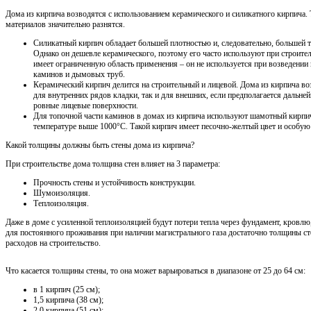
Дома из кирпича возводятся с использованием керамического и силикатного кирпича.
материалов значительно разнятся.
Силикатный кирпич обладает большей плотностью и, следовательно, большей 
Однако он дешевле керамического, поэтому его часто используют при строите
имеет ограниченную область применения – он не используется при возведении 
каминов и дымовых труб.
Керамический кирпич делится на строительный и лицевой. Дома из кирпича во
для внутренних рядов кладки, так и для внешних, если предполагается дальне
ровные лицевые поверхности.
Для топочной части каминов в домах из кирпича используют шамотный кирпич
температуре выше 1000°С. Такой кирпич имеет песочно-желтый цвет и особую
Какой толщины должны быть стены дома из кирпича?
При строительстве дома толщина стен влияет на 3 параметра:
Прочность стены и устойчивость конструкции.
Шумоизоляция.
Теплоизоляция.
Даже в доме с усиленной теплоизоляцией будут потери тепла через фундамент, кровлю
для постоянного проживания при наличии магистрального газа достаточно толщины сте
расходов на строительство.
Что касается толщины стены, то она может варьироваться в диапазоне от 25 до 64 см:
в 1 кирпич (25 см);
1,5 кирпича (38 см);
2,0 кирпича (51 см);