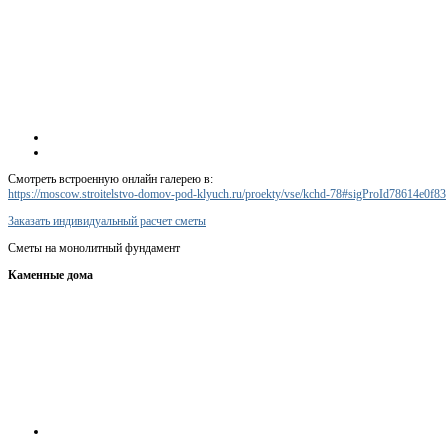
Смотреть встроенную онлайн галерею в:
https://moscow.stroitelstvo-domov-pod-klyuch.ru/proekty/vse/kchd-78#sigProId78614e0f83
Заказать индивидуальный расчет сметы
Сметы на монолитный фундамент
Каменные дома