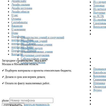
Дизайн кафе
Из сэндви
Дизайн спальни
Тентовые
Дизайн ресторана
Из металл
Дизайн офисов
Надувные
О нас
из ЛСТК
Отзывы
Из профна
Сертификаты
Спортивн
Вакансии
Вертолетн
О компании
Цены
Портфолио
Строительство зданий и сооружений
портфолио - Дома
Реконструкция зданий
портфолио - Гаражи
Производственные здания
портфолио - Бани
Авторский надзор
Портфолио - Ремонт
Административные здания
Контакты
Подземные сооружения
Сейсмостойкие здания
Загородное строительство "под ключ"
Сельхоз сооружения
Москва и Московская область
Промышле
✔ Подберем материалы и проекты относительно бюджета;
Картофел
Коровник
✔ Делаем в срок или вернем деньги;
Свинарни
Птичники
✔ Оплата по факту выполненных работ.
Овощехра
Фермы
Получите 
phone
Склады
Коммерч.недвижимость
ОТПРАВИТЬ