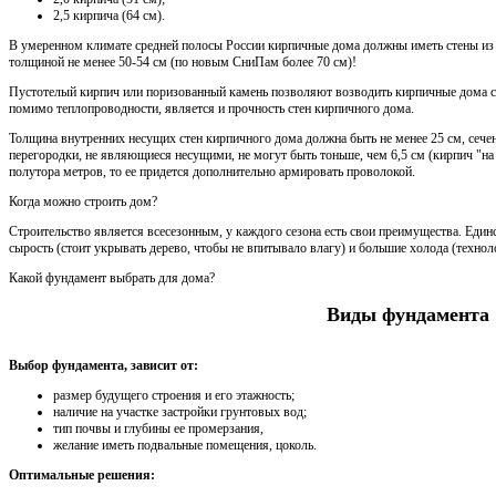
2,5 кирпича (64 см).
В умеренном климате средней полосы России кирпичные дома должны иметь стены из 
толщиной не менее 50-54 см (по новым СниПам более 70 см)!
Пустотелый кирпич или поризованный камень позволяют возводить кирпичные дома 
помимо теплопроводности, является и прочность стен кирпичного дома.
Толщина внутренних несущих стен кирпичного дома должна быть не менее 25 см, сечен
перегородки, не являющиеся несущими, не могут быть тоньше, чем 6,5 см (кирпич "на 
полутора метров, то ее придется дополнительно армировать проволокой.
Когда можно строить дом?
Строительство является всесезонным, у каждого сезона есть свои преимущества. Един
сырость (стоит укрывать дерево, чтобы не впитывало влагу) и большие холода (технол
Какой фундамент выбрать для дома?
Виды фундамента
Выбор фундамента, зависит от:
размер будущего строения и его этажность;
наличие на участке застройки грунтовых вод;
тип почвы и глубины ее промерзания,
желание иметь подвальные помещения, цоколь.
Оптимальные решения: