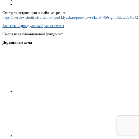
Смотреть встроенную онлайн галерею в:
https://moscow.stroitelstvo-domov-pod-klyuch.ru/proekty/vse/kchd-78#sigProIddf2804f642
Заказать индивидуальный расчет сметы
Сметы на свайно-винтовой фундамент
Деревянные дома