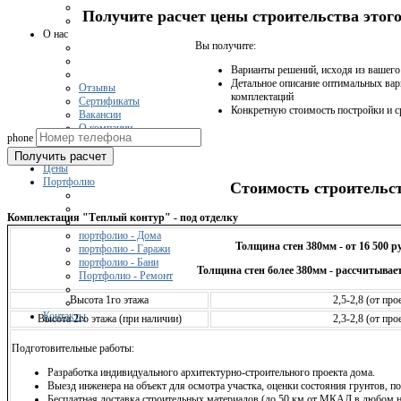
Получите расчет цены строительства это
О нас
Вы получите:
Варианты решений, исходя из вашег
Детальное описание оптимальных вар
Отзывы
комплектаций
Сертификаты
Конкретную стоимость постройки и с
Вакансии
О компании
phone
Получить расчет
Цены
Портфолио
Стоимость строительс
Комплектация "Теплый контур" - под отделку
портфолио - Дома
Толщина стен 380мм - от 16 500 р
портфолио - Гаражи
портфолио - Бани
Толщина стен более 380мм - рассчитывает
Портфолио - Ремонт
Высота 1го этажа
2,5-2,8 (от пр
Контакты
Высота 2го этажа (при наличии)
2,3-2,8 (от пр
Подготовительные работы:
Разработка индивидуального архитектурно-строительного проекта дома.
Выезд инженера на объект для осмотра участка, оценки состояния грунтов, по
Бесплатная доставка строительных материалов (до 50 км от МКАД в любом н