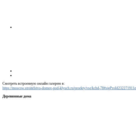
Смотреть встроенную онлайн галерею в:
https://moscow.stroitelstvo-domov-pod-klyuch.ru/proekty/vse/kchd-78#sigProId232271911e
Деревянные дома