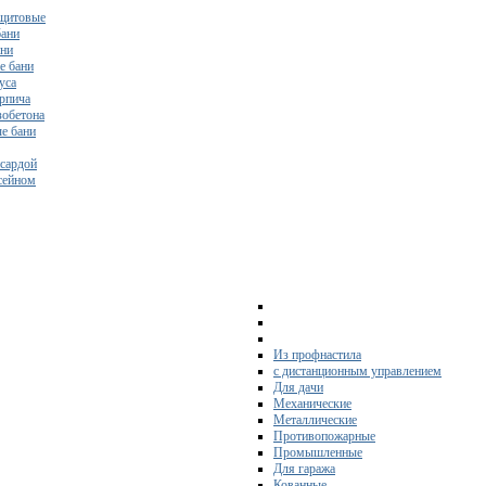
щитовые
бани
ани
е бани
уса
ирпича
зобетона
е бани
нсардой
ссейном
Из профнастила
с дистанционным управлением
Для дачи
Механические
Металлические
Противопожарные
Промышленные
Для гаража
Кованные