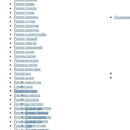
Ремонт ванны
Ремонт туалета
Ремонт кухни
Ремонт комнаты
Распашны
Ремонт студии
Ремонт коттеджа
Ремонт коридора
Ремонт в новостройке
Ремонт гаражей
Ремонт офисов
Ремонт помещений
Ремонт полов
Укладка полов
Демонтаж полов
Покраска полов
Настил ковролина
Теплый пол
Замена полов
Настил линолеума
Стяжка пола
Ремонт/отделка
Шлифовка пола
Циклевка паркета
Ремонт потолков
Подвесные потолки
Ремонт квартиры
Натяжные потолки
Ремонт балкона
Выравнивание потолка
Ремонт ванны
Потолки из гипсокартона
Ремонт туалета
Грунтовка потолка
Ремонт кухни
Ремонт стен
Ремонт комнаты