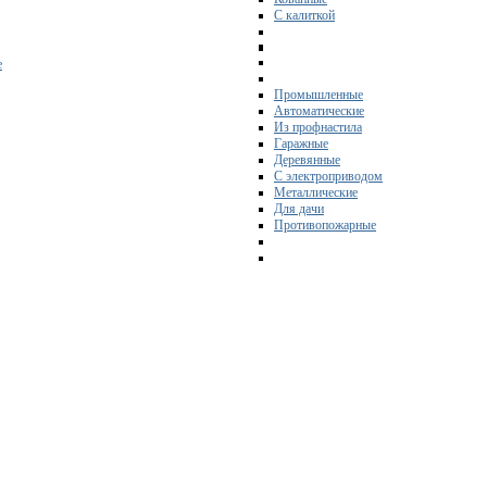
С калиткой
е
Промышленные
Автоматические
Из профнастила
Гаражные
Деревянные
С электроприводом
Металлические
Для дачи
Противопожарные