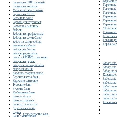
Каркасные
Гаражи из СИП-панелей
Гаражи из 
Гаражи из кирпича
Гаражи из
Металлические гаражи
Гаражи из
Гаражи из ЛСТК
Гаражи из
Бетонные полы
Гаражи из
Гаражи для грузовых
Гаражи из
Гараж на 2 машины
Металличе
Заборы
Гаражи и
Заборы из профнастила
Бетонные 
Заборы из сетки Gitter
Гаражи дл
Забор из сетки рабица
Гараж на 
Кованные заборы
Заборы из бетона
Заборы из кирпича
Заборы
Забор из метал.штакетника
Заборы из дерева
Заборы из
Забор из поликарбоната
Заборы из 
Забор из камня
Забор из с
Кованно-сварной забор
Кованные 
Строительство бань
Заборы из
Каркасно-щитовые
Заборы из
Турецкие бани
Забор из 
Русские бани
Заборы из
Мобильные бани
Забор из 
Бани из бруса
Забор из 
Бани из кирпича
Кованно-с
Бани из газобетона
Деревянные бани
Сауны
Строительство бань
Бани с мансардой