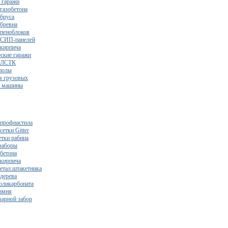
 гаражи
газобетона
 бруса
 бревна
 пеноблоков
 СИП-панелей
 кирпича
ские гаражи
з ЛСТК
полы
я грузовых
2 машины
 профнастила
сетки Gitter
етки рабица
заборы
 бетона
 кирпича
метал.штакетника
 дерева
поликарбоната
камня
варной забор