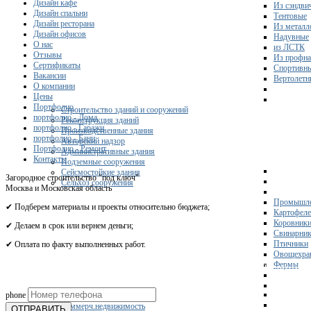
Дизайн кафе
Из сэндви
Дизайн спальни
Тентовые
Дизайн ресторана
Из металл
Дизайн офисов
Надувные
О нас
из ЛСТК
Отзывы
Из профна
Сертификаты
Спортивн
Вакансии
Вертолетн
О компании
Цены
Портфолио
Строительство зданий и сооружений
портфолио - Дома
Реконструкция зданий
портфолио - Гаражи
Производственные здания
портфолио - Бани
Авторский надзор
Портфолио - Ремонт
Административные здания
Контакты
Подземные сооружения
Сейсмостойкие здания
Загородное строительство "под ключ"
Сельхоз сооружения
Москва и Московская область
Промышле
✔ Подберем материалы и проекты относительно бюджета;
Картофел
Коровник
✔ Делаем в срок или вернем деньги;
Свинарни
Птичники
✔ Оплата по факту выполненных работ.
Овощехра
Фермы
Получите 
phone
Склады
Коммерч.недвижимость
ОТПРАВИТЬ