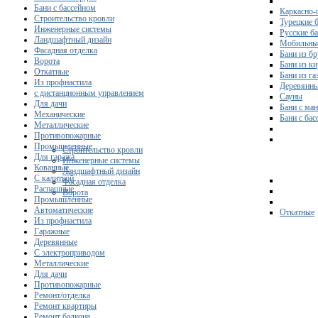
Бани с бассейном
Каркасно-
Строительство кровли
Турецкие 
Инженерные системы
Русские б
Ландшафтный дизайн
Мобильны
Фасадная отделка
Бани из бр
Ворота
Бани из к
Откатные
Бани из га
Из профнастила
Деревянны
с дистанционным управлением
Сауны
Для дачи
Бани с ма
Механические
Бани с ба
Металлические
Противопожарные
Промышленные
Строительство кровли
Для гаража
Инженерные системы
Кованные
Ландшафтный дизайн
С калиткой
Фасадная отделка
Распашные
Ворота
Промышленные
Автоматические
Откатные
Из профнастила
Гаражные
Деревянные
С электроприводом
Металлические
Для дачи
Противопожарные
Ремонт/отделка
Ремонт квартиры
Ремонт балкона