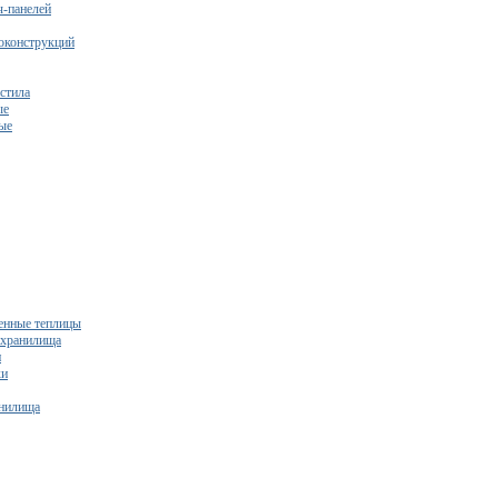
ч-панелей
оконструкций
стила
ые
ые
нные теплицы
ехранилища
и
ки
нилища
бесплатный расчет сметы исходя из вашего бюджета!