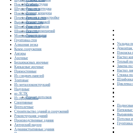
Шумоизоляция стен
Ремонт студии
Поклейка обоев
Ремонт коттеджа
Штукатурка стен
Ремонт коридора
Покраска стен
Ремонт в новостройке
Перепланировка стен
Ремонт гаражей
Выравнивание стен
Ремонт офисов
Штробление стен
Ремонт помещений
Шпаклевка стен
Ремонт полов
Монтаж перегородок
Грунтовка стен
Укладка п
Алмазная резка
Демонтаж 
Комм.сооружения
Покраска 
Ангары
Настил ко
Арочные
Теплый по
Бескаркасных арочные
Замена по
Каркасные арочные
Настил ли
Прямостенные
Стяжка по
Из сэндвич-панелей
Шлифовка
Тентовые
Циклевка 
Из металлоконструкций
Надувные
из ЛСТК
Ремонт потолков
Из профнастила
Спортивные
Подвесные
Вертолетные
Натяжные 
Строительство зданий и сооружений
Выравнива
Реконструкция зданий
Потолки и
Производственные здания
Грунтовка
Авторский надзор
Административные здания