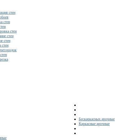
яция стен
обоев
а стен
стен
ровка стен
ние стен
е стен
 стен
регородок
 стен
резка
Бескаркасных арочные
Каркасные арочные
нные