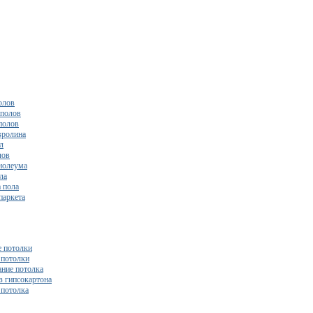
олов
полов
полов
вролина
л
лов
нолеума
ла
 пола
паркета
 потолки
потолки
ние потолка
з гипсокартона
 потолка