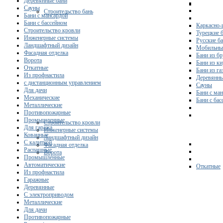
Деревянные бани
Сауны
Строительство бань
Бани с мансардой
Бани с бассейном
Каркасно-
Строительство кровли
Турецкие 
Инженерные системы
Русские б
Ландшафтный дизайн
Мобильны
Фасадная отделка
Бани из бр
Ворота
Бани из к
Откатные
Бани из га
Из профнастила
Деревянны
с дистанционным управлением
Сауны
Для дачи
Бани с ма
Механические
Бани с ба
Металлические
Противопожарные
Промышленные
Строительство кровли
Для гаража
Инженерные системы
Кованные
Ландшафтный дизайн
С калиткой
Фасадная отделка
Распашные
Ворота
Промышленные
Автоматические
Откатные
Из профнастила
Гаражные
Деревянные
С электроприводом
Металлические
Для дачи
Противопожарные