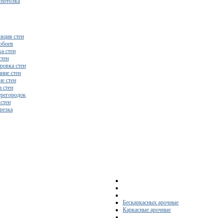
 потолка
яция стен
обоев
а стен
стен
ровка стен
ние стен
е стен
 стен
регородок
 стен
резка
Бескаркасных арочные
Каркасные арочные