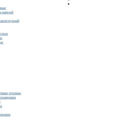
нные
ч-панелей
оконструкций
стила
ые
ые
нные теплицы
ехранилища
и
ки
нилища
бесплатный расчет сметы исходя из вашего бюджета!