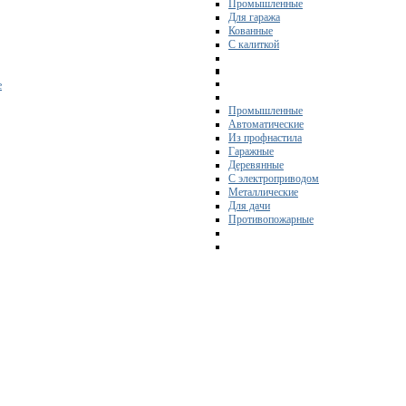
Промышленные
Для гаража
Кованные
С калиткой
е
Промышленные
Автоматические
Из профнастила
Гаражные
Деревянные
С электроприводом
Металлические
Для дачи
Противопожарные