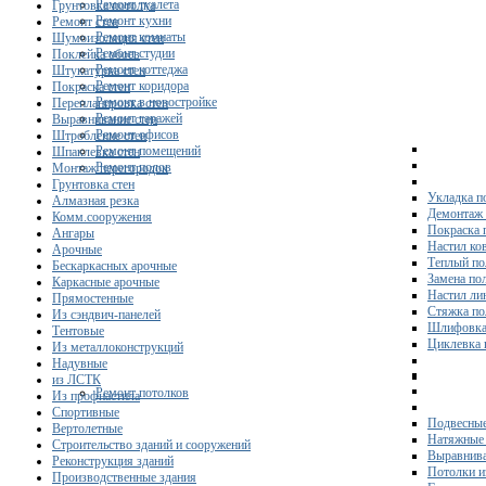
Ремонт туалета
Грунтовка потолка
Ремонт кухни
Ремонт стен
Ремонт комнаты
Шумоизоляция стен
Ремонт студии
Поклейка обоев
Ремонт коттеджа
Штукатурка стен
Ремонт коридора
Покраска стен
Ремонт в новостройке
Перепланировка стен
Ремонт гаражей
Выравнивание стен
Ремонт офисов
Штробление стен
Ремонт помещений
Шпаклевка стен
Ремонт полов
Монтаж перегородок
Грунтовка стен
Укладка п
Алмазная резка
Демонтаж 
Комм.сооружения
Покраска 
Ангары
Настил ко
Арочные
Теплый по
Бескаркасных арочные
Замена по
Каркасные арочные
Настил ли
Прямостенные
Стяжка по
Из сэндвич-панелей
Шлифовка
Тентовые
Циклевка 
Из металлоконструкций
Надувные
из ЛСТК
Ремонт потолков
Из профнастила
Спортивные
Подвесные
Вертолетные
Натяжные 
Строительство зданий и сооружений
Выравнива
Реконструкция зданий
Потолки и
Производственные здания