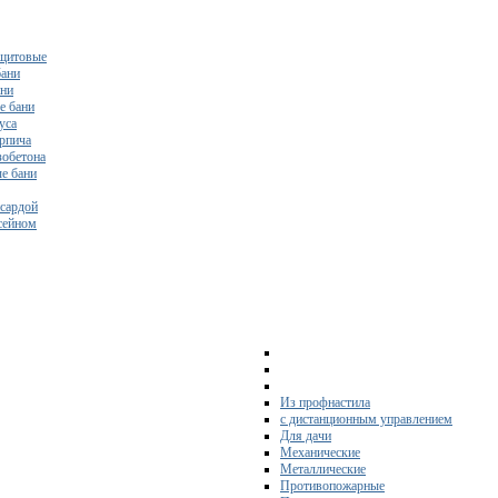
щитовые
бани
ани
е бани
уса
ирпича
зобетона
е бани
нсардой
ссейном
Из профнастила
с дистанционным управлением
Для дачи
Механические
Металлические
Противопожарные