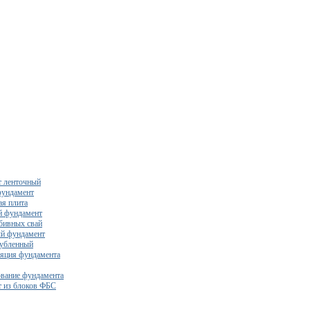
 ленточный
фундамент
я плита
й фундамент
бивных свай
й фундамент
убленный
яция фундамента
вание фундамента
 из блоков ФБС