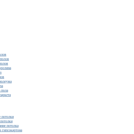
олов
полов
полов
вролина
л
лов
нолеума
ла
 пола
паркета
 потолки
потолки
ние потолка
з гипсокартона