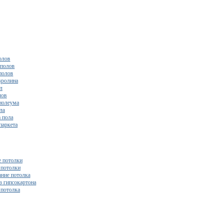
олов
полов
полов
вролина
л
лов
нолеума
ла
 пола
паркета
 потолки
потолки
ние потолка
з гипсокартона
 потолка