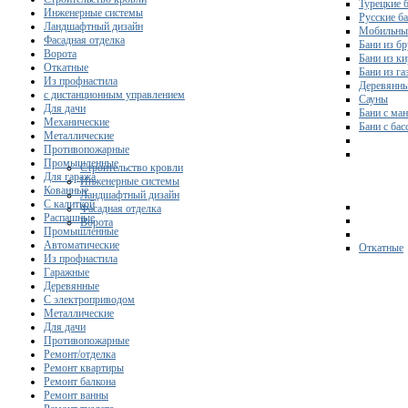
Турецкие 
Инженерные системы
Русские б
Ландшафтный дизайн
Мобильны
Фасадная отделка
Бани из бр
Ворота
Бани из к
Откатные
Бани из га
Из профнастила
Деревянны
с дистанционным управлением
Сауны
Для дачи
Бани с ма
Механические
Бани с ба
Металлические
Противопожарные
Промышленные
Строительство кровли
Для гаража
Инженерные системы
Кованные
Ландшафтный дизайн
С калиткой
Фасадная отделка
Распашные
Ворота
Промышленные
Автоматические
Откатные
Из профнастила
Гаражные
Деревянные
С электроприводом
Металлические
Для дачи
Противопожарные
Ремонт/отделка
Ремонт квартиры
Ремонт балкона
Ремонт ванны