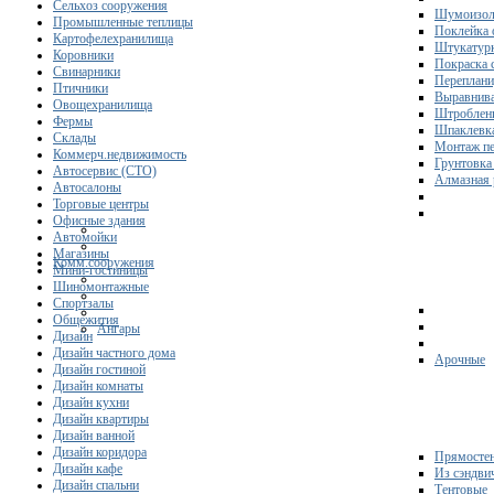
Сельхоз сооружения
Шумоизол
Промышленные теплицы
Поклейка 
Картофелехранилища
Штукатурк
Коровники
Покраска 
Свинарники
Переплани
Птичники
Выравнива
Овощехранилища
Штроблени
Фермы
Шпаклевка
Склады
Монтаж пе
Коммерч.недвижимость
Грунтовка
Автосервис (СТО)
Алмазная 
Автосалоны
Торговые центры
Офисные здания
Автомойки
Магазины
Комм.сооружения
Мини-гостиницы
Шиномонтажные
Спортзалы
Общежития
Ангары
Дизайн
Дизайн частного дома
Арочные
Дизайн гостиной
Дизайн комнаты
Дизайн кухни
Дизайн квартиры
Дизайн ванной
Дизайн коридора
Прямосте
Дизайн кафе
Из сэндви
Дизайн спальни
Тентовые