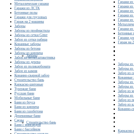
Гаражи из
Металлические гаражи
Гаражи из
Гаражи из ЛСТК
Гаражи из
Бетонные полы
Гаражи из
Гаражи для грузовых
Гаражи из
Гараж на 2 машины
Металличе
Заборы
Гаражи и
Заборы из профнастила
Бетонные 
Заборы из сетки Gitter
Гаражи дл
Забор из сетки рабица
Гараж на 
Кованные заборы
Заборы из бетона
Заборы из кирпича
Заборы
Забор из метал.штакетника
Заборы из дерева
Заборы из
Забор из поликарбоната
Заборы из 
Забор из камня
Забор из с
Кованно-сварной забор
Кованные 
Строительство бань
Заборы из
Каркасно-щитовые
Заборы из
Турецкие бани
Забор из 
Русские бани
Заборы из
Мобильные бани
Забор из 
Бани из бруса
Забор из 
Бани из кирпича
Кованно-с
Бани из газобетона
Деревянные бани
Сауны
Строительство бань
Бани с мансардой
Бани с бассейном
Каркасно-
Строительство кровли