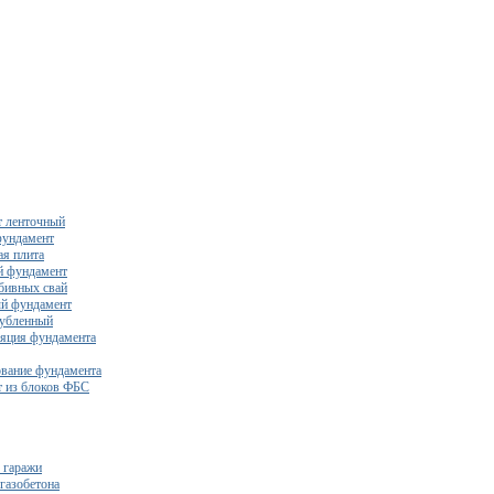
 ленточный
фундамент
я плита
й фундамент
бивных свай
й фундамент
убленный
яция фундамента
вание фундамента
 из блоков ФБС
 гаражи
газобетона