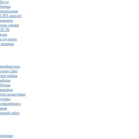
 бруса
 бревна
 пеноблоков
 СИП-панелей
 кирпича
ские гаражи
з ЛСТК
полы
я грузовых
2 машины
 профнастила
сетки Gitter
етки рабица
заборы
 бетона
 кирпича
метал.штакетника
 дерева
поликарбоната
камня
варной забор
щитовые