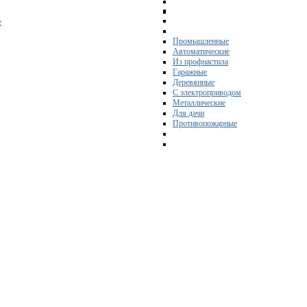
е
Промышленные
Автоматические
Из профнастила
Гаражные
Деревянные
С электроприводом
Металлические
Для дачи
Противопожарные