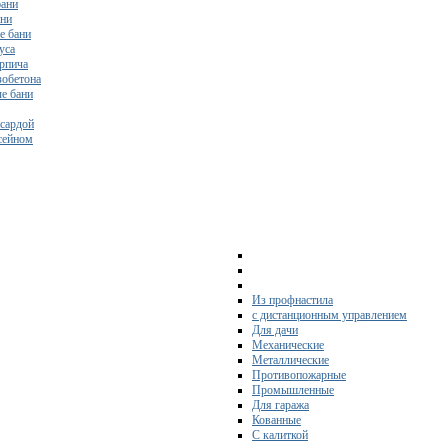
бани
ани
е бани
уса
ирпича
зобетона
е бани
нсардой
ссейном
Из профнастила
с дистанционным управлением
Для дачи
Механические
Металлические
Противопожарные
Промышленные
Для гаража
Кованные
С калиткой