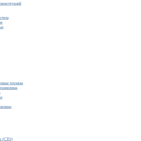
оконструкций
стила
ые
ые
нные теплицы
ехранилища
и
ки
нилища
бесплатный расчет сметы исходя из вашего бюджета!
с (СТО)