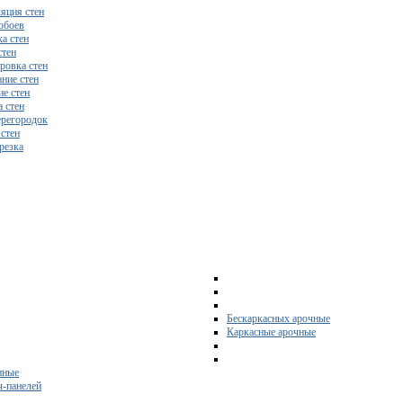
яция стен
обоев
а стен
стен
ровка стен
ние стен
е стен
 стен
регородок
 стен
резка
Бескаркасных арочные
Каркасные арочные
нные
ч-панелей