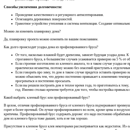
Способы увеличения долговечности:
Проведение качественного и регулярного антисептирования.
Огнезащита деревянных поверхностей.
Грамотное устройство утепления и системы вентиляции. Создание оптимальн
Можно ли изменить планировку дома?
Да, планировку проекта можно изменить по вашим пожеланиям.
Как долго происходит усадка дома из профилированного бруса?
От того, насколько влажной будет древесина, зависит будущая усадка дома. 
строганного бруса, в большинстве случаев усаживается примерно на 5 % от 
Если строение изготовлено из клееного аналога, то в таком случае усадка не
практически незаметна, поэтому можно без опасений приступать к отделочны
Если говорить про зиму, то дом в таком случае придется оставить примерно 
можно объяснить тем, что дерево постепенно привыкает к изменению температ
прогреваться и постепенно просыхать.
Если вы решили построить дом в теплое время года, то приготовьтесь к тому
год. Именно столько времени требуется для того, чтобы постройка привыкла 
Какой выбрать: клееный брус или профилированный брус?
В целом, отличия профилированного бруса от клееного бруса подчеркивают преимуще
горит и более прочный. Он лучше профилированного во всем, кроме цены и воздухо
критичны. Профилированный брус содержать дороже: его надо постоянно обрабатывать
дом из клееного бруса тоже дышит, хоть и не так хорошо.
Присутствие в клееном брусе клея некоторыми рассматривается как недостаток. Из-з