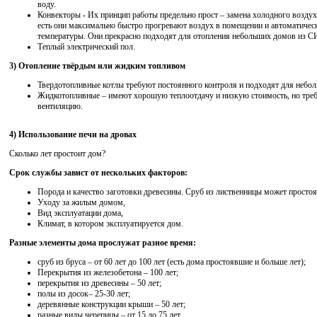
воду.
Конвекторы - Их принцип работы предельно прост – замена холодного воздух
есть они максимально быстро прогревают воздух в помещении и автоматиче
температуры. Они прекрасно подходят для отопления небольших домов из СИ
Теплый электрический пол.
3) Отопление твёрдым или жидким топливом
Твердотопливные котлы требуют постоянного контроля и подходят для небол
Жидкотопливные – имеют хорошую теплоотдачу и низкую стоимость, но тре
вентиляцию.
4) Использование печи на дровах
Сколько лет простоит дом?
Срок службы завист от нескольких факторов:
Порода и качество заготовки древесины. Сруб из лиственницы может простоя
Уходу за жилым домом,
Вид эксплуатации дома,
Климат, в котором эксплуатируется дом.
Разные элементы дома прослужат разное время:
сруб из бруса – от 60 лет до 100 лет (есть дома простоявшие и больше лет);
Перекрытия из железобетона – 100 лет;
перекрытия из древесины – 50 лет;
полы из досок– 25-30 лет;
деревянные конструкции крыши – 50 лет;
разные виды черепицы – от 15 до 75 лет.