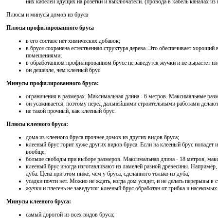
них кабелей идущих на розетки и выключатели. (провода в кабель каналах из
Плюсы и минусы домов из бруса
Плюсы профилированного бруса
в его составе нет химических добавок;
в брусе сохранена естественная структура дерева. Это обеспечивает хороши
помещениями;
в обработанном профилированном брусе не заведутся жучки и не вырастет пл
он дешевле, чем клееный брус.
Минусы профилированного бруса:
ограничения в размерах. Максимальная длина - 6 метров. Максимальные раз
он усаживается, поэтому перед дальнейшими строительными работами делают
не такой прочный, как клееный брус.
Плюсы клееного бруса:
дома из клееного бруса прочнее домов из других видов бруса;
клееный брус горит хуже других видов бруса. Если на клееный брус попадет и
вообще;
больше свободы при выборе размеров. Максимальная длина - 18 метров, мак
клееный брус иногда изготавливают из ламелей разной древесины. Например, 
дуба. Цена при этом ниже, чем у бруса, сделанного только из дуба;
усадки почти нет. Можно не ждать, когда дом усядет, и не делать перерывы в с
жучки и плесень не заведутся: клееный брус обработан от грибка и насекомых
Минусы клееного бруса:
самый дорогой из всех видов бруса;