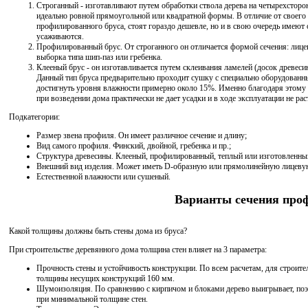
Строганный - изготавливают путем обработки ствола дерева на четырехсторон
идеально ровной прямоугольной или квадратной формы. В отличие от своего 
профилированного бруса, стоят гораздо дешевле, но и в свою очередь имеют
усаживаются.
Профилированный брус. От строганного он отличается формой сечения: лицевы
выборка типа шип-паз или гребенка.
Клееный брус - он изготавливается путем склеивания ламелей (досок древес
Данный тип бруса предварительно проходит сушку с специально оборудованны
достигнуть уровня влажности примерно около 15%. Именно благодаря этому
при возведении дома практически не дает усадки и в ходе эксплуатации не рас
Подкатегории:
Размер звена профиля. Он имеет различное сечение и длину;
Вид самого профиля. Финский, двойной, гребенка и пр.;
Структура древесины. Клееный, профилированный, теплый или изготовленный
Внешний вид изделия. Может иметь D-образную или прямолинейную лицеву
Естественной влажности или сушеный.
Варианты сечения про
Какой толщины должны быть стены дома из бруса?
При строительстве деревянного дома толщина стен влияет на 3 параметра:
Прочность стены и устойчивость конструкции. По всем расчетам, для строите
толщины несущих конструкций 160 мм.
Шумоизоляция. По сравнению с кирпичом и блоками дерево выигрывает, по
при минимальной толщине стен.