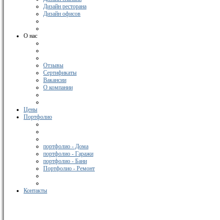
Дизайн ресторана
Дизайн офисов
О нас
Отзывы
Сертификаты
Вакансии
О компании
Цены
Портфолио
портфолио - Дома
портфолио - Гаражи
портфолио - Бани
Портфолио - Ремонт
Контакты