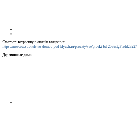
Смотреть встроенную онлайн галерею в:
https://moscow.stroitelstvo-domov-pod-klyuch.ru/proekty/vse/proekt-bd-258#sigProId2322
Деревянные дома