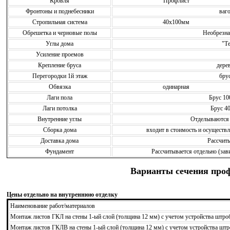
Кровля
Профлист
Фронтоны и поднебесники
ваго
Стропильная система
40х100мм
Обрешетка и черновые полы
Необрезн
Углы дома
"Т
Усиление проемов
Крепление бруса
дере
Перегородки 1й этаж
бру
Обвязка
одинарная
Лаги пола
Брус 10
Лаги потолка
Брус 40
Внутренние углы
Отделываются
Сборка дома
входит в стоимость и осущест
Доставка дома
Рассчиты
Фундамент
Рассчитывается отдельно (зави
Варианты сечения про
Цены отдельно на внутреннюю отделку
Наименование работ/материалов
Монтаж листов ГКЛ на стены 1-ый слой (толщина 12 мм) с учетом устройства штро
Монтаж листов ГКЛВ на стены 1-ый слой (толщина 12 мм) с учетом устройства штр