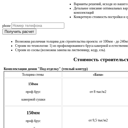
Варианты решений, исходя из вашег
Детальное описание оптимальных вар
комплектаций
Конкретную стоимость постройки и с
phone
Получить расчет
Возможна различная толщина для строительства проекта: от 100мм - до 240мм
Строим по технологии: 1) из профилированного бруса камерной и естественн
Строим из сосны (возможна замена на лиственницу, кедр, ель).
Стоимость строительс
Комплектации домов "Под отделку" (теплый контур)
Толщина стены
«База»
150мм
проф.брус
от 8 тыс/м2
камерной сушки
150мм
от 9,5 тыс/м2
проф.брус