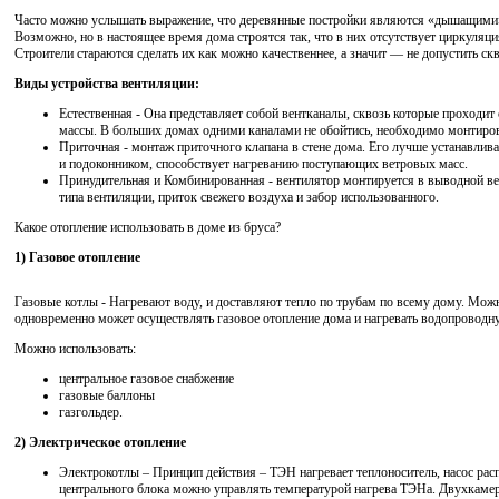
Часто можно услышать выражение, что деревянные постройки являются «дышащими»,
Возможно, но в настоящее время дома строятся так, что в них отсутствует циркуляц
Строители стараются сделать их как можно качественнее, а значит — не допустить ск
Виды устройства вентиляции:
Естественная - Она представляет собой вентканалы, сквозь которые проходи
массы. В больших домах одними каналами не обойтись, необходимо монтиров
Приточная - монтаж приточного клапана в стене дома. Его лучше устанавлив
и подоконником, способствует нагреванию поступающих ветровых масс.
Принудительная и Комбинированная - вентилятор монтируется в выводной в
типа вентиляции, приток свежего воздуха и забор использованного.
Какое отопление использовать в доме из бруса?
1) Газовое отопление
Газовые котлы - Нагревают воду, и доставляют тепло по трубам по всему дому. Мож
одновременно может осуществлять газовое отопление дома и нагревать водопроводн
Можно использовать:
центральное газовое снабжение
газовые баллоны
газгольдер.
2) Электрическое отопление
Электрокотлы – Принцип действия – ТЭН нагревает теплоноситель, насос расп
центрального блока можно управлять температурой нагрева ТЭНа. Двухкамер