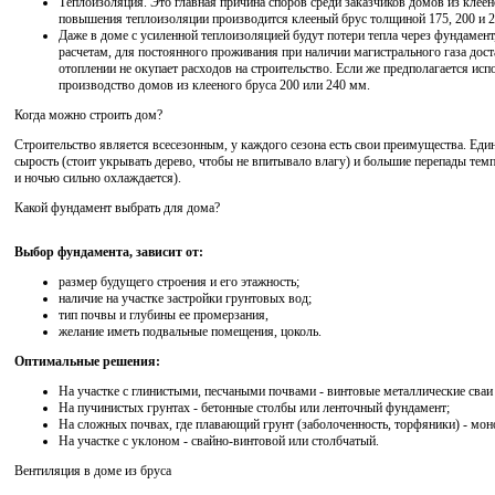
Теплоизоляция. Это главная причина споров среди заказчиков домов из клеен
повышения теплоизоляции производится клееный брус толщиной 175, 200 и 
Даже в доме с усиленной теплоизоляцией будут потери тепла через фундамен
расчетам, для постоянного проживания при наличии магистрального газа дос
отоплении не окупает расходов на строительство. Если же предполагается исп
производство домов из клееного бруса 200 или 240 мм.
Когда можно строить дом?
Строительство является всесезонным, у каждого сезона есть свои преимущества. Еди
сырость (стоит укрывать дерево, чтобы не впитывало влагу) и большие перепады темп
и ночью сильно охлаждается).
Какой фундамент выбрать для дома?
Выбор фундамента, зависит от:
размер будущего строения и его этажность;
наличие на участке застройки грунтовых вод;
тип почвы и глубины ее промерзания,
желание иметь подвальные помещения, цоколь.
Оптимальные решения:
На участке с глинистыми, песчаными почвами - винтовые металлические сваи
На пучинистых грунтах - бетонные столбы или ленточный фундамент;
На сложных почвах, где плавающий грунт (заболоченность, торфяники) - мо
На участке с уклоном - свайно-винтовой или столбчатый.
Вентиляция в доме из бруса