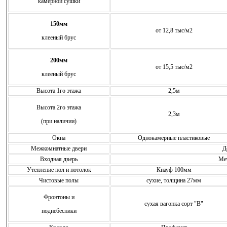
камерной сушки
150мм
от 12,8 тыс/м2
клееный брус
200мм
от 15,5 тыс/м2
клееный брус
Высота 1го этажа
2,5м
Высота 2го этажа
2,3м
(при наличии)
Окна
Однокамерные пластиковые
Межкомнатные двери
Д
Входная дверь
Ме
Утепление пол и потолок
Кнауф 100мм
Чистовые полы
сухие, толщина 27мм
Фронтоны и
сухая вагонка сорт "В"
поднебесники