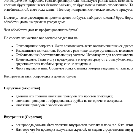
это возражение подробнее. Разные производители используют разные клеи. Безопасный
клееном брусе применяется безопасный клей, то брус можно считать экологичным. 
огнебиозащитой, а это тоже химия. Поэтому испарения химических веществ присутст
Поэтому, часто рассматривая проекты домов из бруса, выбирают клееный брус. Дорож
обработки дома, на времени усадки дома.
Чем обработать дом из профилированного бруса?
По своему назначению все составы разделяют на:
Огнезащитные покрытия. Дают возможность легко воспламеняющейся древеси
Биозащитные антисептики. Борются с развитием микро организмов, плесенью
Отбеливающие (восстанавливающие) составы. Используют для восстановлени
Комплексные. Такие могут предохранять материал сразу от 2-3 пагубных возд
средства от всех проблем сразу, еще не придумано.
Лаки защитного типа. Образуют тонкую пленку которая защищает от влаги, с
Как провести электропроводку в доме из бруса?
Наружная (открытая)
двойная или тройная изоляция проводов при простой прокладке;
изоляция проводов в гофрированных трубах из негорючего материала;
изоляция проводов в кабель-каналах.
Внутренняя (Скрытая)
все провода должны быть уложены внутри стен, потолка и пола, т.е. быть не
Для того что бы проводка получилась скрытой, на стадии строительства, вну