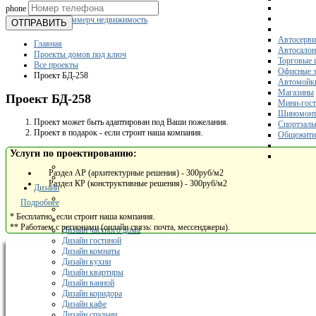
phone
Склады
Коммерч.недвижимость
ОТПРАВИТЬ
Автосерви
Главная
Автосало
Проекты домов под ключ
Торговые 
Все проекты
Офисные з
Проект БД-258
Автомойк
Магазины
Проект БД-258
Мини-гос
Шиномонт
Проект может быть адаптирован под Ваши пожелания.
Спортзал
Проект в подарок - если строит наша компания.
Общежити
Услуги по проектированию:
Раздел АР (архитектурные решения) - 300руб/м2
Раздел КР (конструктивные решения) - 300руб/м2
Дизайн
Подробнее
* Бесплатно, если строит наша компания.
** Работаем с регионами (онлайн связь: почта, мессенджеры).
Дизайн частного дома
Дизайн гостиной
Дизайн комнаты
Дизайн кухни
Дизайн квартиры
Дизайн ванной
Дизайн коридора
Дизайн кафе
Дизайн спальни