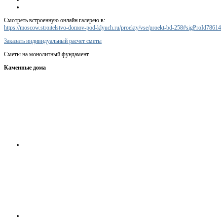
Смотреть встроенную онлайн галерею в:
https://moscow.stroitelstvo-domov-pod-klyuch.ru/proekty/vse/proekt-bd-258#sigProId7861
Заказать индивидуальный расчет сметы
Сметы на монолитный фундамент
Каменные дома