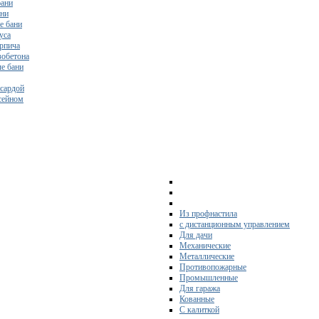
бани
ани
е бани
уса
ирпича
зобетона
е бани
нсардой
ссейном
Из профнастила
с дистанционным управлением
Для дачи
Механические
Металлические
Противопожарные
Промышленные
Для гаража
Кованные
С калиткой