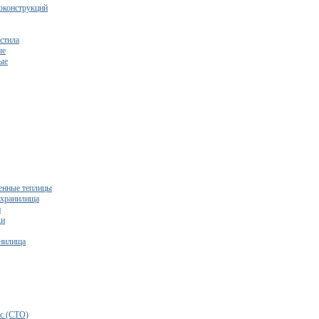
оконструкций
стила
ые
ые
нные теплицы
ехранилища
и
ки
нилища
бесплатный расчет сметы исходя из вашего бюджета!
с (СТО)