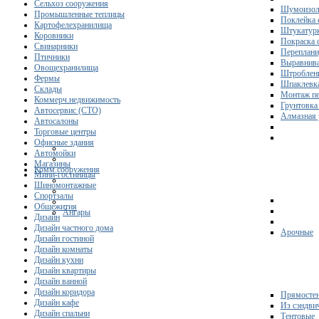
Сельхоз сооружения
Шумоизол
Промышленные теплицы
Поклейка 
Картофелехранилища
Штукатурк
Коровники
Покраска 
Свинарники
Переплани
Птичники
Выравнива
Овощехранилища
Штроблени
Фермы
Шпаклевка
Склады
Монтаж пе
Коммерч.недвижимость
Грунтовка
Автосервис (СТО)
Алмазная 
Автосалоны
Торговые центры
Офисные здания
Автомойки
Магазины
Комм.сооружения
Мини-гостиницы
Шиномонтажные
Спортзалы
Общежития
Ангары
Дизайн
Дизайн частного дома
Арочные
Дизайн гостиной
Дизайн комнаты
Дизайн кухни
Дизайн квартиры
Дизайн ванной
Дизайн коридора
Прямосте
Дизайн кафе
Из сэндви
Дизайн спальни
Тентовые