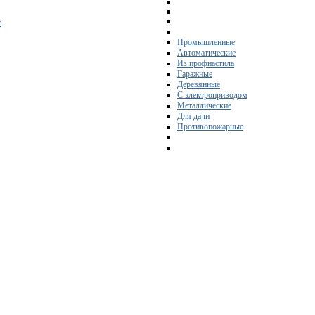
е
Промышленные
Автоматические
Из профнастила
Гаражные
Деревянные
С электроприводом
Металлические
Для дачи
Противопожарные