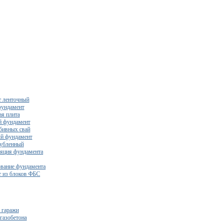
 ленточный
фундамент
я плита
й фундамент
бивных свай
й фундамент
убленный
яция фундамента
вание фундамента
 из блоков ФБС
 гаражи
газобетона