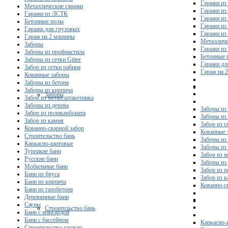
Гаражи из
Металлические гаражи
Гаражи из
Гаражи из ЛСТК
Гаражи из
Бетонные полы
Гаражи из
Гаражи для грузовых
Гаражи из
Гараж на 2 машины
Металличе
Заборы
Гаражи и
Заборы из профнастила
Бетонные 
Заборы из сетки Gitter
Гаражи дл
Забор из сетки рабица
Гараж на 
Кованные заборы
Заборы из бетона
Заборы из кирпича
Заборы
Забор из метал.штакетника
Заборы из дерева
Заборы из
Забор из поликарбоната
Заборы из 
Забор из камня
Забор из с
Кованно-сварной забор
Кованные 
Строительство бань
Заборы из
Каркасно-щитовые
Заборы из
Турецкие бани
Забор из 
Русские бани
Заборы из
Мобильные бани
Забор из 
Бани из бруса
Забор из 
Бани из кирпича
Кованно-с
Бани из газобетона
Деревянные бани
Сауны
Строительство бань
Бани с мансардой
Бани с бассейном
Каркасно-
Строительство кровли