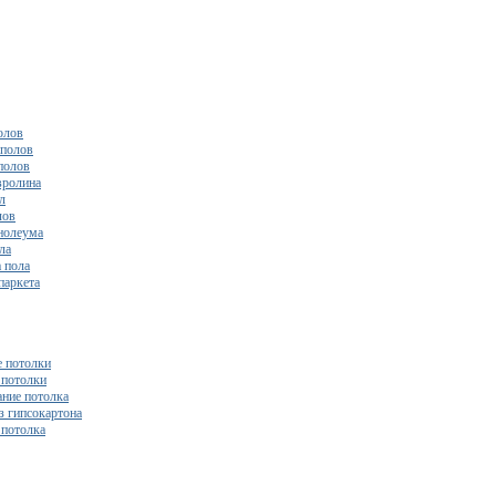
олов
полов
полов
вролина
л
лов
нолеума
ла
 пола
паркета
 потолки
потолки
ние потолка
з гипсокартона
 потолка