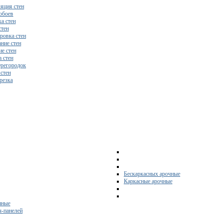
яция стен
обоев
а стен
стен
ровка стен
ние стен
е стен
 стен
регородок
 стен
резка
Бескаркасных арочные
Каркасные арочные
нные
ч-панелей