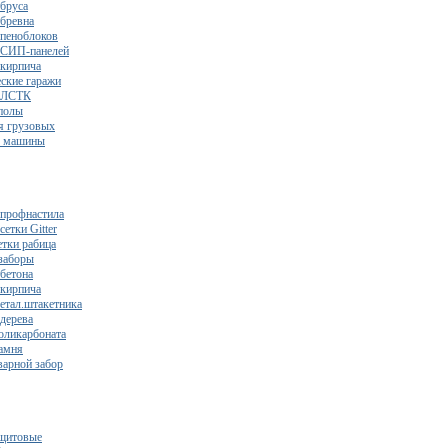
 бруса
 бревна
 пеноблоков
 СИП-панелей
 кирпича
ские гаражи
з ЛСТК
полы
я грузовых
2 машины
 профнастила
сетки Gitter
етки рабица
заборы
 бетона
 кирпича
метал.штакетника
 дерева
поликарбоната
камня
варной забор
щитовые