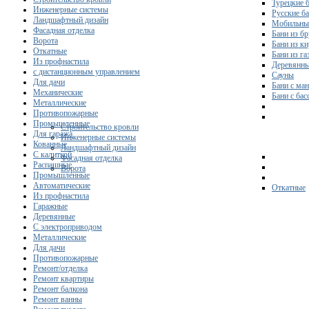
Турецкие 
Инженерные системы
Русские б
Ландшафтный дизайн
Мобильны
Фасадная отделка
Бани из бр
Ворота
Бани из к
Откатные
Бани из га
Из профнастила
Деревянны
с дистанционным управлением
Сауны
Для дачи
Бани с ма
Механические
Бани с ба
Металлические
Противопожарные
Промышленные
Строительство кровли
Для гаража
Инженерные системы
Кованные
Ландшафтный дизайн
С калиткой
Фасадная отделка
Распашные
Ворота
Промышленные
Автоматические
Откатные
Из профнастила
Гаражные
Деревянные
С электроприводом
Металлические
Для дачи
Противопожарные
Ремонт/отделка
Ремонт квартиры
Ремонт балкона
Ремонт ванны