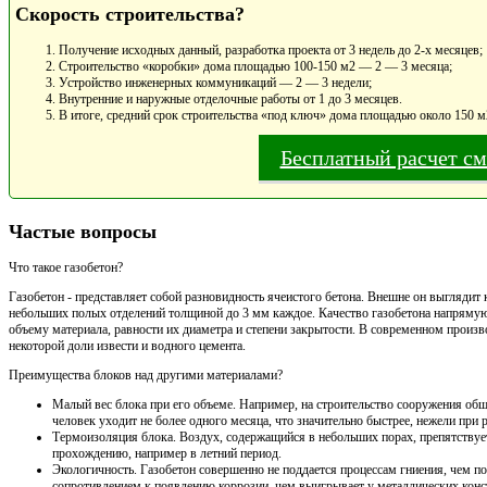
Скорость строительства?
Получение исходных данный, разработка проекта от 3 недель до 2-х месяцев;
Строительство «коробки» дома площадью 100-150 м2 — 2 — 3 месяца;
Устройство инженерных коммуникаций — 2 — 3 недели;
Внутренние и наружные отделочные работы от 1 до 3 месяцев.
В итоге, средний срок строительства «под ключ» дома площадью около 150 м
Бесплатный расчет с
Частые вопросы
Что такое газобетон?
Газобетон - представляет собой разновидность ячеистого бетона. Внешне он выглядит 
небольших полых отделений толщиной до 3 мм каждое. Качество газобетона напрямую
объему материала, равности их диаметра и степени закрытости. В современном произво
некоторой доли извести и водного цемента.
Преимущества блоков над другими материалами?
Малый вес блока при его объеме. Например, на строительство сооружения общ
человек уходит не более одного месяца, что значительно быстрее, нежели при
Термоизоляция блока. Воздух, содержащийся в небольших порах, препятствует
прохождению, например в летний период.
Экологичность. Газобетон совершенно не поддается процессам гниения, чем по
сопротивлением к появлению коррозии, чем выигрывает у металлических конс