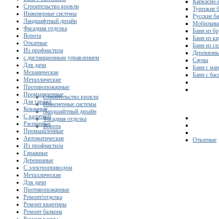
Каркасно-
Строительство кровли
Турецкие 
Инженерные системы
Русские б
Ландшафтный дизайн
Мобильны
Фасадная отделка
Бани из бр
Ворота
Бани из к
Откатные
Бани из га
Из профнастила
Деревянны
с дистанционным управлением
Сауны
Для дачи
Бани с ма
Механические
Бани с ба
Металлические
Противопожарные
Промышленные
Строительство кровли
Для гаража
Инженерные системы
Кованные
Ландшафтный дизайн
С калиткой
Фасадная отделка
Распашные
Ворота
Промышленные
Автоматические
Откатные
Из профнастила
Гаражные
Деревянные
С электроприводом
Металлические
Для дачи
Противопожарные
Ремонт/отделка
Ремонт квартиры
Ремонт балкона