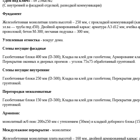
«Дом под ключ»
- от 23тыс/м2
(С внутренней и фасадной отделкой, разводкой коммуникации)
Фундамент
Железобетонная монолитная плита высотой – 250 мм, с прокладкой коммуникаций (кан
эл.ва — труба пнд d50). Двойной армированный каркас: арматура A3 d12 мм; ячейка 
проволокой; бетон М-300; песчаная подушка – 300 мм;
Утепленная отмостка
- вокруг дома.
Стены несущие фасадные
Газобетонные блоки 400 мм (D-500); Кладка на клей для газобетона; Армирование кла
Перекрытия оконных и дверных проемов – уголок 75х75 обработанный грунтовкой.
Стены несущие внутренние
Газобетонные блоки 250 мм (D-500); Кладка на клей для газобетона; Перекрытия две
грунтовкой.
Перегородки межкомнатные
Газобетонные блоки 150 мм (D-500); Кладка на клей для газобетона; Перекрытия две
грунтовкой.
Армопояс
монолитный ж/б пояс 200х250 мм с утеплением (50мм) и кладкой доборного блока (1
Междуэтажное перекрытие
- монолитное
Железобетонная монолитная плита высотой – 160 мм, двойной армированный каркас: 