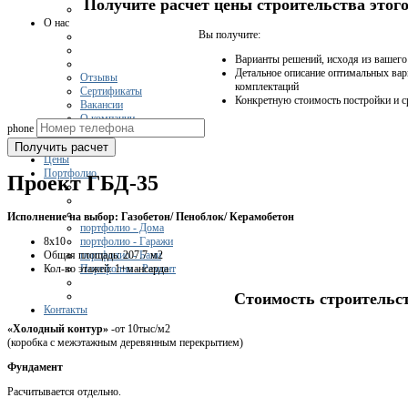
Получите расчет цены строительства это
О нас
Вы получите:
Варианты решений, исходя из вашег
Детальное описание оптимальных вар
Отзывы
комплектаций
Сертификаты
Конкретную стоимость постройки и с
Вакансии
О компании
phone
Получить расчет
Цены
Портфолио
Проект ГБД-35
Исполнение на выбор: Газобетон/ Пеноблок/ Керамобетон
портфолио - Дома
8х10
портфолио - Гаражи
Общая площадь: 207.7 м2
портфолио - Бани
Кол-во этажей: 1+мансарда
Портфолио - Ремонт
Стоимость строительс
Контакты
«Холодный контур»
-от 10тыс/м2
(коробка с межэтажным деревянным перекрытием)
Фундамент
Расчитывается отдельно.