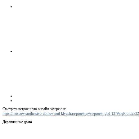
Смотреть встроенную онлайн галерею в:
https://moscow.stroitelstvo-domov-pod-klyuch.ru/proekty/vse/proekt-gbd-127#sigProId232
Деревянные дома