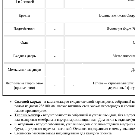
1 и 2 этажей
Кровля
Волнистые листы Ондул
Поднебесники
-
Имитация бруса 2
Окна
-
О
Входная дверь
-
Металлическая
Межкомнатные двери
-
-
Де
Лестница на второй этаж
Тетива — строганный брус
-
-
(при наличии)
деревянный фигу
Силовой каркас
- в комплектацию входит силовой каркас дома, собранный 
полом из доски 25*100 мм, каркас внешних стен, каркас перегородок и кровля
нашем производстве.
Теплый контур
- входит полностью собранный и утепленный дом, без внутре
влагозащитная мембрана, а внутри пароизоляционная. Дом готов к отделке (м
С отделкой
- входит собранный, утепленный дом с полной отделкой внутри и
бруса, внутренняя отделка - вагонкой. Осталось определиться с коммуникация
Стоимость рассчитываться индивидуально для каждого проекта.