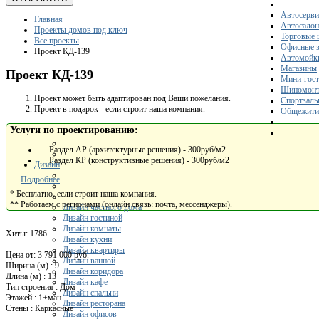
Автосерви
Главная
Автосало
Проекты домов под ключ
Торговые 
Все проекты
Офисные з
Проект КД-139
Автомойк
Магазины
Проект КД-139
Мини-гос
Шиномонт
Проект может быть адаптирован под Ваши пожелания.
Спортзал
Проект в подарок - если строит наша компания.
Общежити
Услуги по проектированию:
Раздел АР (архитектурные решения) - 300руб/м2
Раздел КР (конструктивные решения) - 300руб/м2
Дизайн
Подробнее
* Бесплатно, если строит наша компания.
** Работаем с регионами (онлайн связь: почта, мессенджеры).
Дизайн частного дома
Дизайн гостиной
Дизайн комнаты
Хиты:
1786
Дизайн кухни
Дизайн квартиры
Цена от:
3 791 000 руб.
Дизайн ванной
Ширина (м)
:
9
Дизайн коридора
Длина (м)
:
13
Дизайн кафе
Тип строения
:
Дом
Дизайн спальни
Этажей
:
1+ман.
Дизайн ресторана
Стены
:
Каркасные
Дизайн офисов