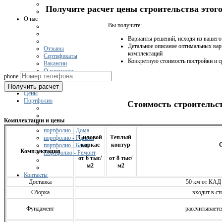
Получите расчет цены строительства это
О нас
Вы получите:
Варианты решений, исходя из вашег
Детальное описание оптимальных вар
Отзывы
комплектаций
Сертификаты
Конкретную стоимость постройки и с
Вакансии
О компании
phone
Получить расчет
Цены
Портфолио
Стоимость строительс
Комплектации и цены
портфолио - Дома
Силовой
Теплый
портфолио - Гаражи
каркас
контур
С
портфолио - Бани
Комплектация
Портфолио - Ремонт
от 6 тыс/
от 8 тыс/
м2
м2
Контакты
Доставка
50 км от КАД
Сборка
входит в ст
Фундамент
расcчитываетс