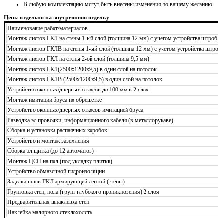
В любую комплектацию могут быть внесены изменения по вашему желанию.
Цены отдельно на внутреннюю отделку
Наименование работ/материалов
Монтаж листов ГКЛ на стены 1-ый слой (толщина 12 мм) с учетом устройства штроб
Монтаж листов ГКЛВ на стены 1-ый слой (толщина 12 мм) с учетом устройства штро
Монтаж листов ГКЛ на стены 2-ой слой (толщина 9,5 мм)
Монтаж листов ГКЛ(2500х1200х9,5) в один слой на потолок
Монтаж листов ГКЛВ (2500х1200х9,5) в один слой на потолок
Устройство оконных/дверных откосов до 100 мм в 2 слоя
Монтаж имитации бруса по обрешетке
Устройство оконных/дверных откосов имитацией бруса
Разводка эл.проводки, информационного кабеля (в металлорукаве)
Сборка и установка распаячных коробок
Устройство и монтаж заземления
Сборка эл.щитка (до 12 автоматов)
Монтаж ЦСП на пол (под укладку плитки)
Устройство обмазочной гидроизоляции
Заделка швов ГКЛ армирующей лентой (стены)
Грунтовка стен, пола (грунт глубокого проникновения) 2 слоя
Предварительная шпаклевка стен
Наклейка малярного стеклохолста