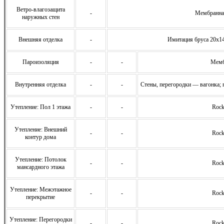
Ветро-влагозащита
-
Мембранна
наружных стен
Внешняя отделка
-
Имитация бруса 20х14
Пароизоляция
-
-
Мемб
Внутренняя отделка
-
-
Стены, перегородки — вагонка; 
Утепление: Пол 1 этажа
-
-
Rock
Утепление: Внешний
-
-
Rock
контур дома
Утепление: Потолок
-
-
Rock
мансардного этажа
Утепление: Межэтажное
-
-
Rock
перекрытие
Утепление: Перегородки
-
-
Rock