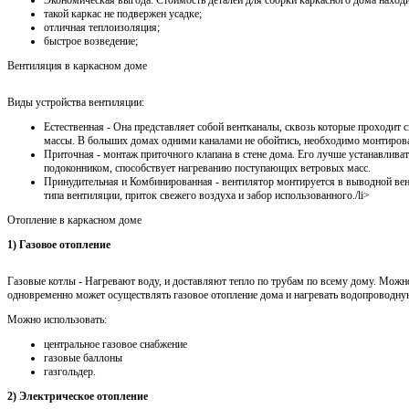
Экономическая выгода. Стоимость деталей для сборки каркасного дома наход
такой каркас не подвержен усадке;
отличная теплоизоляция;
быстрое возведение;
Вентиляция в каркасном доме
Виды устройства вентиляции:
Естественная - Она представляет собой вентканалы, сквозь которые проходит
массы. В больших домах одними каналами не обойтись, необходимо монтирова
Приточная - монтаж приточного клапана в стене дома. Его лучше устанавлива
подоконником, способствует нагреванию поступающих ветровых масс.
Принудительная и Комбинированная - вентилятор монтируется в выводной ве
типа вентиляции, приток свежего воздуха и забор использованного./li>
Отопление в каркасном доме
1) Газовое отопление
Газовые котлы - Нагревают воду, и доставляют тепло по трубам по всему дому. Можн
одновременно может осуществлять газовое отопление дома и нагревать водопроводну
Можно использовать:
центральное газовое снабжение
газовые баллоны
газгольдер.
2) Электрическое отопление