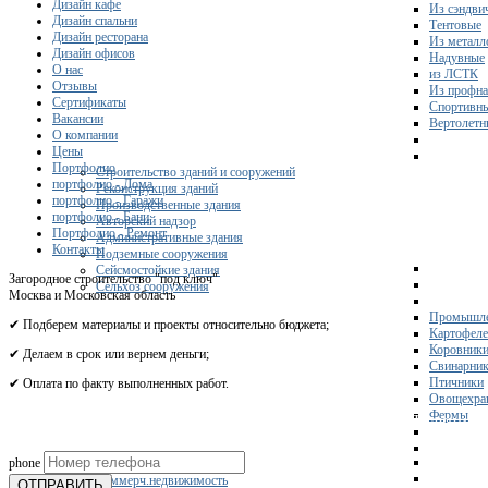
Дизайн кафе
Из сэндви
Дизайн спальни
Тентовые
Дизайн ресторана
Из металл
Дизайн офисов
Надувные
О нас
из ЛСТК
Отзывы
Из профна
Сертификаты
Спортивн
Вакансии
Вертолетн
О компании
Цены
Портфолио
Строительство зданий и сооружений
портфолио - Дома
Реконструкция зданий
портфолио - Гаражи
Производственные здания
портфолио - Бани
Авторский надзор
Портфолио - Ремонт
Административные здания
Контакты
Подземные сооружения
Сейсмостойкие здания
Загородное строительство "под ключ"
Сельхоз сооружения
Москва и Московская область
Промышле
✔ Подберем материалы и проекты относительно бюджета;
Картофел
Коровник
✔ Делаем в срок или вернем деньги;
Свинарни
Птичники
✔ Оплата по факту выполненных работ.
Овощехра
Фермы
Получите 
phone
Склады
Коммерч.недвижимость
ОТПРАВИТЬ