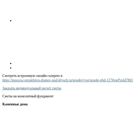
Смотреть встроенную онлайн галерею в:
https://moscow.stroitelstvo-domov-pod-klyuch.ru/proekty/vse/proekt-gbd-127#sigProId786
Заказать индивидуальный расчет сметы
Сметы на монолитный фундамент
Каменные дома