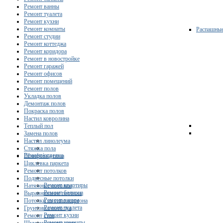
Ремонт ванны
Ремонт туалета
Ремонт кухни
Ремонт комнаты
Распашны
Ремонт студии
Ремонт коттеджа
Ремонт коридора
Ремонт в новостройке
Ремонт гаражей
Ремонт офисов
Ремонт помещений
Ремонт полов
Укладка полов
Демонтаж полов
Покраска полов
Настил ковролина
Теплый пол
Замена полов
Настил линолеума
Стяжка пола
Ремонт/отделка
Шлифовка пола
Циклевка паркета
Ремонт потолков
Подвесные потолки
Ремонт квартиры
Натяжные потолки
Ремонт балкона
Выравнивание потолка
Ремонт ванны
Потолки из гипсокартона
Ремонт туалета
Грунтовка потолка
Ремонт кухни
Ремонт стен
Ремонт комнаты