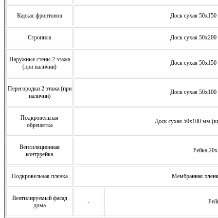
Каркас фронтонов
Доск сухая 50х150 
Стропила
Доск сухая 50х200 
Наружные стены 2 этажа
Доск сухая 50х150 
(при наличии)
Перегородки 2 этажа (при
Доск сухая 50х100 
наличии)
Подкровельная
Доск сухая 50х100 мм (ша
обрешетка
Вентиляционная
Рейка 20
контррейка
Подкровельная пленка
Мембранная плен
Вентилируемый фасад
-
Рей
дома