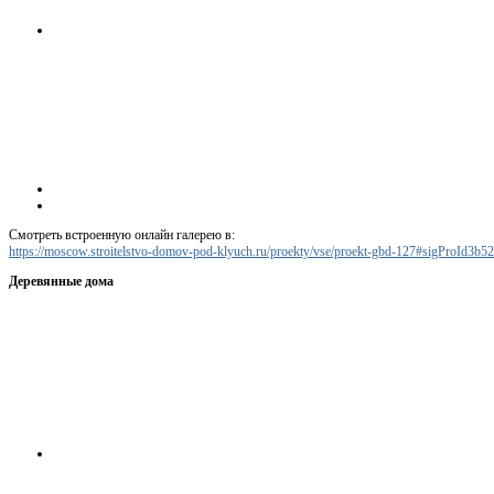
Смотреть встроенную онлайн галерею в:
https://moscow.stroitelstvo-domov-pod-klyuch.ru/proekty/vse/proekt-gbd-127#sigProId3b
Деревянные дома