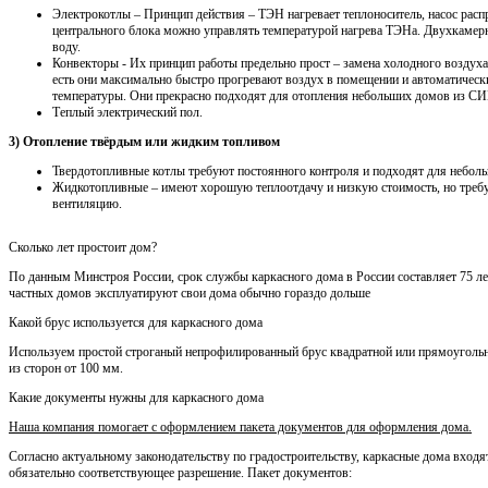
Электрокотлы – Принцип действия – ТЭН нагревает теплоноситель, насос распр
центрального блока можно управлять температурой нагрева ТЭНа. Двухкамерн
воду.
Конвекторы - Их принцип работы предельно прост – замена холодного воздуха
есть они максимально быстро прогревают воздух в помещении и автоматичес
температуры. Они прекрасно подходят для отопления небольших домов из СИП
Теплый электрический пол.
3) Отопление твёрдым или жидким топливом
Твердотопливные котлы требуют постоянного контроля и подходят для неболь
Жидкотопливные – имеют хорошую теплоотдачу и низкую стоимость, но треб
вентиляцию.
Сколько лет простоит дом?
По данным Минстроя России, срок службы каркасного дома в России составляет 75 лет
частных домов эксплуатируют свои дома обычно гораздо дольше
Какой брус используется для каркасного дома
Используем простой строганый непрофилированный брус квадратной или прямоуголь
из сторон от 100 мм.
Какие документы нужны для каркасного дома
Наша компания помогает с оформлением пакета документов для оформления дома.
Согласно актуальному законодательству по градостроительству, каркасные дома входя
обязательно соответствующее разрешение. Пакет документов: