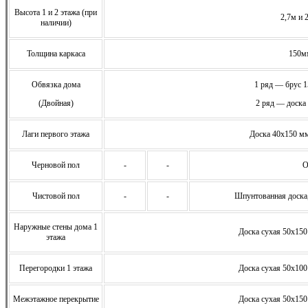
Высота 1 и 2 этажа (при
2,7м и 
наличии)
Толщина каркаса
150м
Обвязка дома
1 ряд — брус 
(Двойная)
2 ряд — доска
Лаги первого этажа
Доска 40х150 мм
Черновой пол
-
-
О
Чистовой пол
-
-
Шпунтованная доска
Наружные стены дома 1
Доска сухая 50х150
этажа
Перегородки 1 этажа
Доска сухая 50х100
Межэтажное перекрытие
Доска сухая 50х150