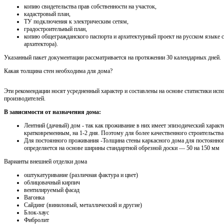
копию свидетельства прав собственности на участок,
кадастровый план,
ТУ подключения к электрическим сетям,
градостроительный план,
копию общегражданского паспорта и архитектурный проект на русском языке 
архитектора).
Указанный пакет документации рассматривается на протяжении 30 календарных дней.
Какая толщина стен необходима для дома?
Эти рекомендации носят усредненный характер и составлены на основе статистики исп
производителей.
В зависимости от назначения дома:
Лентний (дачный) дом - так как проживание в них имеет эпизодический характ
кратковременным, на 1-2 дня. Поэтому для более качественного строительства
Для постоянного проживания -Толщина стены каркасного дома для постоянно
определяется на основе ширины стандартной обрезной доски — 50 на 150 мм
Варианты внешней отделки дома
оштукатуривание (различная фактура и цвет)
облицовачный кирпич
вентилируемый фасад
Вагонка
Сайдинг (виниловый, металлический и другие)
Блок-хаус
Фибролит