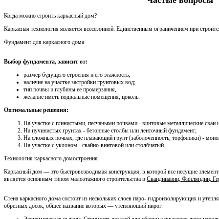
Когда можно строить каркасный дом?
Каркасная технология является всесезонной. Единственным ограничением при строител
Фундамент для каркасного дома
Выбор фундамента, зависит от:
размер будущего строения и его этажность;
наличие на участке застройки грунтовых вод;
тип почвы и глубины ее промерзания,
желание иметь подвальные помещения, цоколь.
Оптимальные решения:
На участке с глинистыми, песчаными почвами - винтовые металлические сваи
На пучинистых грунтах - бетонные столбы или ленточный фундамент;
На сложных почвах, где плавающий грунт (заболоченность, торфяники) - мон
На участке с уклоном - свайно-винтовой или столбчатый.
Технология каркасного домостроения
Каркасный дом — это быстровозводимая конструкция, в которой все несущие элемент
является основным типом малоэтажного строительства в
Скандинавии, Финляндии, Г
Стена каркасного дома состоит из нескольких слоев паро- гидроизолирующих и утеп
обрезных досок, общее название которых — утепляющий пирог.