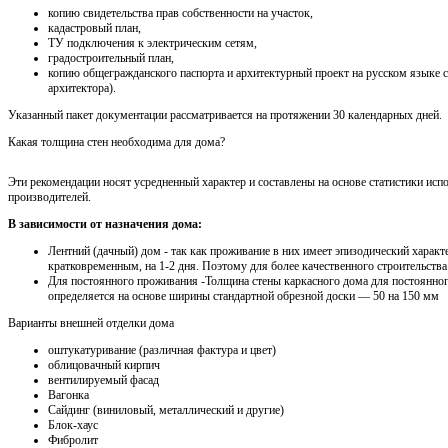
копию свидетельства прав собственности на участок,
кадастровый план,
ТУ подключения к электрическим сетям,
градостроительный план,
копию общегражданского паспорта и архитектурный проект на русском языке 
архитектора).
Указанный пакет документации рассматривается на протяжении 30 календарных дней.
Какая толщина стен необходима для дома?
Эти рекомендации носят усредненный характер и составлены на основе статистики исп
производителей.
В зависимости от назначения дома:
Лентний (дачный) дом - так как проживание в них имеет эпизодический характ
кратковременным, на 1-2 дня. Поэтому для более качественного строительства
Для постоянного проживания -Толщина стены каркасного дома для постоянно
определяется на основе ширины стандартной обрезной доски — 50 на 150 мм
Варианты внешней отделки дома
оштукатуривание (различная фактура и цвет)
облицовачный кирпич
вентилируемый фасад
Вагонка
Сайдинг (виниловый, металлический и другие)
Блок-хаус
Фибролит