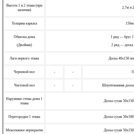
Высота 1 и 2 этажа (при
2,7м и 
наличии)
Толщина каркаса
150м
Обвязка дома
1 ряд — брус 
(Двойная)
2 ряд — доска
Лаги первого этажа
Доска 40х150 мм
Черновой пол
-
-
О
Чистовой пол
-
-
Шпунтованная доска
Наружные стены дома 1
Доска сухая 50х150
этажа
Перегородки 1 этажа
Доска сухая 50х100
Межэтажное перекрытие
Доска сухая 50х150