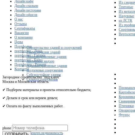
Дизайн кафе
Из сэндви
Дизайн спальни
Тентовые
Дизайн ресторана
Из металл
Дизайн офисов
Надувные
О нас
из ЛСТК
Отзывы
Из профна
Сертификаты
Спортивн
Вакансии
Вертолетн
О компании
Цены
Портфолио
Строительство зданий и сооружений
портфолио - Дома
Реконструкция зданий
портфолио - Гаражи
Производственные здания
портфолио - Бани
Авторский надзор
Портфолио - Ремонт
Административные здания
Контакты
Подземные сооружения
Сейсмостойкие здания
Загородное строительство "под ключ"
Сельхоз сооружения
Москва и Московская область
Промышле
✔ Подберем материалы и проекты относительно бюджета;
Картофел
Коровник
✔ Делаем в срок или вернем деньги;
Свинарни
Птичники
✔ Оплата по факту выполненных работ.
Овощехра
Фермы
Получите 
phone
Склады
Коммерч.недвижимость
ОТПРАВИТЬ