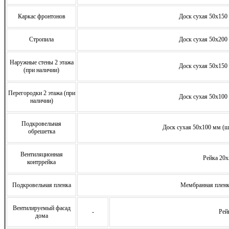
Каркас фронтонов
Доск сухая 50х150 
Стропила
Доск сухая 50х200 
Наружные стены 2 этажа
Доск сухая 50х150 
(при наличии)
Перегородки 2 этажа (при
Доск сухая 50х100 
наличии)
Подкровельная
Доск сухая 50х100 мм (ша
обрешетка
Вентиляционная
Рейка 20
контррейка
Подкровельная пленка
Мембранная плен
Вентилируемый фасад
-
Рей
дома