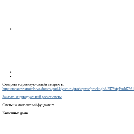
Смотреть встроенную онлайн галерею в:
https://moscow.stroitelstvo-domov-pod-klyuch.ru/proekty/vse/proekt-gbd-257#sigProId786
Заказать индивидуальный расчет сметы
Сметы на монолитный фундамент
Каменные дома