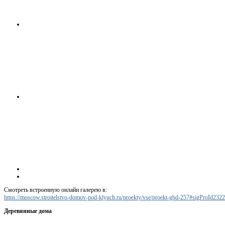
Смотреть встроенную онлайн галерею в:
https://moscow.stroitelstvo-domov-pod-klyuch.ru/proekty/vse/proekt-gbd-257#sigProId232
Деревянные дома