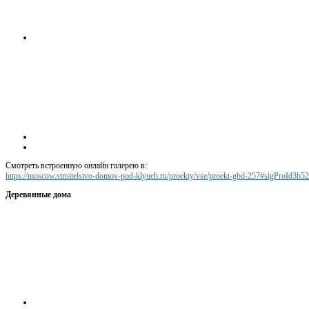
Смотреть встроенную онлайн галерею в:
https://moscow.stroitelstvo-domov-pod-klyuch.ru/proekty/vse/proekt-gbd-257#sigProId3b
Деревянные дома