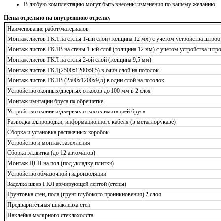
В любую комплектацию могут быть внесены изменения по вашему желанию.
Цены отдельно на внутреннюю отделку
Наименование работ/материалов
Монтаж листов ГКЛ на стены 1-ый слой (толщина 12 мм) с учетом устройства штроб
Монтаж листов ГКЛВ на стены 1-ый слой (толщина 12 мм) с учетом устройства штро
Монтаж листов ГКЛ на стены 2-ой слой (толщина 9,5 мм)
Монтаж листов ГКЛ(2500х1200х9,5) в один слой на потолок
Монтаж листов ГКЛВ (2500х1200х9,5) в один слой на потолок
Устройство оконных/дверных откосов до 100 мм в 2 слоя
Монтаж имитации бруса по обрешетке
Устройство оконных/дверных откосов имитацией бруса
Разводка эл.проводки, информационного кабеля (в металлорукаве)
Сборка и установка распаячных коробок
Устройство и монтаж заземления
Сборка эл.щитка (до 12 автоматов)
Монтаж ЦСП на пол (под укладку плитки)
Устройство обмазочной гидроизоляции
Заделка швов ГКЛ армирующей лентой (стены)
Грунтовка стен, пола (грунт глубокого проникновения) 2 слоя
Предварительная шпаклевка стен
Наклейка малярного стеклохолста