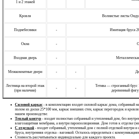
1 и 2 этажей
Кровля
Волнистые листы Ондул
Поднебесники
-
Имитация бруса 2
Окна
-
О
Входная дверь
-
Металлическая
Межкомнатные двери
-
-
Де
Лестница на второй этаж
Тетива — строганный брус
-
-
(при наличии)
деревянный фигу
Силовой каркас
- в комплектацию входит силовой каркас дома, собранный 
полом из доски 25*100 мм, каркас внешних стен, каркас перегородок и кровля
нашем производстве.
Теплый контур
- входит полностью собранный и утепленный дом, без внутре
влагозащитная мембрана, а внутри пароизоляционная. Дом готов к отделке (м
С отделкой
- входит собранный, утепленный дом с полной отделкой внутри и
бруса, внутренняя отделка - вагонкой. Осталось определиться с коммуникация
Стоимость рассчитываться индивидуально для каждого проекта.