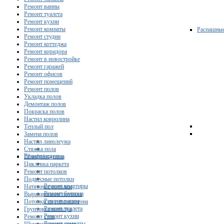
Ремонт ванны
Ремонт туалета
Ремонт кухни
Ремонт комнаты
Распашны
Ремонт студии
Ремонт коттеджа
Ремонт коридора
Ремонт в новостройке
Ремонт гаражей
Ремонт офисов
Ремонт помещений
Ремонт полов
Укладка полов
Демонтаж полов
Покраска полов
Настил ковролина
Теплый пол
Замена полов
Настил линолеума
Стяжка пола
Ремонт/отделка
Шлифовка пола
Циклевка паркета
Ремонт потолков
Подвесные потолки
Ремонт квартиры
Натяжные потолки
Ремонт балкона
Выравнивание потолка
Ремонт ванны
Потолки из гипсокартона
Ремонт туалета
Грунтовка потолка
Ремонт кухни
Ремонт стен
Ремонт комнаты