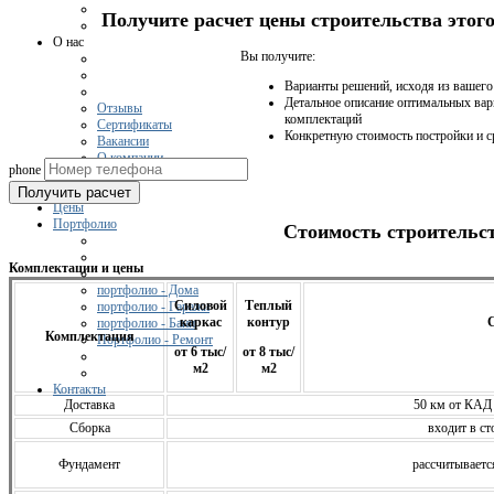
Получите расчет цены строительства это
О нас
Вы получите:
Варианты решений, исходя из вашег
Детальное описание оптимальных вар
Отзывы
комплектаций
Сертификаты
Конкретную стоимость постройки и с
Вакансии
О компании
phone
Получить расчет
Цены
Портфолио
Стоимость строительс
Комплектации и цены
портфолио - Дома
Силовой
Теплый
портфолио - Гаражи
каркас
контур
С
портфолио - Бани
Комплектация
Портфолио - Ремонт
от 6 тыс/
от 8 тыс/
м2
м2
Контакты
Доставка
50 км от КАД
Сборка
входит в ст
Фундамент
расcчитываетс