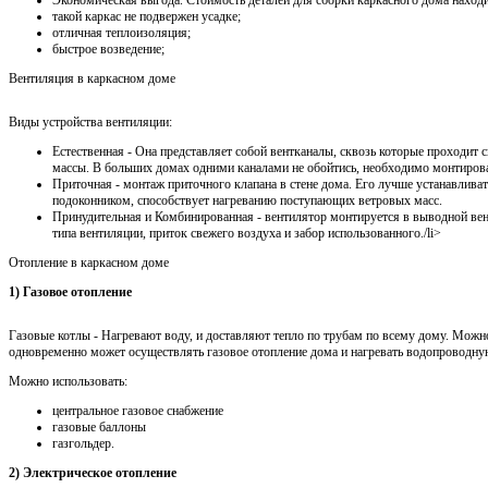
Экономическая выгода. Стоимость деталей для сборки каркасного дома наход
такой каркас не подвержен усадке;
отличная теплоизоляция;
быстрое возведение;
Вентиляция в каркасном доме
Виды устройства вентиляции:
Естественная - Она представляет собой вентканалы, сквозь которые проходит
массы. В больших домах одними каналами не обойтись, необходимо монтирова
Приточная - монтаж приточного клапана в стене дома. Его лучше устанавлива
подоконником, способствует нагреванию поступающих ветровых масс.
Принудительная и Комбинированная - вентилятор монтируется в выводной ве
типа вентиляции, приток свежего воздуха и забор использованного./li>
Отопление в каркасном доме
1) Газовое отопление
Газовые котлы - Нагревают воду, и доставляют тепло по трубам по всему дому. Можн
одновременно может осуществлять газовое отопление дома и нагревать водопроводну
Можно использовать:
центральное газовое снабжение
газовые баллоны
газгольдер.
2) Электрическое отопление