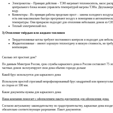
Электрокотлы – Принцип действия – ТЭН нагревает теплоноситель, насос распр
центрального блока можно управлять температурой нагрева ТЭНа. Двухкамерн
воду.
Конвекторы - Их принцип работы предельно прост – замена холодного воздуха
есть они максимально быстро прогревают воздух в помещении и автоматичес
температуры. Они прекрасно подходят для отопления небольших домов из СИП
Теплый электрический пол.
3) Отопление твёрдым или жидким топливом
Твердотопливные котлы требуют постоянного контроля и подходят для неболь
Жидкотопливные – имеют хорошую теплоотдачу и низкую стоимость, но треб
вентиляцию.
Сколько лет простоит дом?
По данным Минстроя России, срок службы каркасного дома в России составляет 75 лет
частных домов эксплуатируют свои дома обычно гораздо дольше
Какой брус используется для каркасного дома
Используем простой строганый непрофилированный брус квадратной или прямоуголь
из сторон от 100 мм.
Какие документы нужны для каркасного дома
Наша компания помогает с оформлением пакета документов для оформления дома.
Согласно актуальному законодательству по градостроительству, каркасные дома входя
обязательно соответствующее разрешение. Пакет документов: