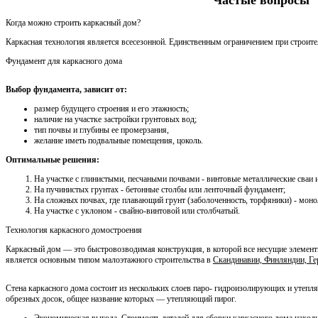
Когда можно строить каркасный дом?
Каркасная технология является всесезонной. Единственным ограничением при строител
Фундамент для каркасного дома
Выбор фундамента, зависит от:
размер будущего строения и его этажность;
наличие на участке застройки грунтовых вод;
тип почвы и глубины ее промерзания,
желание иметь подвальные помещения, цоколь.
Оптимальные решения:
На участке с глинистыми, песчаными почвами - винтовые металлические сваи
На пучинистых грунтах - бетонные столбы или ленточный фундамент;
На сложных почвах, где плавающий грунт (заболоченность, торфяники) - мон
На участке с уклоном - свайно-винтовой или столбчатый.
Технология каркасного домостроения
Каркасный дом — это быстровозводимая конструкция, в которой все несущие элемент
является основным типом малоэтажного строительства в
Скандинавии, Финляндии, Г
Стена каркасного дома состоит из нескольких слоев паро- гидроизолирующих и утеп
обрезных досок, общее название которых — утепляющий пирог.