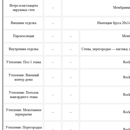
Ветро-влагозащита
-
Мембранна
наружных стен
Внешняя отделка
-
Имитация бруса 20х14
Пароизоляция
-
-
Мемб
Внутренняя отделка
-
-
Стены, перегородки — вагонка; 
Утепление: Пол 1 этажа
-
-
Rock
Утепление: Внешний
-
-
Rock
контур дома
Утепление: Потолок
-
-
Rock
мансардного этажа
Утепление: Межэтажное
-
-
Rock
перекрытие
Утепление: Перегородки
-
-
Rock