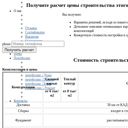
Получите расчет цены строительства это
О нас
Вы получите:
Варианты решений, исходя из вашег
Детальное описание оптимальных вар
Отзывы
комплектаций
Сертификаты
Конкретную стоимость постройки и с
Вакансии
О компании
phone
Получить расчет
Цены
Портфолио
Стоимость строительс
Комплектации и цены
портфолио - Дома
Силовой
Теплый
портфолио - Гаражи
каркас
контур
С
портфолио - Бани
Комплектация
Портфолио - Ремонт
от 6 тыс/
от 8 тыс/
м2
м2
Контакты
Доставка
50 км от КАД
Сборка
входит в ст
Фундамент
расcчитываетс