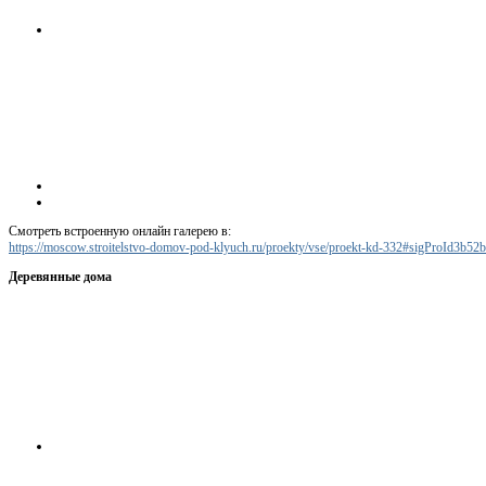
Смотреть встроенную онлайн галерею в:
https://moscow.stroitelstvo-domov-pod-klyuch.ru/proekty/vse/proekt-kd-332#sigProId3b52
Деревянные дома