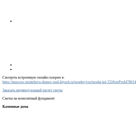
Смотреть встроенную онлайн галерею в:
https://moscow.stroitelstvo-domov-pod-klyuch.ru/proekty/vse/proekt-kd-332#sigProId7861
Заказать индивидуальный расчет сметы
Сметы на монолитный фундамент
Каменные дома