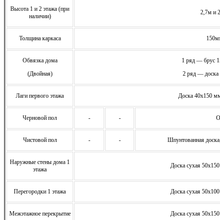
Высота 1 и 2 этажа (при
2,7м и 
наличии)
Толщина каркаса
150м
Обвязка дома
1 ряд — брус 
(Двойная)
2 ряд — доска
Лаги первого этажа
Доска 40х150 мм
Черновой пол
-
-
О
Чистовой пол
-
-
Шпунтованная доска
Наружные стены дома 1
Доска сухая 50х150
этажа
Перегородки 1 этажа
Доска сухая 50х100
Межэтажное перекрытие
Доска сухая 50х150