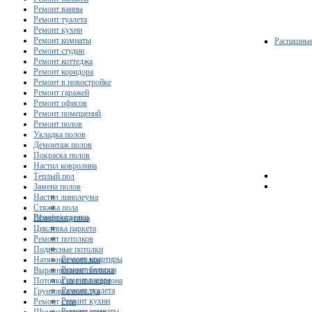
Ремонт ванны
Ремонт туалета
Ремонт кухни
Ремонт комнаты
Распашны
Ремонт студии
Ремонт коттеджа
Ремонт коридора
Ремонт в новостройке
Ремонт гаражей
Ремонт офисов
Ремонт помещений
Ремонт полов
Укладка полов
Демонтаж полов
Покраска полов
Настил ковролина
Теплый пол
Замена полов
Настил линолеума
Стяжка пола
Ремонт/отделка
Шлифовка пола
Циклевка паркета
Ремонт потолков
Подвесные потолки
Ремонт квартиры
Натяжные потолки
Ремонт балкона
Выравнивание потолка
Ремонт ванны
Потолки из гипсокартона
Ремонт туалета
Грунтовка потолка
Ремонт кухни
Ремонт стен
Ремонт комнаты