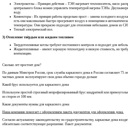
Электрокотлы – Принцип действия – ТЭН нагревает теплоноситель, насос распр
центрального блока можно управлять температурой нагрева ТЭНа. Двухкамерн
воду.
Конвекторы - Их принцип работы предельно прост – замена холодного воздуха
есть они максимально быстро прогревают воздух в помещении и автоматичес
температуры. Они прекрасно подходят для отопления небольших домов из СИП
Теплый электрический пол.
3) Отопление твёрдым или жидким топливом
Твердотопливные котлы требуют постоянного контроля и подходят для неболь
Жидкотопливные – имеют хорошую теплоотдачу и низкую стоимость, но треб
вентиляцию.
Сколько лет простоит дом?
По данным Минстроя России, срок службы каркасного дома в России составляет 75 лет
частных домов эксплуатируют свои дома обычно гораздо дольше
Какой брус используется для каркасного дома
Используем простой строганый непрофилированный брус квадратной или прямоуголь
из сторон от 100 мм.
Какие документы нужны для каркасного дома
Наша компания помогает с оформлением пакета документов для оформления дома.
Согласно актуальному законодательству по градостроительству, каркасные дома входя
обязательно соответствующее разрешение. Пакет документов: