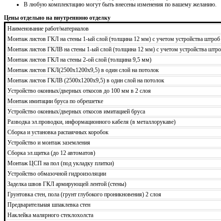
В любую комплектацию могут быть внесены изменения по вашему желанию.
Цены отдельно на внутреннюю отделку
Наименование работ/материалов
Монтаж листов ГКЛ на стены 1-ый слой (толщина 12 мм) с учетом устройства штроб
Монтаж листов ГКЛВ на стены 1-ый слой (толщина 12 мм) с учетом устройства штро
Монтаж листов ГКЛ на стены 2-ой слой (толщина 9,5 мм)
Монтаж листов ГКЛ(2500х1200х9,5) в один слой на потолок
Монтаж листов ГКЛВ (2500х1200х9,5) в один слой на потолок
Устройство оконных/дверных откосов до 100 мм в 2 слоя
Монтаж имитации бруса по обрешетке
Устройство оконных/дверных откосов имитацией бруса
Разводка эл.проводки, информационного кабеля (в металлорукаве)
Сборка и установка распаячных коробок
Устройство и монтаж заземления
Сборка эл.щитка (до 12 автоматов)
Монтаж ЦСП на пол (под укладку плитки)
Устройство обмазочной гидроизоляции
Заделка швов ГКЛ армирующей лентой (стены)
Грунтовка стен, пола (грунт глубокого проникновения) 2 слоя
Предварительная шпаклевка стен
Наклейка малярного стеклохолста