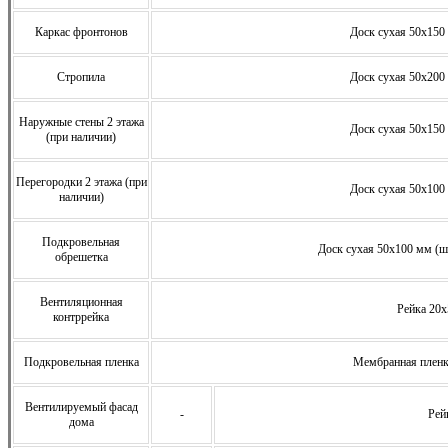
Каркас фронтонов
Доск сухая 50х150 
Стропила
Доск сухая 50х200 
Наружные стены 2 этажа
Доск сухая 50х150 
(при наличии)
Перегородки 2 этажа (при
Доск сухая 50х100 
наличии)
Подкровельная
Доск сухая 50х100 мм (ша
обрешетка
Вентиляционная
Рейка 20
контррейка
Подкровельная пленка
Мембранная плен
Вентилируемый фасад
-
Рей
дома