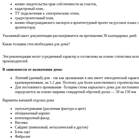
копию свидетельства прав собственности на участок,
кадастровый план,
ТУ подключения к электрическим сетям,
градостроительный план,
копию общегражданского паспорта и архитектурный проект на русском языке 
архитектора).
Указанный пакет документации рассматривается на протяжении 30 календарных дней.
Какая толщина стен необходима для дома?
Эти рекомендации носят усредненный характер и составлены на основе статистики исп
производителей.
В зависимости от назначения дома:
Лентний (дачный) дом - так как проживание в них имеет эпизодический характ
кратковременным, на 1-2 дня. Поэтому для более качественного строительства
Для постоянного проживания -Толщина стены каркасного дома для постоянно
определяется на основе ширины стандартной обрезной доски — 50 на 150 мм
Варианты внешней отделки дома
оштукатуривание (различная фактура и цвет)
облицовачный кирпич
вентилируемый фасад
Вагонка
Сайдинг (виниловый, металлический и другие)
Блок-хаус
Фибролит