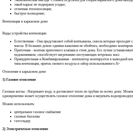
Экономическая выгода. Стоимость деталей для сборки каркасного дома наход
такой каркас не подвержен усадке;
отличная теплоизоляция;
быстрое возведение;
Вентиляция в каркасном доме
Виды устройства вентиляции:
Естественная - Она представляет собой вентканалы, сквозь которые проходит
массы. В больших домах одними каналами не обойтись, необходимо монтирова
Приточная - монтаж приточного клапана в стене дома. Его лучше устанавлива
подоконником, способствует нагреванию поступающих ветровых масс.
Принудительная и Комбинированная - вентилятор монтируется в выводной ве
типа вентиляции, приток свежего воздуха и забор использованного./li>
Отопление в каркасном доме
1) Газовое отопление
Газовые котлы - Нагревают воду, и доставляют тепло по трубам по всему дому. Можн
одновременно может осуществлять газовое отопление дома и нагревать водопроводну
Можно использовать:
центральное газовое снабжение
газовые баллоны
газгольдер.
2) Электрическое отопление