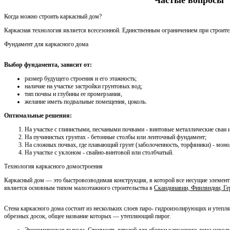
Когда можно строить каркасный дом?
Каркасная технология является всесезонной. Единственным ограничением при строител
Фундамент для каркасного дома
Выбор фундамента, зависит от:
размер будущего строения и его этажность;
наличие на участке застройки грунтовых вод;
тип почвы и глубины ее промерзания,
желание иметь подвальные помещения, цоколь.
Оптимальные решения:
На участке с глинистыми, песчаными почвами - винтовые металлические сваи
На пучинистых грунтах - бетонные столбы или ленточный фундамент;
На сложных почвах, где плавающий грунт (заболоченность, торфяники) - мон
На участке с уклоном - свайно-винтовой или столбчатый.
Технология каркасного домостроения
Каркасный дом — это быстровозводимая конструкция, в которой все несущие элемент
является основным типом малоэтажного строительства в
Скандинавии, Финляндии, Г
Стена каркасного дома состоит из нескольких слоев паро- гидроизолирующих и утеп
обрезных досок, общее название которых — утепляющий пирог.