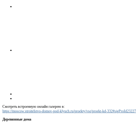
Смотреть встроенную онлайн галерею в:
https://moscow.stroitelstvo-domov-pod-klyuch.ru/proekty/vse/proekt-kd-332#sigProId2322
Деревянные дома