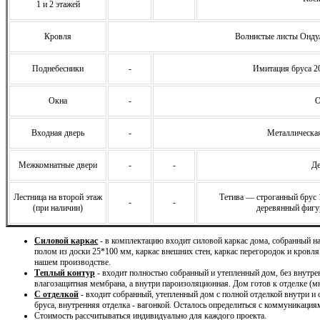
1 и 2 этажей
Кровля
Волнистые листы Ондул
Поднебесники
-
Имитация бруса 2
Окна
-
О
Входная дверь
-
Металлическая
Межкомнатные двери
-
-
Де
Лестница на второй этаж
Тетива — строганный брус
-
-
(при наличии)
деревянный фигу
Силовой каркас
- в комплектацию входит силовой каркас дома, собранный 
полом из доски 25*100 мм, каркас внешних стен, каркас перегородок и кровля
нашем производстве.
Теплый контур
- входит полностью собранный и утепленный дом, без внутре
влагозащитная мембрана, а внутри пароизоляционная. Дом готов к отделке (м
С отделкой
- входит собранный, утепленный дом с полной отделкой внутри и
бруса, внутренняя отделка - вагонкой. Осталось определиться с коммуникация
Стоимость рассчитываться индивидуально для каждого проекта.