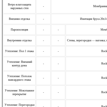
Ветро-влагозащита
-
Мембранна
наружных стен
Внешняя отделка
-
Имитация бруса 20х14
Пароизоляция
-
-
Мемб
Внутренняя отделка
-
-
Стены, перегородки — вагонка; 
Утепление: Пол 1 этажа
-
-
Rock
Утепление: Внешний
-
-
Rock
контур дома
Утепление: Потолок
-
-
Rock
мансардного этажа
Утепление: Межэтажное
-
-
Rock
перекрытие
Утепление: Перегородки
-
-
Rock