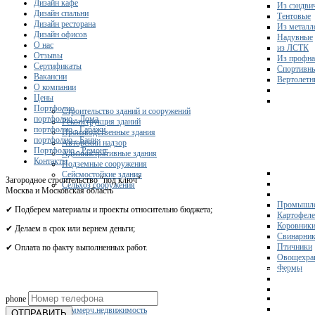
Дизайн кафе
Из сэндви
Дизайн спальни
Тентовые
Дизайн ресторана
Из металл
Дизайн офисов
Надувные
О нас
из ЛСТК
Отзывы
Из профна
Сертификаты
Спортивн
Вакансии
Вертолетн
О компании
Цены
Портфолио
Строительство зданий и сооружений
портфолио - Дома
Реконструкция зданий
портфолио - Гаражи
Производственные здания
портфолио - Бани
Авторский надзор
Портфолио - Ремонт
Административные здания
Контакты
Подземные сооружения
Сейсмостойкие здания
Загородное строительство "под ключ"
Сельхоз сооружения
Москва и Московская область
Промышле
✔ Подберем материалы и проекты относительно бюджета;
Картофел
Коровник
✔ Делаем в срок или вернем деньги;
Свинарни
Птичники
✔ Оплата по факту выполненных работ.
Овощехра
Фермы
Получите 
phone
Склады
Коммерч.недвижимость
ОТПРАВИТЬ