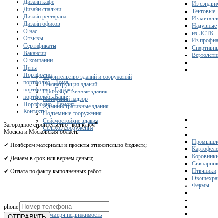
Дизайн кафе
Из сэндви
Дизайн спальни
Тентовые
Дизайн ресторана
Из металл
Дизайн офисов
Надувные
О нас
из ЛСТК
Отзывы
Из профна
Сертификаты
Спортивн
Вакансии
Вертолетн
О компании
Цены
Портфолио
Строительство зданий и сооружений
портфолио - Дома
Реконструкция зданий
портфолио - Гаражи
Производственные здания
портфолио - Бани
Авторский надзор
Портфолио - Ремонт
Административные здания
Контакты
Подземные сооружения
Сейсмостойкие здания
Загородное строительство "под ключ"
Сельхоз сооружения
Москва и Московская область
Промышле
✔ Подберем материалы и проекты относительно бюджета;
Картофел
Коровник
✔ Делаем в срок или вернем деньги;
Свинарни
Птичники
✔ Оплата по факту выполненных работ.
Овощехра
Фермы
Получите 
phone
Склады
Коммерч.недвижимость
ОТПРАВИТЬ