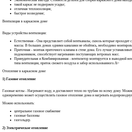
Экономическая выгода. Стоимость деталей для сборки каркасного дома наход
такой каркас не подвержен усадке;
отличная теплоизоляция;
быстрое возведение;
Вентиляция в каркасном доме
Виды устройства вентиляции:
Естественная - Она представляет собой вентканалы, сквозь которые проходит
массы. В больших домах одними каналами не обойтись, необходимо монтирова
Приточная - монтаж приточного клапана в стене дома. Его лучше устанавлива
подоконником, способствует нагреванию поступающих ветровых масс.
Принудительная и Комбинированная - вентилятор монтируется в выводной ве
типа вентиляции, приток свежего воздуха и забор использованного./li>
Отопление в каркасном доме
1) Газовое отопление
Газовые котлы - Нагревают воду, и доставляют тепло по трубам по всему дому. Можн
одновременно может осуществлять газовое отопление дома и нагревать водопроводну
Можно использовать:
центральное газовое снабжение
газовые баллоны
газгольдер.
2) Электрическое отопление