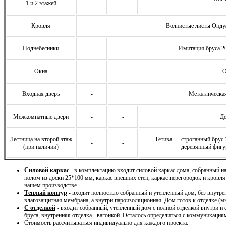
1 и 2 этажей
Кровля
Волнистые листы Ондул
Поднебесники
-
Имитация бруса 2
Окна
-
О
Входная дверь
-
Металлическая
Межкомнатные двери
-
-
Де
Лестница на второй этаж
Тетива — строганный брус
-
-
(при наличии)
деревянный фигу
Силовой каркас
- в комплектацию входит силовой каркас дома, собранный 
полом из доски 25*100 мм, каркас внешних стен, каркас перегородок и кровля
нашем производстве.
Теплый контур
- входит полностью собранный и утепленный дом, без внутре
влагозащитная мембрана, а внутри пароизоляционная. Дом готов к отделке (м
С отделкой
- входит собранный, утепленный дом с полной отделкой внутри и
бруса, внутренняя отделка - вагонкой. Осталось определиться с коммуникация
Стоимость рассчитываться индивидуально для каждого проекта.