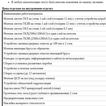
В любую комплектацию могут быть внесены изменения по вашему желанию.
Цены отдельно на внутреннюю отделку
Наименование работ/материалов
Монтаж листов ГКЛ на стены 1-ый слой (толщина 12 мм) с учетом устройства штроб
Монтаж листов ГКЛВ на стены 1-ый слой (толщина 12 мм) с учетом устройства штро
Монтаж листов ГКЛ на стены 2-ой слой (толщина 9,5 мм)
Монтаж листов ГКЛ(2500х1200х9,5) в один слой на потолок
Монтаж листов ГКЛВ (2500х1200х9,5) в один слой на потолок
Устройство оконных/дверных откосов до 100 мм в 2 слоя
Монтаж имитации бруса по обрешетке
Устройство оконных/дверных откосов имитацией бруса
Разводка эл.проводки, информационного кабеля (в металлорукаве)
Сборка и установка распаячных коробок
Устройство и монтаж заземления
Сборка эл.щитка (до 12 автоматов)
Монтаж ЦСП на пол (под укладку плитки)
Устройство обмазочной гидроизоляции
Заделка швов ГКЛ армирующей лентой (стены)
Грунтовка стен, пола (грунт глубокого проникновения) 2 слоя
Предварительная шпаклевка стен
Наклейка малярного стеклохолста