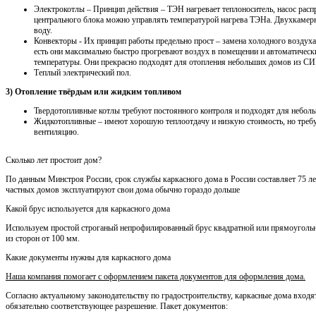
Электрокотлы – Принцип действия – ТЭН нагревает теплоноситель, насос распр
центрального блока можно управлять температурой нагрева ТЭНа. Двухкамерн
воду.
Конвекторы - Их принцип работы предельно прост – замена холодного воздуха
есть они максимально быстро прогревают воздух в помещении и автоматичес
температуры. Они прекрасно подходят для отопления небольших домов из СИП
Теплый электрический пол.
3) Отопление твёрдым или жидким топливом
Твердотопливные котлы требуют постоянного контроля и подходят для неболь
Жидкотопливные – имеют хорошую теплоотдачу и низкую стоимость, но треб
вентиляцию.
Сколько лет простоит дом?
По данным Минстроя России, срок службы каркасного дома в России составляет 75 лет
частных домов эксплуатируют свои дома обычно гораздо дольше
Какой брус используется для каркасного дома
Используем простой строганый непрофилированный брус квадратной или прямоуголь
из сторон от 100 мм.
Какие документы нужны для каркасного дома
Наша компания помогает с оформлением пакета документов для оформления дома.
Согласно актуальному законодательству по градостроительству, каркасные дома входя
обязательно соответствующее разрешение. Пакет документов: