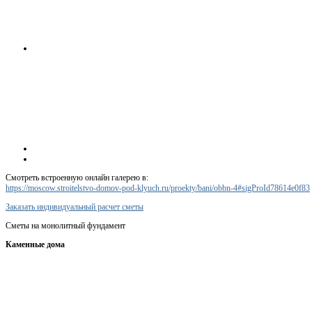
Смотреть встроенную онлайн галерею в:
https://moscow.stroitelstvo-domov-pod-klyuch.ru/proekty/bani/obbn-4#sigProId78614e0f83
Заказать индивидуальный расчет сметы
Сметы на монолитный фундамент
Каменные дома