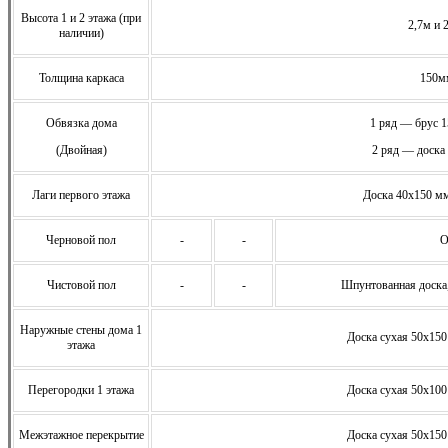
Высота 1 и 2 этажа (при
2,7м и 
наличии)
Толщина каркаса
150м
Обвязка дома
1 ряд — брус 
(Двойная)
2 ряд — доска
Лаги первого этажа
Доска 40х150 мм
Черновой пол
-
-
О
Чистовой пол
-
-
Шпунтованная доска
Наружные стены дома 1
Доска сухая 50х150
этажа
Перегородки 1 этажа
Доска сухая 50х100
Межэтажное перекрытие
Доска сухая 50х150