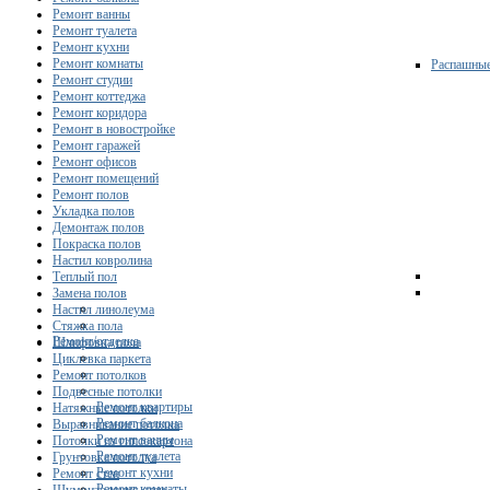
Ремонт ванны
Ремонт туалета
Ремонт кухни
Ремонт комнаты
Распашны
Ремонт студии
Ремонт коттеджа
Ремонт коридора
Ремонт в новостройке
Ремонт гаражей
Ремонт офисов
Ремонт помещений
Ремонт полов
Укладка полов
Демонтаж полов
Покраска полов
Настил ковролина
Теплый пол
Замена полов
Настил линолеума
Стяжка пола
Ремонт/отделка
Шлифовка пола
Циклевка паркета
Ремонт потолков
Подвесные потолки
Ремонт квартиры
Натяжные потолки
Ремонт балкона
Выравнивание потолка
Ремонт ванны
Потолки из гипсокартона
Ремонт туалета
Грунтовка потолка
Ремонт кухни
Ремонт стен
Ремонт комнаты