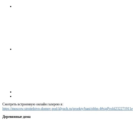
Смотреть встроенную онлайн галерею в:
https://moscow.stroitelstvo-domov-pod-klyuch.ru/proekty/bani/obbn-4#sigProId232271911e
Деревянные дома