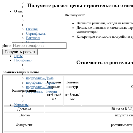
Получите расчет цены строительства это
О нас
Вы получите:
Варианты решений, исходя из вашег
Детальное описание оптимальных вар
Отзывы
комплектаций
Сертификаты
Конкретную стоимость постройки и с
Вакансии
О компании
phone
Получить расчет
Цены
Портфолио
Стоимость строительс
Комплектации и цены
портфолио - Дома
Силовой
Теплый
портфолио - Гаражи
каркас
контур
С
портфолио - Бани
Комплектация
Портфолио - Ремонт
от 6 тыс/
от 8 тыс/
м2
м2
Контакты
Доставка
50 км от КАД
Сборка
входит в ст
Фундамент
расcчитываетс