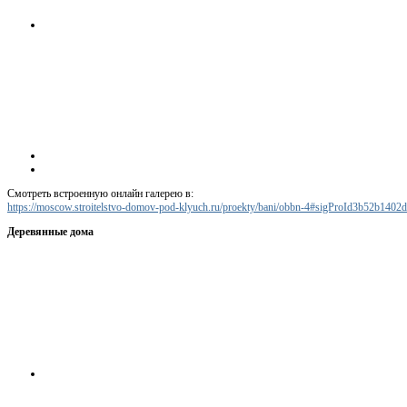
Смотреть встроенную онлайн галерею в:
https://moscow.stroitelstvo-domov-pod-klyuch.ru/proekty/bani/obbn-4#sigProId3b52b1402d
Деревянные дома