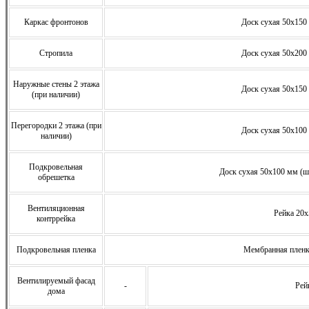
Каркас фронтонов
Доск сухая 50х150 
Стропила
Доск сухая 50х200 
Наружные стены 2 этажа
Доск сухая 50х150 
(при наличии)
Перегородки 2 этажа (при
Доск сухая 50х100 
наличии)
Подкровельная
Доск сухая 50х100 мм (ша
обрешетка
Вентиляционная
Рейка 20
контррейка
Подкровельная пленка
Мембранная плен
Вентилируемый фасад
-
Рей
дома