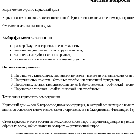
Когда можно строить каркасный дом?
Каркасная технология является всесезонной. Единственным ограничением при строител
Фундамент для каркасного дома
Выбор фундамента, зависит от:
размер будущего строения и его этажность;
наличие на участке застройки грунтовых вод;
тип почвы и глубины ее промерзания,
желание иметь подвальные помещения, цоколь.
Оптимальные решения:
На участке с глинистыми, песчаными почвами - винтовые металлические сваи
На пучинистых грунтах - бетонные столбы или ленточный фундамент;
На сложных почвах, где плавающий грунт (заболоченность, торфяники) - мон
На участке с уклоном - свайно-винтовой или столбчатый.
Технология каркасного домостроения
Каркасный дом — это быстровозводимая конструкция, в которой все несущие элемент
является основным типом малоэтажного строительства в
Скандинавии, Финляндии, Г
Стена каркасного дома состоит из нескольких слоев паро- гидроизолирующих и утеп
обрезных досок, общее название которых — утепляющий пирог.