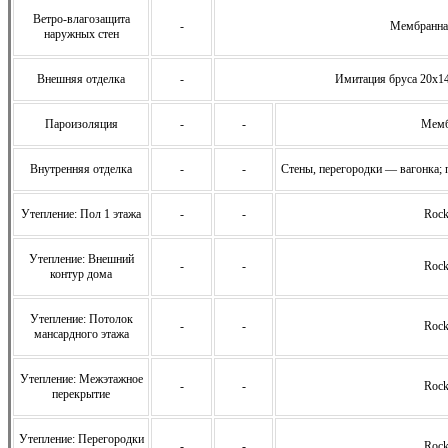
Ветро-влагозащита
-
Мембранна
наружных стен
Внешняя отделка
-
Имитация бруса 20х14
Пароизоляция
-
-
Мемб
Внутренняя отделка
-
-
Стены, перегородки — вагонка; 
Утепление: Пол 1 этажа
-
-
Rock
Утепление: Внешний
-
-
Rock
контур дома
Утепление: Потолок
-
-
Rock
мансардного этажа
Утепление: Межэтажное
-
-
Rock
перекрытие
Утепление: Перегородки
-
-
Rock