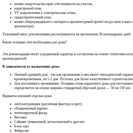
копию свидетельства прав собственности на участок,
кадастровый план,
ТУ подключения к электрическим сетям,
градостроительный план,
копию общегражданского паспорта и архитектурный проект на русском языке 
архитектора).
Указанный пакет документации рассматривается на протяжении 30 календарных дней.
Какая толщина стен необходима для дома?
Эти рекомендации носят усредненный характер и составлены на основе статистики исп
производителей.
В зависимости от назначения дома:
Лентний (дачный) дом - так как проживание в них имеет эпизодический характ
кратковременным, на 1-2 дня. Поэтому для более качественного строительства
Для постоянного проживания -Толщина стены каркасного дома для постоянно
определяется на основе ширины стандартной обрезной доски — 50 на 150 мм
Варианты внешней отделки дома
оштукатуривание (различная фактура и цвет)
облицовачный кирпич
вентилируемый фасад
Вагонка
Сайдинг (виниловый, металлический и другие)
Блок-хаус
Фибролит