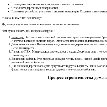
Проведение качественного и регулярного антисептирования.
Огнезащита деревянных поверхностей.
Грамотное устройство утепления и системы вентиляции. Создание оптимально
Можно ли изменить планировку?
Да, планировку проекта можно изменить по вашим пожеланиям.
Чем лучше обшить дом из бревна снаружи?
Блок-хаус.
Этот материал с внешней стороны имитирует оцилиндрованное бревн
Изготавливается из хвойных пород. Отличается прочностью и легкостью монт
Деревянная вагонка.
По внешнему виду это плоская деревянная доска, имеет р
Легко монтируется.
Панели из ПВХ.
Материал долговечен, прост в уходе. Доступная цена и легко
типом отделки.
Виниловый сайдинг.
Этот материал обладает легким весом, низкой ценой, проч
различной цветовой гамме.
Для обшивки деревянного дома существуют и другие варианты, такие как:
обл
фасад
, но все эти материалы гораздо дороже и не столь востребованы.
Процесс строительства дома 