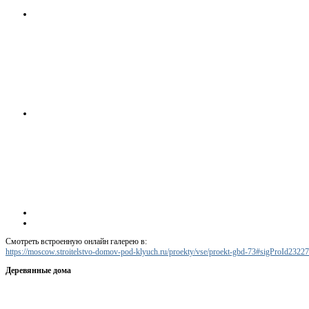
Смотреть встроенную онлайн галерею в:
https://moscow.stroitelstvo-domov-pod-klyuch.ru/proekty/vse/proekt-gbd-73#sigProId2322
Деревянные дома