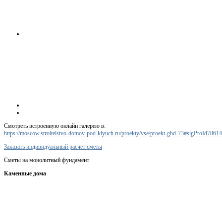
Смотреть встроенную онлайн галерею в:
https://moscow.stroitelstvo-domov-pod-klyuch.ru/proekty/vse/proekt-gbd-73#sigProId7861
Заказать индивидуальный расчет сметы
Сметы на монолитный фундамент
Каменные дома