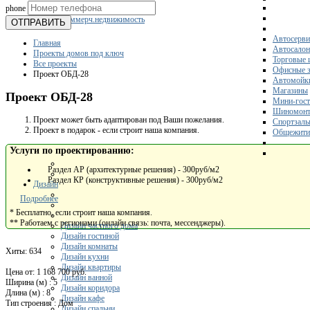
phone
Склады
Коммерч.недвижимость
ОТПРАВИТЬ
Автосерви
Главная
Автосало
Проекты домов под ключ
Торговые 
Все проекты
Офисные з
Проект ОБД-28
Автомойк
Магазины
Проект ОБД-28
Мини-гос
Шиномонт
Проект может быть адаптирован под Ваши пожелания.
Спортзал
Проект в подарок - если строит наша компания.
Общежити
Услуги по проектированию:
Раздел АР (архитектурные решения) - 300руб/м2
Раздел КР (конструктивные решения) - 300руб/м2
Дизайн
Подробнее
* Бесплатно, если строит наша компания.
** Работаем с регионами (онлайн связь: почта, мессенджеры).
Дизайн частного дома
Дизайн гостиной
Дизайн комнаты
Хиты:
634
Дизайн кухни
Дизайн квартиры
Цена от:
1 168 700 руб.
Дизайн ванной
Ширина (м)
:
5
Дизайн коридора
Длина (м)
:
8
Дизайн кафе
Тип строения
:
Дом
Дизайн спальни