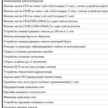
Наименование работ/материалов
Монтаж листов ГКЛ на стены 1-ый слой (толщина 12 мм) с учетом устройства штроб
Монтаж листов ГКЛВ на стены 1-ый слой (толщина 12 мм) с учетом устройства штро
Монтаж листов ГКЛ на стены 2-ой слой (толщина 9,5 мм)
Монтаж листов ГКЛ(2500х1200х9,5) в один слой на потолок
Монтаж листов ГКЛВ (2500х1200х9,5) в один слой на потолок
Устройство оконных/дверных откосов до 100 мм в 2 слоя
Монтаж имитации бруса по обрешетке
Устройство оконных/дверных откосов имитацией бруса
Разводка эл.проводки, информационного кабеля (в металлорукаве)
Сборка и установка распаячных коробок
Устройство и монтаж заземления
Сборка эл.щитка (до 12 автоматов)
Монтаж ЦСП на пол (под укладку плитки)
Устройство обмазочной гидроизоляции
Заделка швов ГКЛ армирующей лентой (стены)
Грунтовка стен, пола (грунт глубокого проникновения) 2 слоя
Предварительная шпаклевка стен
Наклейка малярного стеклохолста
Финишная шпаклевка стен
Устройство наружних малярных уголков
Грунтовка оконных откосов