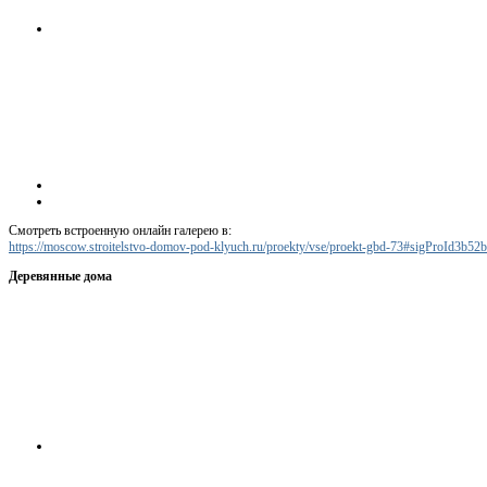
Смотреть встроенную онлайн галерею в:
https://moscow.stroitelstvo-domov-pod-klyuch.ru/proekty/vse/proekt-gbd-73#sigProId3b52
Деревянные дома