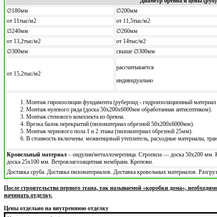
Диаметр бревна и цены (руб)
∅180мм
∅200мм
от 11тыс/м2
от 11,5тыс/м2
∅240мм
∅260мм
от 13,2тыс/м2
от 14тыс/м2
∅300мм
свыше ∅300мм
рассчитывается
от 15,2тыс/м2
индивидуально
Монтаж гироизоляции фундамента (рубероид - гидроизоляционный материал 
Монтаж нулевого ряда (доска 50х200х6000мм обработанная антисептиком).
Монтаж стенового комплекта из бревна.
Врезка балок перекрытий (пиломатериал обрезной 50х200х6000мм).
Монтаж чернового пола 1 и 2 этажа (пиломатериал обрезной 25мм).
В стоимость включены: межвенцовый утеплитель, расходные материалы, тра
Кровельный материал
– ондулин/металлочерепица. Стропила — доска 50х200 мм.
доска 25х100 мм. Ветровлагозащитная мембрана. Крепежи.
Доставка сруба. Доставка пиломатериалов. Доставка кровельных материалов. Разгр
После строительства первого этапа, так называемой «коробки дома», необходим
начинать отделку.
Цены отдельно на внутреннюю отделку