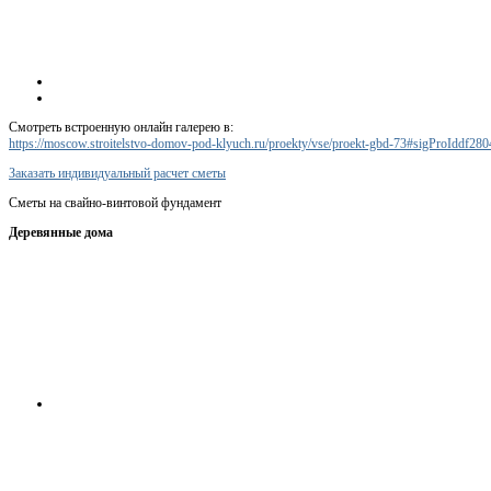
Смотреть встроенную онлайн галерею в:
https://moscow.stroitelstvo-domov-pod-klyuch.ru/proekty/vse/proekt-gbd-73#sigProIddf28
Заказать индивидуальный расчет сметы
Сметы на свайно-винтовой фундамент
Деревянные дома