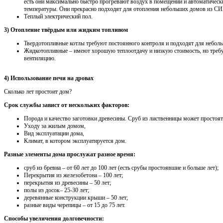
есть они максимально быстро прогревают воздух в помещении и автоматичес
температуры. Они прекрасно подходят для отопления небольших домов из СИП
Теплый электрический пол.
3) Отопление твёрдым или жидким топливом
Твердотопливные котлы требуют постоянного контроля и подходят для неболь
Жидкотопливные – имеют хорошую теплоотдачу и низкую стоимость, но треб
вентиляцию.
4) Использование печи на дровах
Сколько лет простоит дом?
Срок службы завист от нескольких факторов:
Порода и качество заготовки древесины. Сруб из лиственницы может простоят
Уходу за жилым домом,
Вид эксплуатации дома,
Климат, в котором эксплуатируется дом.
Разные элементы дома прослужат разное время:
сруб из бревна – от 60 лет до 100 лет (есть срубы простоявшие и больше лет);
Перекрытия из железобетона – 100 лет;
перекрытия из древесины – 50 лет;
полы из досок– 25-30 лет;
деревянные конструкции крыши – 50 лет;
разные виды черепицы – от 15 до 75 лет.
Способы увеличения долговечности: