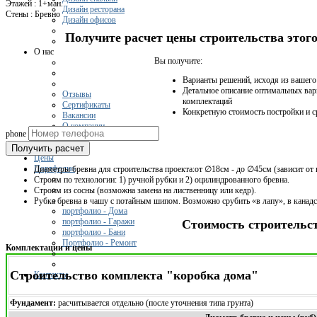
Этажей
:
1+ман.
Дизайн ресторана
Стены
:
Бревно
Дизайн офисов
Получите расчет цены строительства это
О нас
Вы получите:
Варианты решений, исходя из вашег
Детальное описание оптимальных вар
Отзывы
комплектаций
Сертификаты
Конкретную стоимость постройки и с
Вакансии
О компании
phone
Получить расчет
Цены
Портфолио
Диаметры бревна для строительства проекта:от ∅18см - до ∅45см (зависит от 
Строим по технологии: 1) ручной рубки и 2) оцилиндрованного бревна.
Строим из сосны (возможна замена на лиственницу или кедр).
Рубка бревна в чашу с потайным шипом. Возможно срубить «в лапу», в канад
портфолио - Дома
портфолио - Гаражи
Стоимость строительс
портфолио - Бани
Портфолио - Ремонт
Комплектации и цены
Строительство комплекта "коробка дома"
Контакты
Фундамент:
расчитывается отдельно (после уточнения типа грунта)