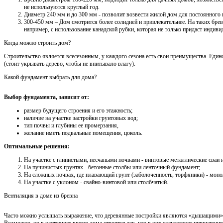
не используются круглый год.
Диаметр 240 мм и до 300 мм - позволит возвести жилой дом для постоянного
300-450 мм – Дом смотрится более солидней и привлекательнее. На таких брев
например, с использование канадской рубки, которая не только придаст индивид
Когда можно строить дом?
Строительство является всесезонным, у каждого сезона есть свои преимущества. Един
(стоит укрывать дерево, чтобы не впитывало влагу).
Какой фундамент выбрать для дома?
Выбор фундамента, зависит от:
размер будущего строения и его этажность;
наличие на участке застройки грунтовых вод;
тип почвы и глубины ее промерзания,
желание иметь подвальные помещения, цоколь.
Оптимальные решения:
На участке с глинистыми, песчаными почвами - винтовые металлические сваи
На пучинистых грунтах - бетонные столбы или ленточный фундамент;
На сложных почвах, где плавающий грунт (заболоченность, торфяники) - мон
На участке с уклоном - свайно-винтовой или столбчатый.
Вентиляция в доме из бревна
Часто можно услышать выражение, что деревянные постройки являются «дышащими», 