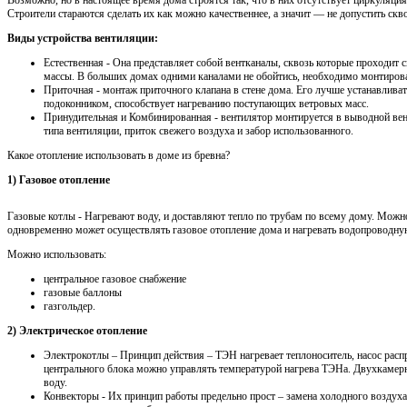
Возможно, но в настоящее время дома строятся так, что в них отсутствует циркуляци
Строители стараются сделать их как можно качественнее, а значит — не допустить скв
Виды устройства вентиляции:
Естественная - Она представляет собой вентканалы, сквозь которые проходит
массы. В больших домах одними каналами не обойтись, необходимо монтирова
Приточная - монтаж приточного клапана в стене дома. Его лучше устанавлива
подоконником, способствует нагреванию поступающих ветровых масс.
Принудительная и Комбинированная - вентилятор монтируется в выводной ве
типа вентиляции, приток свежего воздуха и забор использованного.
Какое отопление использовать в доме из бревна?
1) Газовое отопление
Газовые котлы - Нагревают воду, и доставляют тепло по трубам по всему дому. Можн
одновременно может осуществлять газовое отопление дома и нагревать водопроводну
Можно использовать:
центральное газовое снабжение
газовые баллоны
газгольдер.
2) Электрическое отопление
Электрокотлы – Принцип действия – ТЭН нагревает теплоноситель, насос распр
центрального блока можно управлять температурой нагрева ТЭНа. Двухкамерн
воду.
Конвекторы - Их принцип работы предельно прост – замена холодного воздуха