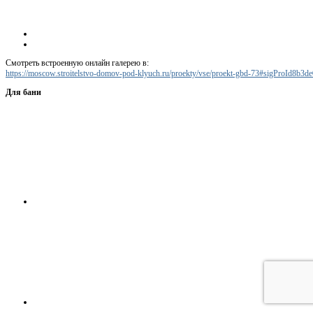
Смотреть встроенную онлайн галерею в:
https://moscow.stroitelstvo-domov-pod-klyuch.ru/proekty/vse/proekt-gbd-73#sigProId8b3d
Для бани